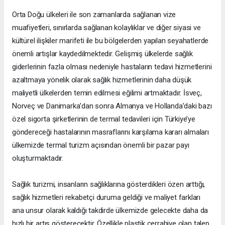
Orta Doğu ülkeleri ile son zamanlarda sağlanan vize
muafiyetleri, sınırlarda sağlanan kolaylıklar ve diğer siyasi ve
kültürel ilişkiler marifeti ile bu bölgelerden yapılan seyahatlerde
önemli artışlar kaydedilmektedir. Gelişmiş ülkelerde sağlık
giderlerinin fazla olması nedeniyle hastaların tedavi hizmetlerini
azaltmaya yönelik olarak sağlık hizmetlerinin daha düşük
maliyetli ülkelerden temin edilmesi eğilimi artmaktadır. İsveç,
Norveç ve Danimarka’dan sonra Almanya ve Hollanda’daki bazı
özel sigorta şirketlerinin de termal tedavileri için Türkiye’ye
göndereceği hastalarının masraflarını karşılama kararı almaları
ülkemizde termal turizm açısından önemli bir pazar payı
oluşturmaktadır.
Sağlık turizmi, insanların sağlıklarına gösterdikleri özen arttığı,
sağlık hizmetleri rekabetçi duruma geldiği ve maliyet farkları
ana unsur olarak kaldığı takdirde ülkemizde gelecekte daha da
hızlı bir artış gösterecektir. Özellikle plastik cerrahiye olan talep