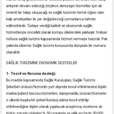
artışının devam edeceği, böylece denizaşırı hizmetler için de
önemli bir talep oluşacağı ve sağlık turizmin temel öğesi olan
kalp ameliyatları ile yer değiştireceği uzmanlarca tahmin
edilmektedir. Türkiye verdiği kaliteli ve ekonomik sağlık
hizmetleriyle öncelikli olarak komşu ülkelerdeki yaklaşık 1milyar
nüfusa sağlık turizmi kapsamında hizmet vermeye hazırdır. Pek
yakında ülkemiz Sağlık turizmi konusunda dünyada bir numara
olacaktır.
SAĞLIK TURİZMİNE EKONOMİK DESTEKLER
1- Tescil ve Koruma desteği;
Bu madde kapsamında Sağlık Kuruluşları, Sağlık Turizmi
Şirketleri ürünün/hizmetin yurt dışında tescil ettirilmesine ilişkin
marka/patent bürosu hizmetleri, danışmanlık, ürünün/hizmetin
o ülkede başka bir şirket/kuruluş adına tescil ettirilip
ettirilmediğine ilişkin olarak yapılacak araştırma, inceleme vb.
bütün zorunlu giderleri % 50 oranında ve yıllık en fazla 50.000