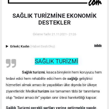
SAĞLIK TURİZMİNE EKONOMİK
DESTEKLER
Ekleme Tarihi: 21.11.2021 - 21:26
Erkek
|
Kadın
(Haberi Sesli Oku)
SAĞLIK TURİZMİ
Sağlık turizmi
; kısaca bireylerin hem koruyucu hem
tedavi edici hem rehabilite edici hem de
sağlığı
geliştirici
hizmetleri almak amacı ile yaşadıkları ülke dışında bir ülkeye
ziyaretleridir. Medikal
turizm
ise tamamen tıbbi bir tanımlama
olup “tedavi amacı ile” yapılan sınır ötesi hareketliliği kapsar.
Sağlık Turizmi gerekli şartları yerine getirmekle yapılır.