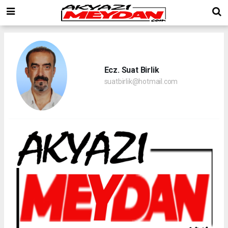
Ecz. Suat Birlik
suatbirlik@hotmail.com