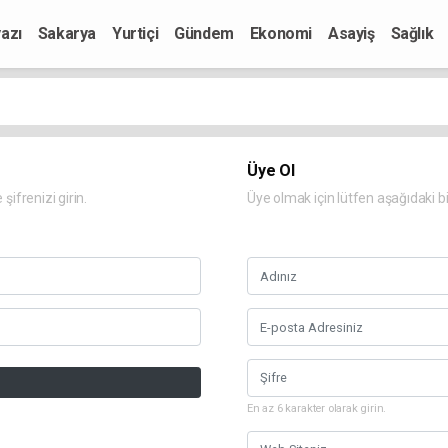
azı
Sakarya
Yurtiçi
Gündem
Ekonomi
Asayiş
Sağlık
Üye Ol
şifrenizi girin.
Üye olmak için lütfen aşağıdaki bi
En az 6 karakter olarak girin.