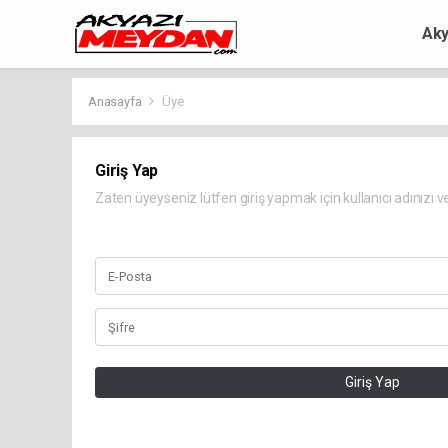
Aky
Anasayfa
Üye
Giriş Yap
Zaten üyeyseniz lütfen giriş yapmak için kullanıcı adınızı ve 
Giriş Yap