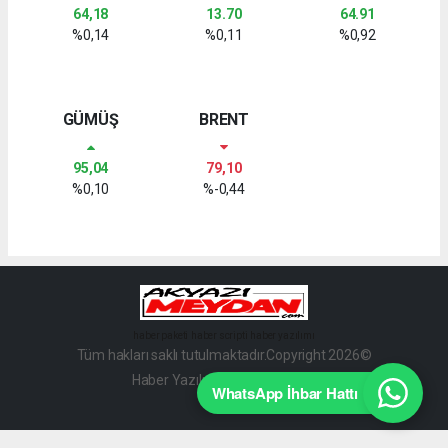
64,18
13.70
64.91
%0,14
%0,11
%0,92
GÜMÜŞ
BRENT
95,04
79,10
%0,10
%-0,44
haber paketi
haber scripti
haber yazılımı
Tüm hakları saklı tutulmaktadır.Copyright 2026©
Haber Yazılımı:
Web Aksiyon ®
WhatsApp İhbar Hattı