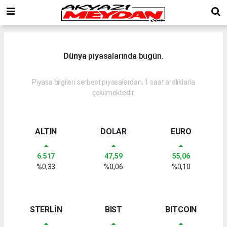
Dünya
piyasalarında bugün.
Piyasa bilgileri serbest piyasalardan, 1 saat aralıklarla
çekilmektedir.
ALTIN
DOLAR
EURO
6.517
47,59
55,06
%0,33
%0,06
%0,10
STERLİN
BIST
BITCOIN