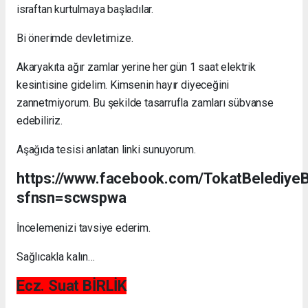
israftan kurtulmaya başladılar.
Bi önerimde devletimize.
Akaryakıta ağır zamlar yerine her gün 1 saat elektrik
kesintisine gidelim. Kimsenin hayır diyeceğini
zannetmiyorum. Bu şekilde tasarrufla zamları sübvanse
edebiliriz.
Aşağıda tesisi anlatan linki sunuyorum.
https://www.facebook.com/TokatBelediye
sfnsn=scwspwa
İncelemenizi tavsiye ederim.
Sağlıcakla kalın…
Ecz. Suat BİRLİK