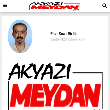
Ecz. Suat Birlik
suatbirlik@hotmail.com