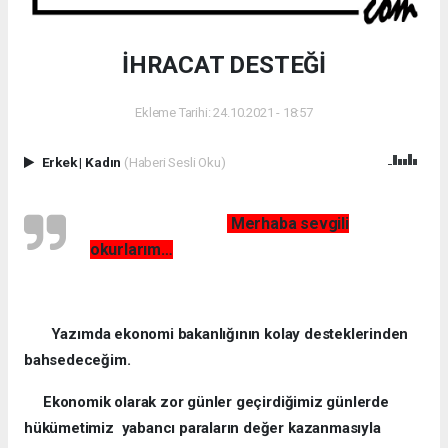
İHRACAT DESTEĞİ
Ekleme Tarihi: 24.10.2021 - 18:57
Erkek
|
Kadın
(Haberi Sesli Oku)
Merhaba sevgili
okurlarım…
Yazımda ekonomi bakanlığının kolay desteklerinden
bahsedeceğim.
Ekonomik olarak zor günler geçirdiğimiz günlerde
hükümetimiz yabancı paraların değer kazanmasıyla