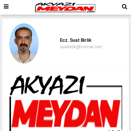
Ecz. Suat Birlik
suatbirlik@hotmail.com