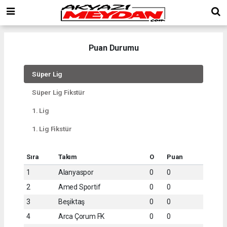
Puan Durumu
Süper Lig
Süper Lig Fikstür
1. Lig
1. Lig Fikstür
Sıra
Takım
O
Puan
1
Alanyaspor
0
0
2
Amed Sportif
0
0
3
Beşiktaş
0
0
4
Arca Çorum FK
0
0