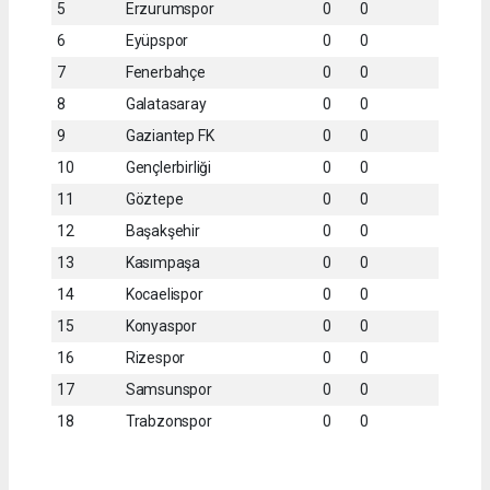
5
Erzurumspor
0
0
6
Eyüpspor
0
0
7
Fenerbahçe
0
0
8
Galatasaray
0
0
9
Gaziantep FK
0
0
10
Gençlerbirliği
0
0
11
Göztepe
0
0
12
Başakşehir
0
0
13
Kasımpaşa
0
0
14
Kocaelispor
0
0
15
Konyaspor
0
0
16
Rizespor
0
0
17
Samsunspor
0
0
18
Trabzonspor
0
0