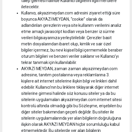
talep gelmesi halinde Kullanıcı bilgilerini ilgili mercilere
iletecektir.
Kullanıcı, akyazimeydan.com adresini ziyaret ettiği süre
boyunca AKYAZİ MEYDAN, “cookie” olarak da
adlandırılan çerezlerin veya site kullanım verilerini analiz
etme amaçlı javascript kodları veya benzer iz sürme
verileri bilgisayarınıza yerleştirilebilir. Çerezler basit
metin dosyalarından ibaret olup, kimlik ve sair özel
bilgiler içermez, bu nevi kişisel bilgi içermemekle beraber
oturum bilgileri ve benzeri veriler saklanır ve Kullanıcı’yı
tekrar tanımak için kullanılabilir.
AKYAZİ MEYDAN, zaman zaman akyazimeydan.com
adresine, tanıtım postalarına veya reklamlarına 3.
kişilere ait internet sitelerine ilişkin bilgi ve linkleri dahil
edebilir. Kullanıcı’nın bu linklere tıklayarak diğer internet
sitelerine girmesi halinde söz konusu siteler ya da bu
sitelerin uygulamaları akyazimeydan.com internet sitesi
kontrolü altında olmadığı gibi bu Sözleşme, erişebilen bu
diğer siteler bakımından geçerli değildir. Bu siteler ile
sitelerin uygulamalarında yer alan bilgilerin doğruluğuna
ilişkin olarak AKYAZİ MEYDAN hiçbir sorumluluğu kabul
etmemektedir. Bu sitelerde yer alan bilgilerin