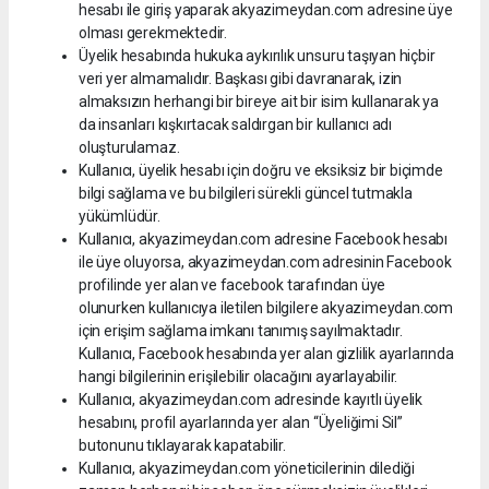
hesabı ile giriş yaparak akyazimeydan.com adresine üye
olması gerekmektedir.
Üyelik hesabında hukuka aykırılık unsuru taşıyan hiçbir
veri yer almamalıdır. Başkası gibi davranarak, izin
almaksızın herhangi bir bireye ait bir isim kullanarak ya
da insanları kışkırtacak saldırgan bir kullanıcı adı
oluşturulamaz.
Kullanıcı, üyelik hesabı için doğru ve eksiksiz bir biçimde
bilgi sağlama ve bu bilgileri sürekli güncel tutmakla
yükümlüdür.
Kullanıcı, akyazimeydan.com adresine Facebook hesabı
ile üye oluyorsa, akyazimeydan.com adresinin Facebook
profilinde yer alan ve facebook tarafından üye
olunurken kullanıcıya iletilen bilgilere akyazimeydan.com
için erişim sağlama imkanı tanımış sayılmaktadır.
Kullanıcı, Facebook hesabında yer alan gizlilik ayarlarında
hangi bilgilerinin erişilebilir olacağını ayarlayabilir.
Kullanıcı, akyazimeydan.com adresinde kayıtlı üyelik
hesabını, profil ayarlarında yer alan “Üyeliğimi Sil”
butonunu tıklayarak kapatabilir.
Kullanıcı, akyazimeydan.com yöneticilerinin dilediği