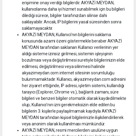
erişimine onay verdiği bilgilerdir. AKYAZİ MEYDAN,
kullanıcılarına daha iyi hizmet sunabilmek için bu bilgileri
dilediği sürece, bilgiler tarafınızdan silinse dahi
saklayabilir. Ancak, IP bilgilerini yasal süresinden sonra
saklamayacaktır.
AKYAZİ MEYDAN, Kullanıcı’nın bilgilerini saklama
konusunda azami özeni göstermekle beraber AKYAZİ
MEYDAN tarafından saklanan Kullanıcı verilerinin yer
aldığı sisteme izinsiz girilmesi, sistemin işleyişinin
bozulması veya değiştirilmesi suretiyle bilgilerinizin elde
edilmesi, değiştirilmesi veya silinmesi halinde
akyazimeydan.com internet sitesinin sorumluluğu
bulunmamaktadır. Kullanıcı, akyazimeydan.com adresini
her ziyaret ettiğinde, IP adresi, işletim sistemi, kullandığı
tarayıcı (Explorer, Chrome vs.), bağlantı zamanı, süre
bilgileri ve benzeri bilgiler otomatik olarak kaydedilmekte
olup; Kullanıcı’nın izni gerekmeksizin elde edilen bu
bilgilerin 3. kişilerle paylaşılmamak kaydıyla AKYAZİ
MEYDAN tarafından kişisel bilgilerinizle ilişikilendirilerek
veya anonim olarak kullanılması mümkündür.
AKYAZİ MEYDAN, resmi mercilerden usulüne uygun