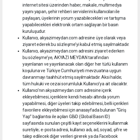
internet sitesi üzerinden haber, makale, multimedya
yayını yapan, şehir rehberi servislerini kullanıcıları ile
paylaşan, üyelerinin yorum yazabilecekleri ve tartışma
yapabilecekleri elektronik ortam sağlayan bir basın
kuruluşudur.
Kullanıcı, akyazimeydan.com adresine üye olarak veya
ziyaret ederek bu sözleşme’yi kabul etmiş sayılmaktadır.
Kullanıcı, akyazimeydan.com adresini ziyaret ederken
bu sözleşme’ye, AKYAZİ MEYDAN tarafından
yayınlanan ve yayınlanacak olan diğer her türlü kullanım
koşuluna ve Türkiye Cumhuriyeti mevzuatına uygun
davranmayı taahhüt etmiş sayılmaktadır. Aksi halde;
tüm hukuki ve cezai sorumluluk Kullanıcı’ya ait olacaktır.
Kullanıcı’nın akyazimeydan.com adresine içerik
ekleyebilmesi, içeriklere kendi hesabı altında yorum
yapabilmesi, diğer üyeleri takip edebilmesi, belli içerikleri
favorilere ekleyebilmesi için anasayfada bulunan “Giriş
Yap” bağlantısı ile açılan GBiD (Global Basın ID)
sayfasında sunulan çeşitli kayıt seçeneklerini kullanmak
suretiyle; e-posta adresi, kullanıcı adı, ad, soyad, şifre ve
talep edilecek diğer verileri girerek ya da Facebook