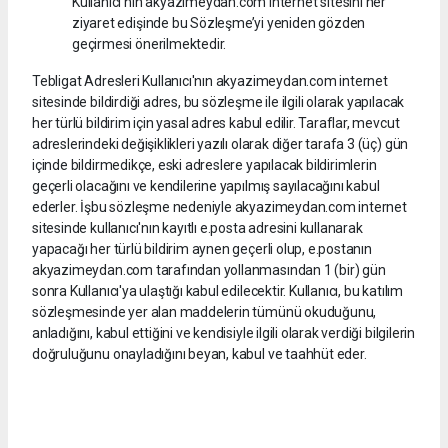
Kullanıcı’nın akyazimeydan.com internet sitesini her
ziyaret edişinde bu Sözleşme’yi yeniden gözden
geçirmesi önerilmektedir.
Tebligat Adresleri Kullanıcı'nın akyazimeydan.com internet
sitesinde bildirdiği adres, bu sözleşme ile ilgili olarak yapılacak
her türlü bildirim için yasal adres kabul edilir. Taraflar, mevcut
adreslerindeki değişiklikleri yazılı olarak diğer tarafa 3 (üç) gün
içinde bildirmedikçe, eski adreslere yapılacak bildirimlerin
geçerli olacağını ve kendilerine yapılmış sayılacağını kabul
ederler. İşbu sözleşme nedeniyle akyazimeydan.com internet
sitesinde kullanıcı'nın kayıtlı e.posta adresini kullanarak
yapacağı her türlü bildirim aynen geçerli olup, e.postanın
akyazimeydan.com tarafından yollanmasından 1 (bir) gün
sonra Kullanıcı'ya ulaştığı kabul edilecektir. Kullanıcı, bu katılım
sözleşmesinde yer alan maddelerin tümünü okuduğunu,
anladığını, kabul ettiğini ve kendisiyle ilgili olarak verdiği bilgilerin
doğruluğunu onayladığını beyan, kabul ve taahhüt eder.