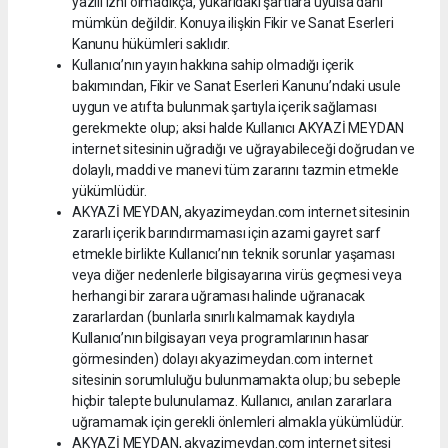
yazılı izni olmadıkça, yukarıdaki şartlara uyulsa dahi
mümkün değildir. Konuya ilişkin Fikir ve Sanat Eserleri
Kanunu hükümleri saklıdır.
Kullanıcı’nın yayın hakkına sahip olmadığı içerik
bakımından, Fikir ve Sanat Eserleri Kanunu’ndaki usule
uygun ve atıfta bulunmak şartıyla içerik sağlaması
gerekmekte olup; aksi halde Kullanıcı AKYAZİ MEYDAN
internet sitesinin uğradığı ve uğrayabileceği doğrudan ve
dolaylı, maddi ve manevi tüm zararını tazmin etmekle
yükümlüdür.
AKYAZİ MEYDAN, akyazimeydan.com internet sitesinin
zararlı içerik barındırmaması için azami gayret sarf
etmekle birlikte Kullanıcı’nın teknik sorunlar yaşaması
veya diğer nedenlerle bilgisayarına virüs geçmesi veya
herhangi bir zarara uğraması halinde uğranacak
zararlardan (bunlarla sınırlı kalmamak kaydıyla
Kullanıcı’nın bilgisayarı veya programlarının hasar
görmesinden) dolayı akyazimeydan.com internet
sitesinin sorumluluğu bulunmamakta olup; bu sebeple
hiçbir talepte bulunulamaz. Kullanıcı, anılan zararlara
uğramamak için gerekli önlemleri almakla yükümlüdür.
AKYAZİ MEYDAN, akyazimeydan.com internet sitesi