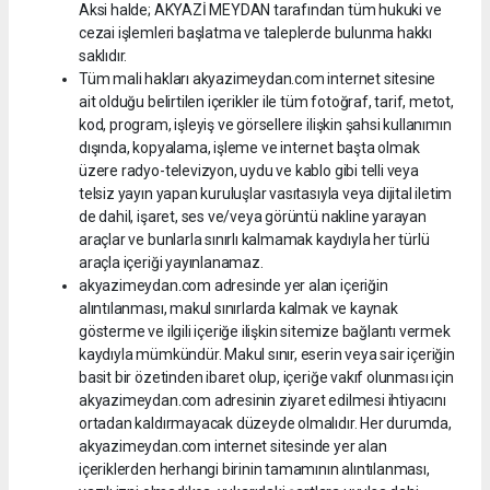
Aksi halde; AKYAZİ MEYDAN tarafından tüm hukuki ve
cezai işlemleri başlatma ve taleplerde bulunma hakkı
saklıdır.
Tüm mali hakları akyazimeydan.com internet sitesine
ait olduğu belirtilen içerikler ile tüm fotoğraf, tarif, metot,
kod, program, işleyiş ve görsellere ilişkin şahsi kullanımın
dışında, kopyalama, işleme ve internet başta olmak
üzere radyo-televizyon, uydu ve kablo gibi telli veya
telsiz yayın yapan kuruluşlar vasıtasıyla veya dijital iletim
de dahil, işaret, ses ve/veya görüntü nakline yarayan
araçlar ve bunlarla sınırlı kalmamak kaydıyla her türlü
araçla içeriği yayınlanamaz.
akyazimeydan.com adresinde yer alan içeriğin
alıntılanması, makul sınırlarda kalmak ve kaynak
gösterme ve ilgili içeriğe ilişkin sitemize bağlantı vermek
kaydıyla mümkündür. Makul sınır, eserin veya sair içeriğin
basit bir özetinden ibaret olup, içeriğe vakıf olunması için
akyazimeydan.com adresinin ziyaret edilmesi ihtiyacını
ortadan kaldırmayacak düzeyde olmalıdır. Her durumda,
akyazimeydan.com internet sitesinde yer alan
içeriklerden herhangi birinin tamamının alıntılanması,