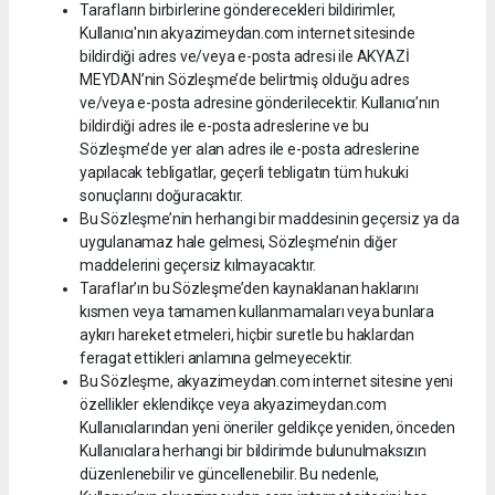
Tarafların birbirlerine gönderecekleri bildirimler,
Kullanıcı'nın akyazimeydan.com internet sitesinde
bildirdiği adres ve/veya e-posta adresi ile AKYAZİ
MEYDAN’nin Sözleşme’de belirtmiş olduğu adres
ve/veya e-posta adresine gönderilecektir. Kullanıcı’nın
bildirdiği adres ile e-posta adreslerine ve bu
Sözleşme’de yer alan adres ile e-posta adreslerine
yapılacak tebligatlar, geçerli tebligatın tüm hukuki
sonuçlarını doğuracaktır.
Bu Sözleşme’nin herhangi bir maddesinin geçersiz ya da
uygulanamaz hale gelmesi, Sözleşme’nin diğer
maddelerini geçersiz kılmayacaktır.
Taraflar’ın bu Sözleşme’den kaynaklanan haklarını
kısmen veya tamamen kullanmamaları veya bunlara
aykırı hareket etmeleri, hiçbir suretle bu haklardan
feragat ettikleri anlamına gelmeyecektir.
Bu Sözleşme, akyazimeydan.com internet sitesine yeni
özellikler eklendikçe veya akyazimeydan.com
Kullanıcılarından yeni öneriler geldikçe yeniden, önceden
Kullanıcılara herhangi bir bildirimde bulunulmaksızın
düzenlenebilir ve güncellenebilir. Bu nedenle,