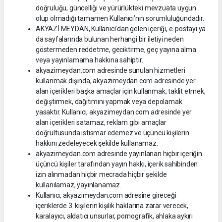
doğruluğu, güncelliği ve yürürlükteki mevzuata uygun
olup olmadığı tamamen Kullanıcı’nın sorumluluğundadır.
AKYAZİ MEYDAN, Kullanıcı’dan gelen içeriği, e-postayı ya
da sayfalarında bulunan herhangi bir iletiyi neden
göstermeden reddetme, geciktirme, geç yayına alma
veya yayınlamama hakkına sahiptir.
akyazimeydan.com adresinde sunulan hizmetleri
kullanmak dışında, akyazimeydan.com adresinde yer
alan içerikleri başka amaçlar için kullanmak, taklit etmek,
değiştirmek, dağıtımını yapmak veya depolamak
yasaktır. Kullanıcı, akyazimeydan.com adresinde yer
alan içerikleri satamaz, reklam gibi amaçlar
doğrultusunda istismar edemez ve üçüncü kişilerin
hakkını zedeleyecek şekilde kullanamaz.
akyazimeydan.com adresinde yayınlanan hiçbir içeriğin
üçüncü kişiler tarafından yayın hakkı, içerik sahibinden
izin alınmadan hiçbir mecrada hiçbir şekilde
kullanılamaz, yayınlanamaz.
Kullanıcı, akyazimeydan.com adresine gireceği
içeriklerde 3. kişilerin kişilik haklarına zarar verecek,
karalayıcı, aldatıcı unsurlar, pornografik, ahlaka aykırı