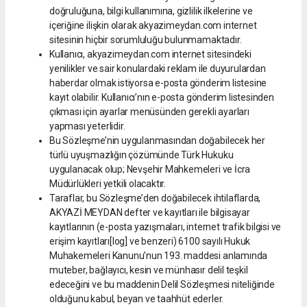
doğruluğuna, bilgi kullanımına, gizlilik ilkelerine ve
içeriğine ilişkin olarak akyazimeydan.com internet
sitesinin hiçbir sorumluluğu bulunmamaktadır.
Kullanıcı, akyazimeydan.com internet sitesindeki
yenilikler ve sair konulardaki reklam ile duyurulardan
haberdar olmak istiyorsa e-posta gönderim listesine
kayıt olabilir. Kullanıcı’nın e-posta gönderim listesinden
çıkması için ayarlar menüsünden gerekli ayarları
yapması yeterlidir.
Bu Sözleşme’nin uygulanmasından doğabilecek her
türlü uyuşmazlığın çözümünde Türk Hukuku
uygulanacak olup; Nevşehir Mahkemeleri ve İcra
Müdürlükleri yetkili olacaktır.
Taraflar, bu Sözleşme’den doğabilecek ihtilaflarda,
AKYAZİ MEYDAN defter ve kayıtları ile bilgisayar
kayıtlarının (e-posta yazışmaları, internet trafik bilgisi ve
erişim kayıtları[log] ve benzeri) 6100 sayılı Hukuk
Muhakemeleri Kanunu’nun 193. maddesi anlamında
muteber, bağlayıcı, kesin ve münhasır delil teşkil
edeceğini ve bu maddenin Delil Sözleşmesi niteliğinde
olduğunu kabul, beyan ve taahhüt ederler.