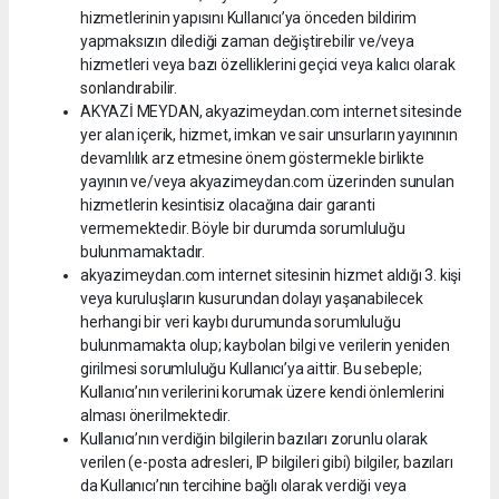
hizmetlerinin yapısını Kullanıcı’ya önceden bildirim
yapmaksızın dilediği zaman değiştirebilir ve/veya
hizmetleri veya bazı özelliklerini geçici veya kalıcı olarak
sonlandırabilir.
AKYAZİ MEYDAN, akyazimeydan.com internet sitesinde
yer alan içerik, hizmet, imkan ve sair unsurların yayınının
devamlılık arz etmesine önem göstermekle birlikte
yayının ve/veya akyazimeydan.com üzerinden sunulan
hizmetlerin kesintisiz olacağına dair garanti
vermemektedir. Böyle bir durumda sorumluluğu
bulunmamaktadır.
akyazimeydan.com internet sitesinin hizmet aldığı 3. kişi
veya kuruluşların kusurundan dolayı yaşanabilecek
herhangi bir veri kaybı durumunda sorumluluğu
bulunmamakta olup; kaybolan bilgi ve verilerin yeniden
girilmesi sorumluluğu Kullanıcı’ya aittir. Bu sebeple;
Kullanıcı’nın verilerini korumak üzere kendi önlemlerini
alması önerilmektedir.
Kullanıcı’nın verdiğin bilgilerin bazıları zorunlu olarak
verilen (e-posta adresleri, IP bilgileri gibi) bilgiler, bazıları
da Kullanıcı’nın tercihine bağlı olarak verdiği veya