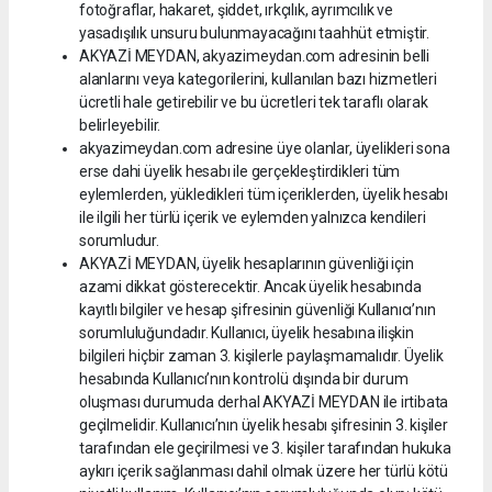
fotoğraflar, hakaret, şiddet, ırkçılık, ayrımcılık ve
yasadışılık unsuru bulunmayacağını taahhüt etmiştir.
AKYAZİ MEYDAN, akyazimeydan.com adresinin belli
alanlarını veya kategorilerini, kullanılan bazı hizmetleri
ücretli hale getirebilir ve bu ücretleri tek taraflı olarak
belirleyebilir.
akyazimeydan.com adresine üye olanlar, üyelikleri sona
erse dahi üyelik hesabı ile gerçekleştirdikleri tüm
eylemlerden, yükledikleri tüm içeriklerden, üyelik hesabı
ile ilgili her türlü içerik ve eylemden yalnızca kendileri
sorumludur.
AKYAZİ MEYDAN, üyelik hesaplarının güvenliği için
azami dikkat gösterecektir. Ancak üyelik hesabında
kayıtlı bilgiler ve hesap şifresinin güvenliği Kullanıcı’nın
sorumluluğundadır. Kullanıcı, üyelik hesabına ilişkin
bilgileri hiçbir zaman 3. kişilerle paylaşmamalıdır. Üyelik
hesabında Kullanıcı’nın kontrolü dışında bir durum
oluşması durumuda derhal AKYAZİ MEYDAN ile irtibata
geçilmelidir. Kullanıcı’nın üyelik hesabı şifresinin 3. kişiler
tarafından ele geçirilmesi ve 3. kişiler tarafından hukuka
aykırı içerik sağlanması dahil olmak üzere her türlü kötü