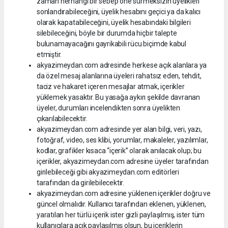
zaman herhangi bir sebep öne sürmeksizin üyelikleri
sonlandırabileceğini, üyelik hesabını geçici ya da kalıcı
olarak kapatabileceğini, üyelik hesabındaki bilgileri
silebileceğini, böyle bir durumda hiçbir talepte
bulunamayacağını gayrikabili rücu biçimde kabul
etmiştir.
akyazimeydan.com adresinde herkese açık alanlara ya
da özel mesaj alanlarına üyeleri rahatsız eden, tehdit,
taciz ve hakaret içeren mesajlar atmak, içerikler
yüklemek yasaktır. Bu yasağa aykırı şekilde davranan
üyeler, durumları incelendikten sonra üyelikten
çıkarılabilecektir.
akyazimeydan.com adresinde yer alan bilgi, veri, yazı,
fotoğraf, video, ses klibi, yorumlar, makaleler, yazılımlar,
kodlar, grafikler kısaca “içerik” olarak anılacak olup; bu
içerikler, akyazimeydan.com adresine üyeler tarafından
girilebileceği gibi akyazimeydan.com editörleri
tarafından da girilebilecektir.
akyazimeydan.com adresine yüklenen içerikler doğru ve
güncel olmalıdır. Kullanıcı tarafından eklenen, yüklenen,
yaratılan her türlü içerik ister gizli paylaşılmış, ister tüm
kullanıcılara açık paylaşılmış olsun, bu içeriklerin