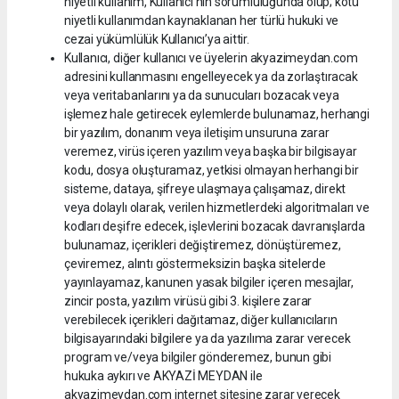
niyetli kullanım, Kullanıcı’nın sorumluluğunda olup; kötü
niyetli kullanımdan kaynaklanan her türlü hukuki ve
cezai yükümlülük Kullanıcı’ya aittir.
Kullanıcı, diğer kullanıcı ve üyelerin akyazimeydan.com
adresini kullanmasını engelleyecek ya da zorlaştıracak
veya veritabanlarını ya da sunucuları bozacak veya
işlemez hale getirecek eylemlerde bulunamaz, herhangi
bir yazılım, donanım veya iletişim unsuruna zarar
veremez, virüs içeren yazılım veya başka bir bilgisayar
kodu, dosya oluşturamaz, yetkisi olmayan herhangi bir
sisteme, dataya, şifreye ulaşmaya çalışamaz, direkt
veya dolaylı olarak, verilen hizmetlerdeki algoritmaları ve
kodları deşifre edecek, işlevlerini bozacak davranışlarda
bulunamaz, içerikleri değiştiremez, dönüştüremez,
çeviremez, alıntı göstermeksizin başka sitelerde
yayınlayamaz, kanunen yasak bilgiler içeren mesajlar,
zincir posta, yazılım virüsü gibi 3. kişilere zarar
verebilecek içerikleri dağıtamaz, diğer kullanıcıların
bilgisayarındaki bilgilere ya da yazılıma zarar verecek
program ve/veya bilgiler gönderemez, bunun gibi
hukuka aykırı ve AKYAZİ MEYDAN ile
akyazimeydan.com internet sitesine zarar verecek