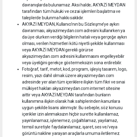
davranışlarda bulunamaz. Aksi halde; AKYAZİ MEYDAN
tarafından tüm hukuki ve cezai işlemleri başlatma ve
taleplerde bulunma hakkı saklıdır.
AKYAZİ MEYDAN, Kullanıcı’nın bu Sözleşme’ye aykırı
davranması, akyazimeydan.com adresini kullanırken ya
da üye olurken verdiği bilgilerin hatalı veya gerçeğe aykırı
olması, verilen hizmetleri kötü niyetli şekilde kullanması
veya AKYAZİ MEYDAN gerekli görürse
akyazimeydan.com adresini kullanmasını engelleyebilir
veya üyeliğini gerekçe göstermeksizin sona erdirebilir.
Fotoğraf, tarif, metot, kod, program, işleyiş tasarım, logo,
resim, yazı dahil olmak üzere akyazimeydan.com
adresinde yer alan tüm içeriklere ilişkin tüm fikri ve sınai
mülkiyet hakları akyazimeydan.com internet sitesine
aittir veya AKYAZİ MEYDAN tarafından bunların
kullanımına ilişkin olarak hak sahiplerinden kanunlara
uygun şekilde lisans alınmıştır. Bu sebeple; söz konusu
içerikler izin alınmaksızın hiçbir surette kullanılamaz,
yayınlanamaz, işlenemez, çoğaltılamaz, yayılamaz,
temsil suretiyle faydalanılamaz, işaret, ses ve/veya
görüntü nakline yarayan araçlarla umuma iletilemez.