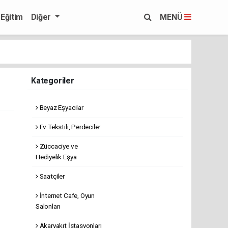
Eğitim
Diğer
MENÜ
Kategoriler
Beyaz Eşyacılar
Ev Tekstili, Perdeciler
Züccaciye ve
Hediyelik Eşya
Saatçiler
İnternet Cafe, Oyun
Salonları
Akaryakıt İstasyonları