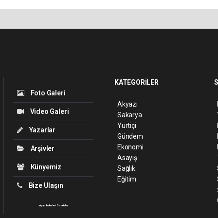
KATEGORİLER
S
Foto Galeri
Akyazı
Video Galeri
Sakarya
Yurtiçi
Yazarlar
Gündem
Ekonomi
Arşivler
Asayiş
Künyemiz
Sağlık
Eğitim
Bize Ulaşın
akyazı haberleri
Gazeteler