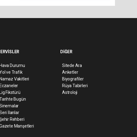
ERVİSLER
DİĞER
Hava Durumu
Sitede Ara
Yol ve Trafik
Anketler
Namaz Vakitleri
Biyografiler
Eczaneler
Rüya Tabirleri
Lig Fikstürü
Astroloji
Tarihte Bugün
Sinemalar
Seri İlanlar
Şehir Rehberi
Gazete Manşetleri