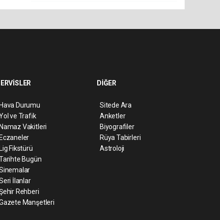
ERVİSLER
DİĞER
Hava Durumu
Sitede Ara
Yol ve Trafik
Anketler
Namaz Vakitleri
Biyografiler
Eczaneler
Rüya Tabirleri
Lig Fikstürü
Astroloji
Tarihte Bugün
Sinemalar
Seri İlanlar
Şehir Rehberi
Gazete Manşetleri