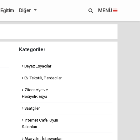
Eğitim
Diğer
MENÜ
Kategoriler
Beyaz Eşyacılar
Ev Tekstili, Perdeciler
Züccaciye ve
Hediyelik Eşya
Saatçiler
İnternet Cafe, Oyun
Salonları
Akaryakıt İstasyonları