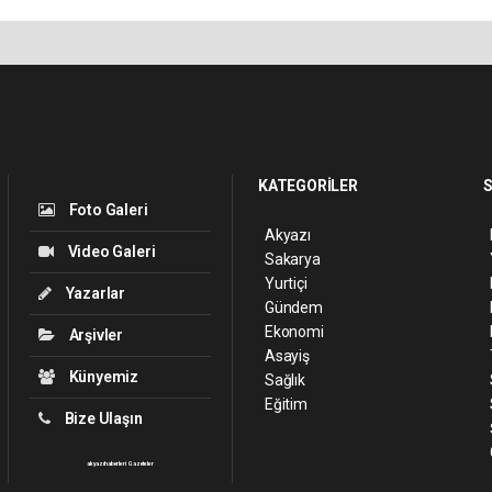
KATEGORİLER
S
Foto Galeri
Akyazı
Video Galeri
Sakarya
Yurtiçi
Yazarlar
Gündem
Ekonomi
Arşivler
Asayiş
Künyemiz
Sağlık
Eğitim
Bize Ulaşın
akyazı haberleri
Gazeteler