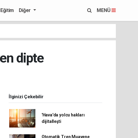
Eğitim
Diğer
MENÜ
ven dipte
İlginizi Çekebilir
'Hava'da yolcu hakları
dijitalleşti
Otomatik Tren Muayene