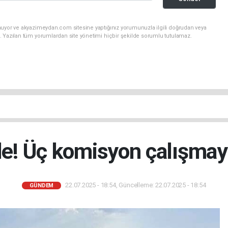
nuyor ve akyazimeydan.com sitesine yaptığınız yorumunuzla ilgili doğrudan veya
. Yazılan tüm yorumlardan site yönetimi hiçbir şekilde sorumlu tutulamaz.
e! Üç komisyon çalışmay
22.07.2025 - 18:54, Güncelleme: 22.07.2025 - 18:54
GÜNDEM