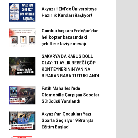
Akyazı HEM’de Üniversiteye
Hazırlık Kursları Başlıyor!
Cumhurbaşkanı Erdoğan’dan
helikopter kazasındaki
şehitlere taziye mesajı
SAKARYA’DA KABUS DOLU
OLAY: 11 AYLIK BEBEĞİ ÇÖP
KONTEYNERİNİN YANINA
BIRAKAN BABA TUTUKLANDI
Fatih Mahallesi'nde
Otomobille Çarpışan Scooter
Sürücüsü Yaralandı
Akyazı'nın Çocukları Yazı
Sporla Geçiriyor 9 Branşta
Eğitim Başladı