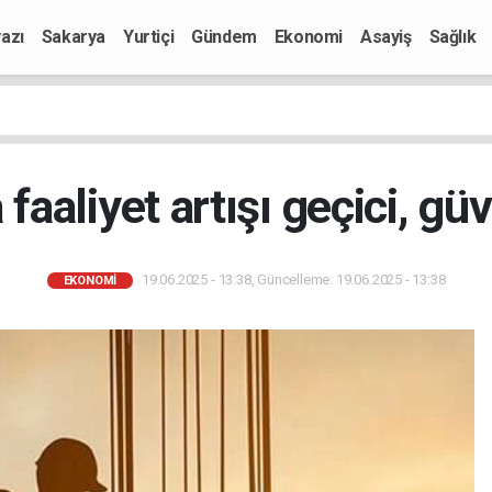
azı
Sakarya
Yurtiçi
Gündem
Ekonomi
Asayiş
Sağlık
 faaliyet artışı geçici, gü
19.06.2025 - 13:38, Güncelleme: 19.06.2025 - 13:38
EKONOMI