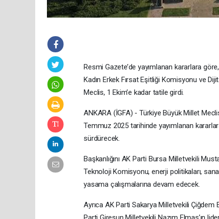
Resmi Gazete’de yayımlanan kararlara göre, S
Kadın Erkek Fırsat Eşitliği Komisyonu ve Di
Meclis, 1 Ekim’e kadar tatile girdi.
ANKARA (İGFA) - Türkiye Büyük Millet Meclisi
Temmuz 2025 tarihinde yayımlanan kararlara 
sürdürecek.
Başkanlığını AK Parti Bursa Milletvekili Mustaf
Teknoloji Komisyonu, enerji politikaları, sanayi,
yasama çalışmalarına devam edecek.
Ayrıca AK Parti Sakarya Milletvekili Çiğdem E
Parti Giresun Milletvekili Nazım Elmas’ın lide