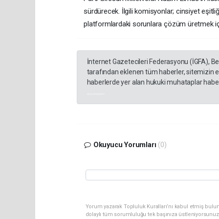
sürdürecek. İlgili komisyonlar; cinsiyet eşitli
platformlardaki sorunlara çözüm üretmek iç
İnternet Gazetecileri Federasyonu (İGFA), B
tarafından eklenen tüm haberler, sitemizin 
haberlerde yer alan hukuki muhataplar haberi
akyazı haberleri
Okuyucu Yorumları
(0)
Yorum yazarak Topluluk Kuralları’nı kabul etmiş bulu
dolaylı tüm sorumluluğu tek başınıza üstleniyorsunuz