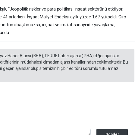
, “Jeopolitik riskler ve para politikası inşaat sektörünü etkiliyor.
e 41 artarken, İnşaat Maliyet Endeksi aylık yüzde 1,67 yükseldi. Ciro
. Faiz indirimi başlamazsa, inşaat ve imalat sanayinde yavaşlama,
lundu.
eyaz Haber Ajansı (BHA), PERRE haber ajansı ( PHA) diğer ajanslar
editörlerinin müdahalesi olmadan ajans kanallarından çekilmektedir. Bu
 geçen ajanslar olup sitemizin hiç bir editörü sorumlu tutulamaz.
Gönder