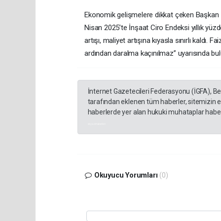
Ekonomik gelişmelere dikkat çeken Başkan Işık
Nisan 2025’te İnşaat Ciro Endeksi yıllık yüzd
artışı, maliyet artışına kıyasla sınırlı kaldı
ardından daralma kaçınılmaz” uyarısında bu
İnternet Gazetecileri Federasyonu (İGFA), B
tarafından eklenen tüm haberler, sitemizin 
haberlerde yer alan hukuki muhataplar haberi
akyazı haberleri
Okuyucu Yorumları
(0)