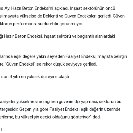
ıs Ayı Hazır Beton Endeksi’ni açıkladı. İnşaat sektörünün öncü
si mayısta yükselse de Beklenti ve Güven Endeksleri geriledi. Güven
ektörün performansı sürdürebilir görünmüyor.
 Hazır Beton Endeksi, inşaat sektörü ve bağlantılı alanlardaki
.
arında eşik değere yakın seyreden Faaliyet Endeksi, mayısta belirgin
şte, 'Güven Endeksi' ise rekor düşük seviyeye geriledi.
 son 4 yılın en yüksek düzeyine ulaştı.
Faaliyetin yükselmesine rağmen güvenin dip yapması, sektörün bu
rgesidir. Geçen yıla göre Faaliyet Endeksi eşik değerin üzerinde
rileme, bu yükselişin geçici olduğunu gösteriyor” dedi.
I