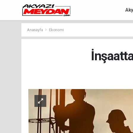
Aky
Anasayfa
Ekonomi
İnşaatta