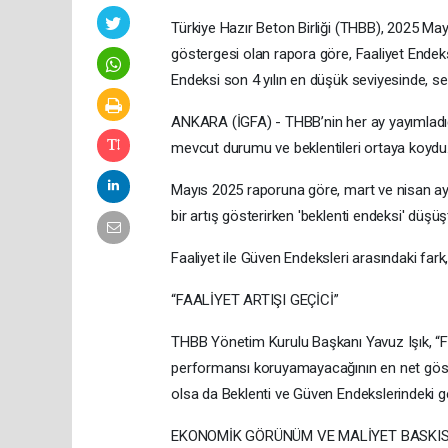
Türkiye Hazır Beton Birliği (THBB), 2025 May
göstergesi olan rapora göre, Faaliyet Endek
Endeksi son 4 yılın en düşük seviyesinde, s
ANKARA (İGFA) - THBB’nin her ay yayımladığı
mevcut durumu ve beklentileri ortaya koydu
Mayıs 2025 raporuna göre, mart ve nisan ayl
bir artış gösterirken 'beklenti endeksi' düşü
Faaliyet ile Güven Endeksleri arasındaki fark,
“FAALİYET ARTIŞI GEÇİCİ”
THBB Yönetim Kurulu Başkanı Yavuz Işık, “
performansı koruyamayacağının en net göste
olsa da Beklenti ve Güven Endekslerindeki ge
EKONOMİK GÖRÜNÜM VE MALİYET BASKIS