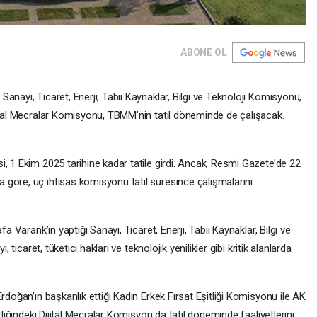
ABONE OL
anayi, Ticaret, Enerji, Tabii Kaynaklar, Bilgi ve Teknoloji Komisyonu,
jital Mecralar Komisyonu, TBMM’nin tatil döneminde de çalışacak.
, 1 Ekim 2025 tarihine kadar tatile girdi. Ancak, Resmi Gazete’de 22
göre, üç ihtisas komisyonu tatil süresince çalışmalarını
a Varank’ın yaptığı Sanayi, Ticaret, Enerji, Tabii Kaynaklar, Bilgi ve
 ticaret, tüketici hakları ve teknolojik yenilikler gibi kritik alanlarda
rdoğan’ın başkanlık ettiği Kadın Erkek Fırsat Eşitliği Komisyonu ile AK
rliğindeki Dijital Mecralar Komisyon da tatil döneminde faaliyetlerini