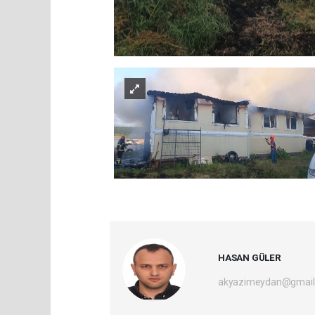
HASAN GÜLER
akyazimeydan@gmail