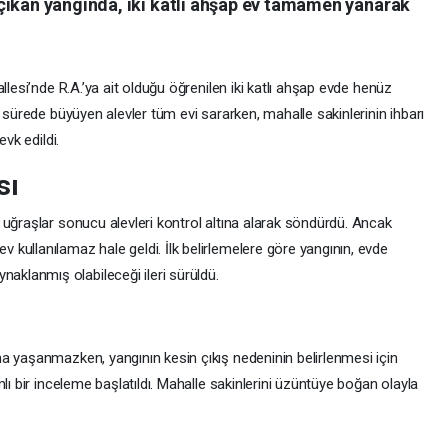
çıkan yangında, iki katlı ahşap ev tamamen yanarak
llesi’nde R.A.’ya ait olduğu öğrenilen iki katlı ahşap evde henüz
 sürede büyüyen alevler tüm evi sararken, mahalle sakinlerinin ihbarı
evk edildi.
sı
 uğraşlar sonucu alevleri kontrol altına alarak söndürdü. Ancak
kullanılamaz hale geldi. İlk belirlemelere göre yangının, evde
naklanmış olabileceği ileri sürüldü.
a yaşanmazken, yangının kesin çıkış nedeninin belirlenmesi için
lı bir inceleme başlatıldı. Mahalle sakinlerini üzüntüye boğan olayla