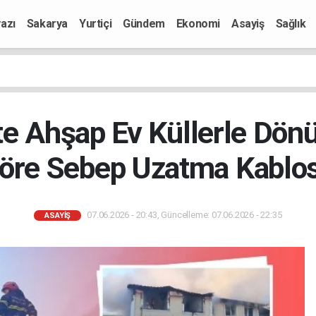
azı
Sakarya
Yurtiçi
Gündem
Ekonomi
Asayiş
Sağlık
e Ahşap Ev Küllerle Dönü
öre Sebep Uzatma Kablo
07.06.2026 - 20:43, Güncelleme: 07.06.2026 - 22:35
ASAYIŞ