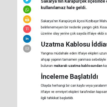
Sakarya’nın Karapürçek ilçesinde 
kullanılamaz hale geldi.
Sakarya’nın Karapürçek ilçesi Kızılbayır Maha
belirlenemeyen bir nedenle yangın çıktı. Kısa
üzerine olay yerine çok sayıda itfaiye ekibi s
Uzatma Kablosu İddia
Yangına müdahale eden itfaiye ekipleri uzun
ahşap yapının tamamen yanması sebebiyle ev 
bulunan
makaralı uzatma kablosundan
kay
İnceleme Başlatıldı
Olayda herhangi bir can kaybı veya yaralanm
itfaiye ve emniyet ekipleri tarafından kapsam
ilgili tahkikat başlatıldı.