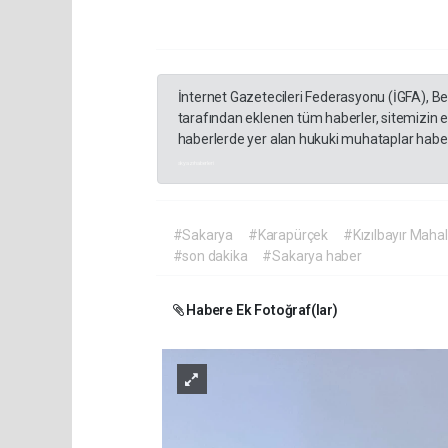
İnternet Gazetecileri Federasyonu (İGFA), B
tarafından eklenen tüm haberler, sitemizin 
haberlerde yer alan hukuki muhataplar haberi
akyazı haberleri
#Sakarya
#Karapürçek
#Kızılbayır Mahal
#son dakika
#Sakarya haber
Habere Ek Fotoğraf(lar)