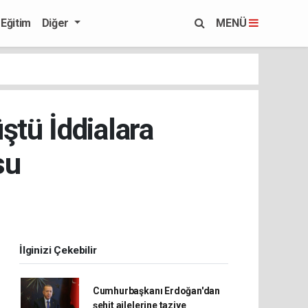
Eğitim
Diğer
MENÜ
ştü İddialara
su
İlginizi Çekebilir
Cumhurbaşkanı Erdoğan'dan
şehit ailelerine taziye