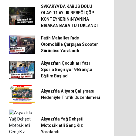
SAKARYA’DA KABUS DOLU
OLAY: 11 AYLIK BEBEĞİ ÇÖP
KONTEYNERİNİN YANINA
BIRAKAN BABA TUTUKLANDI
Fatih Mahallesi'nde
Otomobille Çarpışan Scooter
Sürücüsü Yaralandı
Akyazı'nın Çocukları Yazı
Sporla Geçiriyor 9 Branşta
Eğitim Başladı
Akyazı'da Altyapı Çalışması
Nedeniyle Trafik Düzenlemesi
Akyazı'da Yağ Dehşeti
Motosikletli Genç Kız
Yaralandı