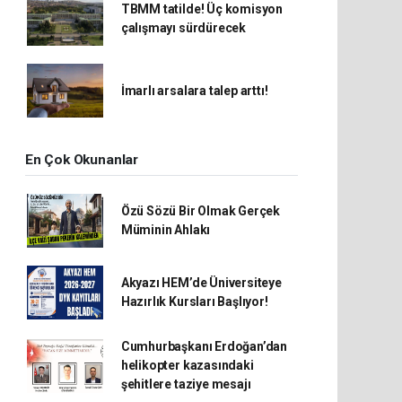
TBMM tatilde! Üç komisyon
çalışmayı sürdürecek
İmarlı arsalara talep arttı!
En Çok Okunanlar
Özü Sözü Bir Olmak Gerçek
Müminin Ahlakı
Akyazı HEM’de Üniversiteye
Hazırlık Kursları Başlıyor!
Cumhurbaşkanı Erdoğan’dan
helikopter kazasındaki
şehitlere taziye mesajı