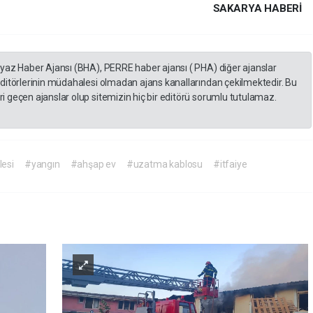
SAKARYA HABERİ
eyaz Haber Ajansı (BHA), PERRE haber ajansı ( PHA) diğer ajanslar
editörlerinin müdahalesi olmadan ajans kanallarından çekilmektedir. Bu
 geçen ajanslar olup sitemizin hiç bir editörü sorumlu tutulamaz.
lesi
#yangın
#ahşap ev
#uzatma kablosu
#itfaiye