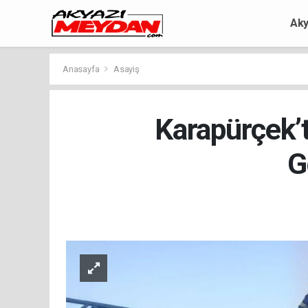
Aky
Anasayfa
Asayiş
Karapürçek’t
G