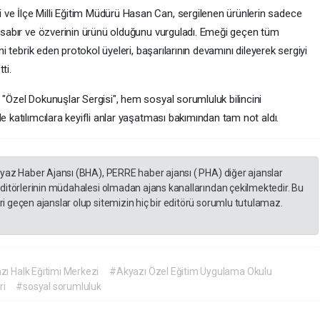
ve İlçe Milli Eğitim Müdürü Hasan Can, sergilenen ürünlerin sadece
ir sabır ve özverinin ürünü olduğunu vurguladı. Emeği geçen tüm
ni tebrik eden protokol üyeleri, başarılarının devamını dileyerek sergiyi
ti.
 "Özel Dokunuşlar Sergisi", hem sosyal sorumluluk bilincini
e katılımcılara keyifli anlar yaşatması bakımından tam not aldı.
eyaz Haber Ajansı (BHA), PERRE haber ajansı ( PHA) diğer ajanslar
editörlerinin müdahalesi olmadan ajans kanallarından çekilmektedir. Bu
 geçen ajanslar olup sitemizin hiç bir editörü sorumlu tutulamaz.
ı Halk Eğitimi Merkezi
#Akyazı Özel Eğitim Uygulama Okulu
ri
#sosyal sorumluluk