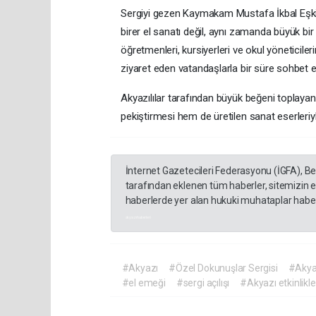
Sergiyi gezen Kaymakam Mustafa İkbal Eşki 
birer el sanatı değil, aynı zamanda büyük b
öğretmenleri, kursiyerleri ve okul yöneticileri
ziyaret eden vatandaşlarla bir süre sohbet et
Akyazılılar tarafından büyük beğeni toplayan
pekiştirmesi hem de üretilen sanat eserleriyl
İnternet Gazetecileri Federasyonu (İGFA), B
tarafından eklenen tüm haberler, sitemizin 
haberlerde yer alan hukuki muhataplar haberi
akyazı haberleri
#Akyazı
#Özel Dokunuşlar Sergisi
#Akyaz
#el emeği
#sergi açılışı
#Akyazı etkinlikle