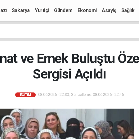
azı
Sakarya
Yurtiçi
Gündem
Ekonomi
Asayiş
Sağlık
anat ve Emek Buluştu Öze
Sergisi Açıldı
08.06.2026 - 22:30, Güncelleme: 08.06.2026 - 22:46
EĞITIM