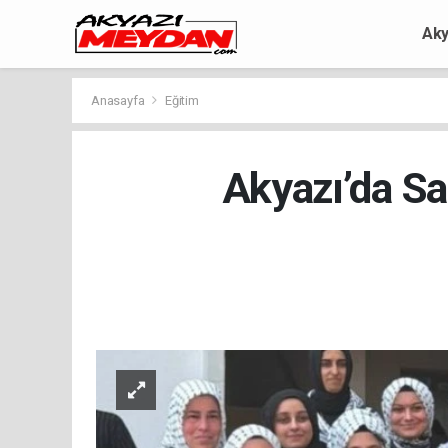
Aky
Anasayfa
Eğitim
Akyazı’da S