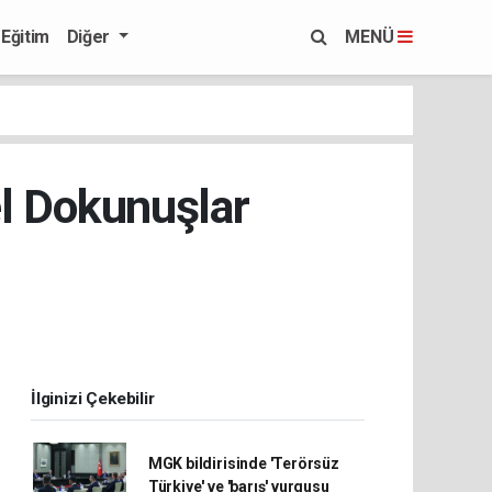
Eğitim
Diğer
MENÜ
l Dokunuşlar
İlginizi Çekebilir
MGK bildirisinde 'Terörsüz
Türkiye' ve 'barış' vurgusu