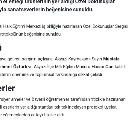
 el emeği ürünlerinin yer aldığı Özel Dokunuşlar
ıyla sanatseverlerin beğenisine sunuldu.
Halk Eğitimi Merkezi iş birliğiyle hazırlanan Özel Dokunuşlar Sergisi,
protokolünün beğenisine sunuldu.
i
araya getiren serginin açılışına; Akyazı Kaymakamı Sayın
Mustafa
hmet Öztürk
ve Akyazı İlçe Milli Eğitim Müdürü
Hasan Can
katıldı.
ğitimin önemine ve toplumsal farkındalığa dikkat çekildi.
rler
yer anneler ve özverili öğretmenler tarafından titizlikle hazırlanan
i eserlerin yer aldığı stantları tek tek inceleyen protokol üyeleri,
eğitmenlerden detaylı bilgiler aldı.