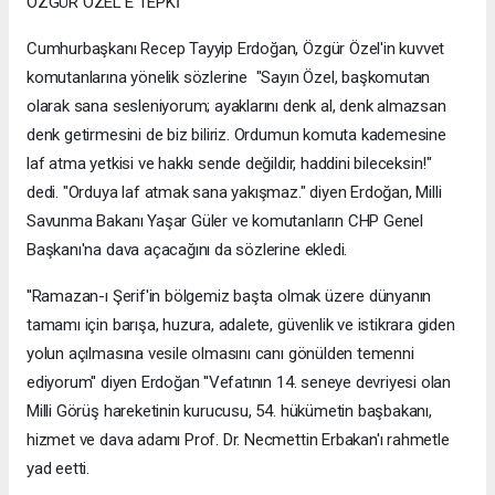
ÖZGÜR ÖZEL'E TEPKİ
Cumhurbaşkanı Recep Tayyip Erdoğan, Özgür Özel'in kuvvet
komutanlarına yönelik sözlerine "Sayın Özel, başkomutan
olarak sana sesleniyorum; ayaklarını denk al, denk almazsan
denk getirmesini de biz biliriz. Ordumun komuta kademesine
laf atma yetkisi ve hakkı sende değildir, haddini bileceksin!"
dedi. "Orduya laf atmak sana yakışmaz." diyen Erdoğan, Milli
Savunma Bakanı Yaşar Güler ve komutanların CHP Genel
Başkanı'na dava açacağını da sözlerine ekledi.
''Ramazan-ı Şerif'in bölgemiz başta olmak üzere dünyanın
tamamı için barışa, huzura, adalete, güvenlik ve istikrara giden
yolun açılmasına vesile olmasını canı gönülden temenni
ediyorum'' diyen Erdoğan ''Vefatının 14. seneye devriyesi olan
Milli Görüş hareketinin kurucusu, 54. hükümetin başbakanı,
hizmet ve dava adamı Prof. Dr. Necmettin Erbakan'ı rahmetle
yad eetti.