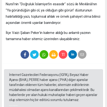
Nursî’nin "Doğruluk İslamiyet'in esasıdır" sözü ile Mevlânâ’nın
"Ya göründüğün gibi ol, ya olduğun gibi görün" düsturunun
hatırlatıldığı yazı, toplumsal ahlak ve örnek şahsiyet olma bilinci
açısından önemli uyarılar barındırıyor.
​İlçe Vaizi Şaban Peker’in kaleme aldığı bu anlamlı yazının
tamamına haber sitemiz üzerinden ulaşabilirsiniz.
İnternet Gazetecileri Federasyonu (İGFA), Beyaz Haber
Ajansı (BHA), PERRE haber ajansı ( PHA) diğer ajanslar
tarafından eklenen tüm haberler, sitemizin editörlerinin
müdahalesi olmadan ajans kanallarından çekilmektedir. Bu
haberlerde yer alan hukuki muhataplar haberi geçen ajanslar
olup sitemizin hiç bir editörü sorumlu tutulamaz.
akyazı haberleri