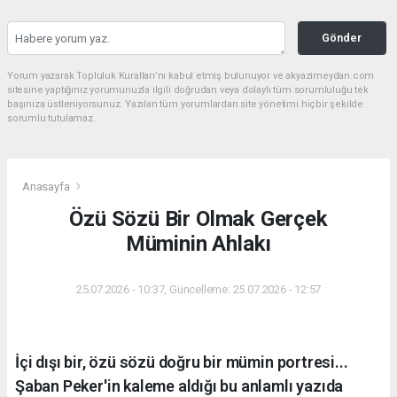
Gönder
Yorum yazarak Topluluk Kuralları’nı kabul etmiş bulunuyor ve akyazimeydan.com
sitesine yaptığınız yorumunuzla ilgili doğrudan veya dolaylı tüm sorumluluğu tek
başınıza üstleniyorsunuz. Yazılan tüm yorumlardan site yönetimi hiçbir şekilde
sorumlu tutulamaz.
Anasayfa
Özü Sözü Bir Olmak Gerçek
Müminin Ahlakı
25.07.2026 - 10:37, Güncelleme: 25.07.2026 - 12:57
İçi dışı bir, özü sözü doğru bir mümin portresi...
Şaban Peker'in kaleme aldığı bu anlamlı yazıda