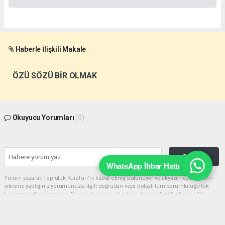
Haberle İlişkili Makale
ÖZÜ SÖZÜ BİR OLMAK
Okuyucu Yorumları
(0)
Gönder
WhatsApp İhbar Hattı
Yorum yazarak Topluluk Kuralları’nı kabul etmiş bulunuyor ve akyazimeydan.com
sitesine yaptığınız yorumunuzla ilgili doğrudan veya dolaylı tüm sorumluluğu tek
başınıza üstleniyorsunuz. Yazılan tüm yorumlardan site yönetimi hiçbir şekilde
sorumlu tutulamaz.