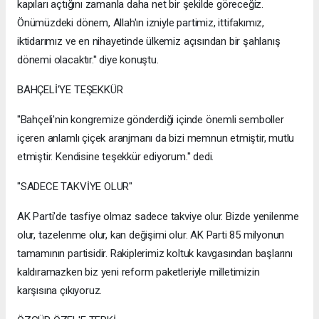
kapıları açtığını zamanla daha net bir şekilde göreceğiz.
Önümüzdeki dönem, Allah'ın izniyle partimiz, ittifakımız,
iktidarımız ve en nihayetinde ülkemiz açısından bir şahlanış
dönemi olacaktır.'' diye konuştu.
BAHÇELİ'YE TEŞEKKÜR
''Bahçeli'nin kongremize gönderdiği içinde önemli semboller
içeren anlamlı çiçek aranjmanı da bizi memnun etmiştir, mutlu
etmiştir. Kendisine teşekkür ediyorum.'' dedi.
"SADECE TAKVİYE OLUR"
AK Parti'de tasfiye olmaz sadece takviye olur. Bizde yenilenme
olur, tazelenme olur, kan değişimi olur. AK Parti 85 milyonun
tamamının partisidir. Rakiplerimiz koltuk kavgasından başlarını
kaldıramazken biz yeni reform paketleriyle milletimizin
karşısına çıkıyoruz.