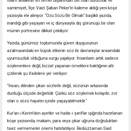
İslam ahlakının en temel taşlarından biri olan dürüstlük ve
samimiyet, İlçe Vaizi Şaban Peker’in kaleme aldığı yeni köşe
yazısıyla ele alınıyor. "Özü Sözü Bir Olmak" başlıklı yazıda,
inandığı gibi yaşayan ve iç dünyasıyla dış görünüşü bir olan
mümin portresine dikkat çekiliyor.
​Yazıda, günümüz toplumunda güven duygusunun
azalmasındaki en büyük etkenin söz ile davranışlar arasındaki
uyumsuzluk olduğuna vurgu yapılıyor. İnsanların artık sadece
söylenenlere değil, bizzat yaşanan örneklere baktığının altı
çizilerek şu ifadelere yer veriliyor:
​"İnsan, dilinden çıkan sözlerle değil, sözünün arkasında
durduğu ölçüde değerlidir. Çünkü söz söylemek kolaydır; zor
olan o sözü hayatın içinde yaşayabilmektir."
​Kur'an-ı Kerim'den ayetler ve hadis-i şerifler ışığında hazırlanan
köşe yazısında; makam, para veya çıkar uğruna doğruluktan
taviz vermemenin önemi hatırlatılıyor. Bediüzzaman Said