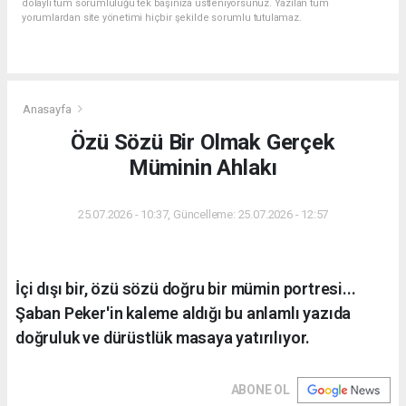
dolaylı tüm sorumluluğu tek başınıza üstleniyorsunuz. Yazılan tüm
yorumlardan site yönetimi hiçbir şekilde sorumlu tutulamaz.
Anasayfa
Özü Sözü Bir Olmak Gerçek
Müminin Ahlakı
25.07.2026 - 10:37, Güncelleme: 25.07.2026 - 12:57
İçi dışı bir, özü sözü doğru bir mümin portresi...
Şaban Peker'in kaleme aldığı bu anlamlı yazıda
doğruluk ve dürüstlük masaya yatırılıyor.
ABONE OL