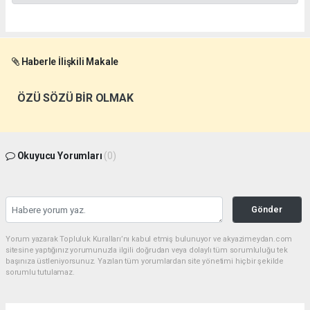
Haberle İlişkili Makale
ÖZÜ SÖZÜ BİR OLMAK
Okuyucu Yorumları
(0)
Gönder
Yorum yazarak Topluluk Kuralları’nı kabul etmiş bulunuyor ve akyazimeydan.com
sitesine yaptığınız yorumunuzla ilgili doğrudan veya dolaylı tüm sorumluluğu tek
başınıza üstleniyorsunuz. Yazılan tüm yorumlardan site yönetimi hiçbir şekilde
sorumlu tutulamaz.