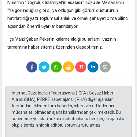
Nursî’nin "Doğruluk İslamiyet'in esasıdır" sözü ile Mevlânâ’nın
"Ya göründüğün gibi ol, ya olduğun gibi görün" düsturunun
hatırlatıldığı yazı, toplumsal ahlak ve örnek şahsiyet olma bilinci
açısından önemli uyarılar barındırıyor.
​İlçe Vaizi Şaban Peker’in kaleme aldığı bu anlamlı yazının
tamamına haber sitemiz üzerinden ulaşabilirsiniz.
İnternet Gazetecileri Federasyonu (İGFA), Beyaz Haber
Ajansı (BHA), PERRE haber ajansı ( PHA) diğer ajanslar
tarafından eklenen tüm haberler, sitemizin editörlerinin
müdahalesi olmadan ajans kanallarından çekilmektedir. Bu
haberlerde yer alan hukuki muhataplar haberi geçen ajanslar
olup sitemizin hiç bir editörü sorumlu tutulamaz.
akyazı haberleri