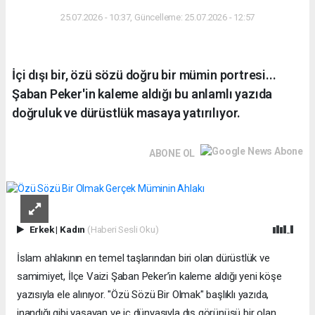
25.07.2026 - 10:37, Güncelleme: 25.07.2026 - 12:57
İçi dışı bir, özü sözü doğru bir mümin portresi...
Şaban Peker'in kaleme aldığı bu anlamlı yazıda
doğruluk ve dürüstlük masaya yatırılıyor.
ABONE OL
Erkek
|
Kadın
(Haberi Sesli Oku)
İslam ahlakının en temel taşlarından biri olan dürüstlük ve
samimiyet, İlçe Vaizi Şaban Peker’in kaleme aldığı yeni köşe
yazısıyla ele alınıyor. "Özü Sözü Bir Olmak" başlıklı yazıda,
inandığı gibi yaşayan ve iç dünyasıyla dış görünüşü bir olan