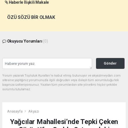
Haberle İlişkili Makale
ÖZÜ SÖZÜ BİR OLMAK
Okuyucu Yorumları
(0)
Gönder
Yorum yazarak Topluluk Kuralları’nı kabul etmiş bulunuyor ve akyazimeydan.com
sitesine yaptığınız yorumunuzla ilgili doğrudan veya dolaylı tüm sorumluluğu tek
başınıza üstleniyorsunuz. Yazılan tüm yorumlardan site yönetimi hiçbir şekilde
sorumlu tutulamaz.
Anasayfa
Akyazı
Yağcılar Mahallesi’nde Tepki Çeken