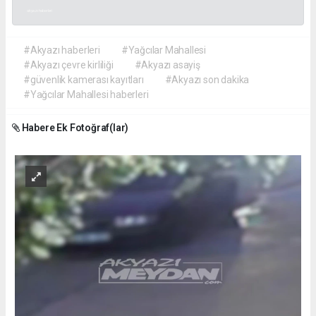
akyazı haberleri
#Akyazı haberleri
#Yağcılar Mahallesi
#Akyazı çevre kirliliği
#Akyazı asayiş
#güvenlik kamerası kayıtları
#Akyazı son dakika
#Yağcılar Mahallesi haberleri
Habere Ek Fotoğraf(lar)