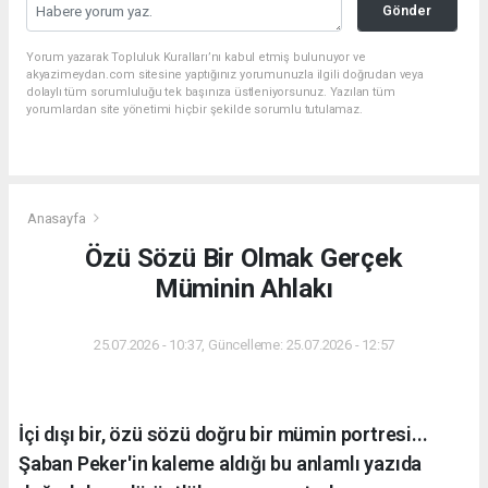
Gönder
Yorum yazarak Topluluk Kuralları’nı kabul etmiş bulunuyor ve
akyazimeydan.com sitesine yaptığınız yorumunuzla ilgili doğrudan veya
dolaylı tüm sorumluluğu tek başınıza üstleniyorsunuz. Yazılan tüm
yorumlardan site yönetimi hiçbir şekilde sorumlu tutulamaz.
Anasayfa
Özü Sözü Bir Olmak Gerçek
Müminin Ahlakı
25.07.2026 - 10:37, Güncelleme: 25.07.2026 - 12:57
İçi dışı bir, özü sözü doğru bir mümin portresi...
Şaban Peker'in kaleme aldığı bu anlamlı yazıda