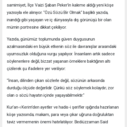
samimiyet, İlçe Vaizi Şaban Peker’in kaleme aldığı yeni köşe
yazısıyla ele alınıyor. "Özü Sözü Bir Olmak" başlıklı yazıda,
inandığı gibi yaşayan ve iç dünyasıyla dış görünüşü bir olan
mümin portresine dikkat çekiliyor.
​Yazıda, günümüz toplumunda güven duygusunun
azalmasındaki en büyük etkenin söz ile davranışlar arasındaki
uyumsuzluk olduğuna vurgu yapılıyor. İnsanların artık sadece
söylenenlere değil, bizzat yaşanan örneklere baktığının altı
çizilerek şu ifadelere yer veriliyor:
​"İnsan, dilinden çıkan sözlerle değil, sözünün arkasında
durduğu ölçüde değerlidir. Çünkü söz söylemek kolaydır; zor
olan o sözü hayatın içinde yaşayabilmektir."
​Kur'an-ı Kerim'den ayetler ve hadis-i şerifler ışığında hazırlanan
köşe yazısında; makam, para veya çıkar uğruna doğruluktan
taviz vermemenin önemi hatırlatılıyor. Bediüzzaman Said