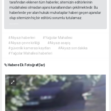
tarafından eklenen tüm haberler, sitemizin editörlerinin
müdahalesi olmadan ajans kanallarından çekilmektedir. Bu
haberlerde yer alan hukuki muhataplar haberi geçen ajanslar
olup sitemizin hiç bir editörü sorumlu tutulamaz.
akyazı haberleri
#Akyazı haberleri
#Yağcılar Mahallesi
#Akyazı çevre kirliliği
#Akyazı asayiş
#güvenlik kamerası kayıtları
#Akyazı son dakika
#Yağcılar Mahallesi haberleri
Habere Ek Fotoğraf(lar)