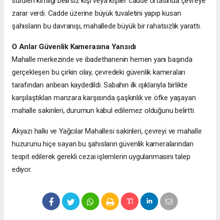
sürülen kimliği belirsiz kişi veya kişiler cadde ortasında çevreye
zarar verdi. Cadde üzerine büyük tuvaletini yapıp kusan
şahısların bu davranışı, mahallede büyük bir rahatsızlık yarattı.
O Anlar Güvenlik Kamerasına Yansıdı
Mahalle merkezinde ve ibadethanenin hemen yanı başında
gerçekleşen bu çirkin olay, çevredeki güvenlik kameraları
tarafından anbean kaydedildi. Sabahın ilk ışıklarıyla birlikte
karşılaştıkları manzara karşısında şaşkınlık ve öfke yaşayan
mahalle sakinleri, durumun kabul edilemez olduğunu belirtti.
Akyazı halkı ve Yağcılar Mahallesi sakinleri, çevreyi ve mahalle
huzurunu hiçe sayan bu şahısların güvenlik kameralarından
tespit edilerek gerekli cezai işlemlerin uygulanmasını talep
ediyor.