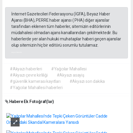
İnternet Gazetecileri Federasyonu (İGFA), Beyaz Haber
Ajansı (BHA), PERRE haber ajansı ( PHA) diğer ajanslar
tarafından eklenen tüm haberler, sitemizin editörlerinin
müdahalesi olmadan ajans kanallarından çekilmektedir. Bu
haberlerde yer alan hukuki muhataplar haberi geçen ajanslar
olup sitemizin hiç bir editörü sorumlu tutulamaz.
akyazı haberleri
#Akyazı haberleri
#Yağcılar Mahallesi
#Akyazı çevre kirliliği
#Akyazı asayiş
#güvenlik kamerası kayıtları
#Akyazı son dakika
#Yağcılar Mahallesi haberleri
Habere Ek Fotoğraf(lar)