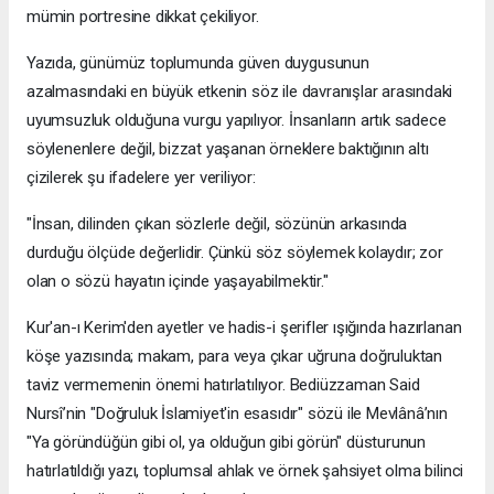
mümin portresine dikkat çekiliyor.
​Yazıda, günümüz toplumunda güven duygusunun
azalmasındaki en büyük etkenin söz ile davranışlar arasındaki
uyumsuzluk olduğuna vurgu yapılıyor. İnsanların artık sadece
söylenenlere değil, bizzat yaşanan örneklere baktığının altı
çizilerek şu ifadelere yer veriliyor:
​"İnsan, dilinden çıkan sözlerle değil, sözünün arkasında
durduğu ölçüde değerlidir. Çünkü söz söylemek kolaydır; zor
olan o sözü hayatın içinde yaşayabilmektir."
​Kur'an-ı Kerim'den ayetler ve hadis-i şerifler ışığında hazırlanan
köşe yazısında; makam, para veya çıkar uğruna doğruluktan
taviz vermemenin önemi hatırlatılıyor. Bediüzzaman Said
Nursî’nin "Doğruluk İslamiyet'in esasıdır" sözü ile Mevlânâ’nın
"Ya göründüğün gibi ol, ya olduğun gibi görün" düsturunun
hatırlatıldığı yazı, toplumsal ahlak ve örnek şahsiyet olma bilinci