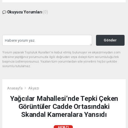
Okuyucu Yorumları
(0)
Gönder
Yorum yazarak Topluluk Kuralları’nı kabul etmiş bulunuyor ve akyazimeydan.com
sitesine yaptığınız yorumunuzla ilgili doğrudan veya dolaylı tüm sorumluluğu tek
başınıza üstleniyorsunuz. Yazılan tüm yorumlardan site yönetimi hiçbir şekilde
sorumlu tutulamaz.
Anasayfa
Akyazı
Yağcılar Mahallesi’nde Tepki Çeken
Görüntüler Cadde Ortasındaki
Skandal Kameralara Yansıdı
AKYAZI