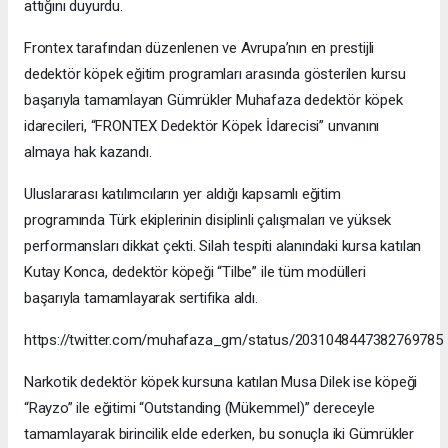
attığını duyurdu.
Frontex tarafından düzenlenen ve Avrupa’nın en prestijli
dedektör köpek eğitim programları arasında gösterilen kursu
başarıyla tamamlayan Gümrükler Muhafaza dedektör köpek
idarecileri, “FRONTEX Dedektör Köpek İdarecisi” unvanını
almaya hak kazandı.
Uluslararası katılımcıların yer aldığı kapsamlı eğitim
programında Türk ekiplerinin disiplinli çalışmaları ve yüksek
performansları dikkat çekti. Silah tespiti alanındaki kursa katılan
Kutay Konca, dedektör köpeği “Tilbe” ile tüm modülleri
başarıyla tamamlayarak sertifika aldı.
https://twitter.com/muhafaza_gm/status/2031048447382769785
Narkotik dedektör köpek kursuna katılan Musa Dilek ise köpeği
“Rayzo” ile eğitimi “Outstanding (Mükemmel)” dereceyle
tamamlayarak birincilik elde ederken, bu sonuçla iki Gümrükler