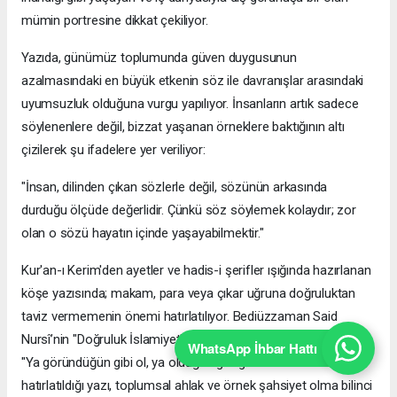
mümin portresine dikkat çekiliyor.
​Yazıda, günümüz toplumunda güven duygusunun
azalmasındaki en büyük etkenin söz ile davranışlar arasındaki
uyumsuzluk olduğuna vurgu yapılıyor. İnsanların artık sadece
söylenenlere değil, bizzat yaşanan örneklere baktığının altı
çizilerek şu ifadelere yer veriliyor:
​"İnsan, dilinden çıkan sözlerle değil, sözünün arkasında
durduğu ölçüde değerlidir. Çünkü söz söylemek kolaydır; zor
olan o sözü hayatın içinde yaşayabilmektir."
​Kur'an-ı Kerim'den ayetler ve hadis-i şerifler ışığında hazırlanan
köşe yazısında; makam, para veya çıkar uğruna doğruluktan
taviz vermemenin önemi hatırlatılıyor. Bediüzzaman Said
Nursî’nin "Doğruluk İslamiyet'in esasıdır" sözü ile Mevlânâ’nın
WhatsApp İhbar Hattı
"Ya göründüğün gibi ol, ya olduğun gibi görün" düsturunun
hatırlatıldığı yazı, toplumsal ahlak ve örnek şahsiyet olma bilinci