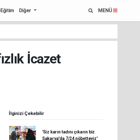
Eğitim
Diğer
MENÜ
zlık İcazet
İlginizi Çekebilir
'Siz karın tadını çıkarın biz
Sakarya'da 7/24 nöbetteyiz'