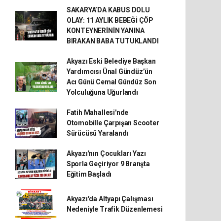
SAKARYA’DA KABUS DOLU
OLAY: 11 AYLIK BEBEĞİ ÇÖP
KONTEYNERİNİN YANINA
BIRAKAN BABA TUTUKLANDI
Akyazı Eski Belediye Başkan
Yardımcısı Ünal Gündüz’ün
Acı Günü Cemal Gündüz Son
Yolculuğuna Uğurlandı
Fatih Mahallesi'nde
Otomobille Çarpışan Scooter
Sürücüsü Yaralandı
Akyazı'nın Çocukları Yazı
Sporla Geçiriyor 9 Branşta
Eğitim Başladı
Akyazı'da Altyapı Çalışması
Nedeniyle Trafik Düzenlemesi