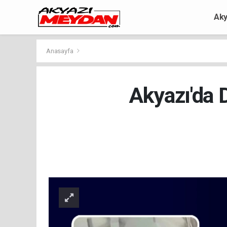
Aky
Anasayfa
Akyazı'da 