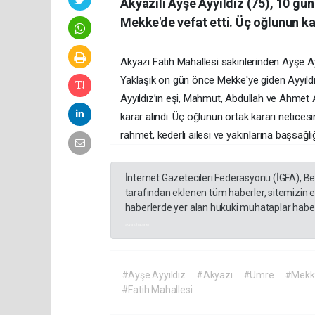
Akyazılı Ayşe Ayyıldız (75), 10 gün
Mekke'de vefat etti. Üç oğlunun ka
Akyazı Fatih Mahallesi sakinlerinden Ayşe Ayyıl
Yaklaşık on gün önce Mekke'ye giden Ayyıldız
Ayyıldız’ın eşi, Mahmut, Abdullah ve Ahmet Ay
karar alındı. Üç oğlunun ortak kararı netice
rahmet, kederli ailesi ve yakınlarına başsağlığı
İnternet Gazetecileri Federasyonu (İGFA), B
tarafından eklenen tüm haberler, sitemizin 
haberlerde yer alan hukuki muhataplar haberi
akyazı haberleri
#Ayşe Ayyıldız
#Akyazı
#Umre
#Mekk
#Fatih Mahallesi