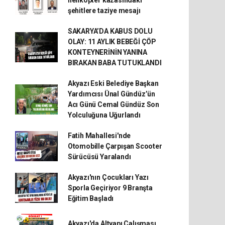
şehitlere taziye mesajı
SAKARYA’DA KABUS DOLU
OLAY: 11 AYLIK BEBEĞİ ÇÖP
KONTEYNERİNİN YANINA
BIRAKAN BABA TUTUKLANDI
Akyazı Eski Belediye Başkan
Yardımcısı Ünal Gündüz’ün
Acı Günü Cemal Gündüz Son
Yolculuğuna Uğurlandı
Fatih Mahallesi'nde
Otomobille Çarpışan Scooter
Sürücüsü Yaralandı
Akyazı'nın Çocukları Yazı
Sporla Geçiriyor 9 Branşta
Eğitim Başladı
Akyazı'da Altyapı Çalışması