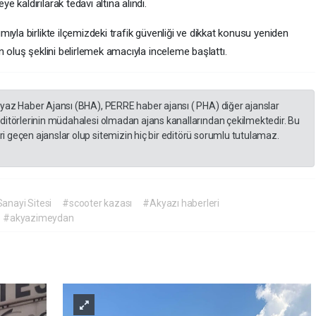
kaldırılarak tedavi altına alındı.
ıyla birlikte ilçemizdeki trafik güvenliği ve dikkat konusu yeniden
n oluş şeklini belirlemek amacıyla inceleme başlattı.
eyaz Haber Ajansı (BHA), PERRE haber ajansı ( PHA) diğer ajanslar
editörlerinin müdahalesi olmadan ajans kanallarından çekilmektedir. Bu
 geçen ajanslar olup sitemizin hiç bir editörü sorumlu tutulamaz.
anayi Sitesi
#scooter kazası
#Akyazı haberleri
#akyazimeydan