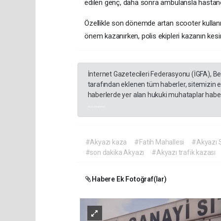
edilen genç, daha sonra ambulansla hastaneye 
Özellikle son dönemde artan scooter kullanım
önem kazanırken, polis ekipleri kazanın kesi
İnternet Gazetecileri Federasyonu (İGFA), B
tarafından eklenen tüm haberler, sitemizin 
haberlerde yer alan hukuki muhataplar haberi
akyazı haberleri
#Akyazı kaza
#Fatih Mahallesi
#Akyazı S
#son dakika Akyazı
#Akyazı trafik kazası
Habere Ek Fotoğraf(lar)