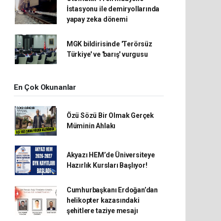
İstasyonu ile demiryollarında
yapay zeka dönemi
MGK bildirisinde 'Terörsüz
Türkiye' ve 'barış' vurgusu
En Çok Okunanlar
Özü Sözü Bir Olmak Gerçek
Müminin Ahlakı
Akyazı HEM’de Üniversiteye
Hazırlık Kursları Başlıyor!
Cumhurbaşkanı Erdoğan’dan
helikopter kazasındaki
şehitlere taziye mesajı