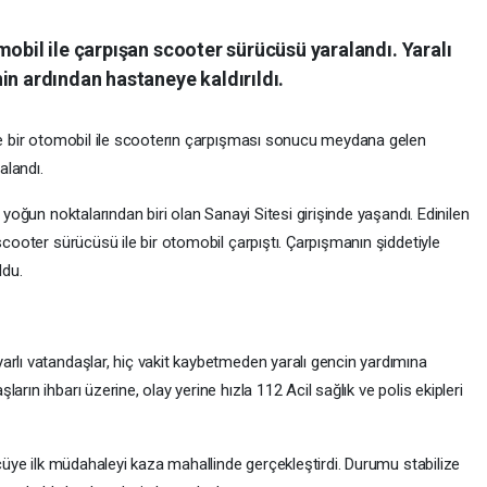
mobil ile çarpışan scooter sürücüsü yaralandı. Yaralı
in ardından hastaneye kaldırıldı.
nde bir otomobil ile scooterın çarpışması sonucu meydana gelen
alandı.
 yoğun noktalarından biri olan Sanayi Sitesi girişinde yaşandı. Edinilen
scooter sürücüsü ile bir otomobil çarpıştı. Çarpışmanın şiddetiyle
ldu.
arlı vatandaşlar, hiç vakit kaybetmeden yaralı gencin yardımına
rın ihbarı üzerine, olay yerine hızla 112 Acil sağlık ve polis ekipleri
ücüye ilk müdahaleyi kaza mahallinde gerçekleştirdi. Durumu stabilize