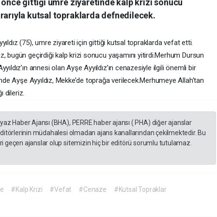
 önce gittiği umre ziyaretinde kalp krizi sonucu
rarıyla kutsal topraklarda defnedilecek.
dız (75), umre ziyareti için gittiği kutsal topraklarda vefat etti. ​
, bugün geçirdiği kalp krizi sonucu yaşamını yitirdi. ​Merhum Dursun
yıldız’ın annesi olan Ayşe Ayyıldız’ın cenazesiyle ilgili önemli bir
sinde Ayşe Ayyıldız, Mekke’de toprağa verilecek. ​Merhumeye Allah'tan
 dileriz.
eyaz Haber Ajansı (BHA), PERRE haber ajansı ( PHA) diğer ajanslar
editörlerinin müdahalesi olmadan ajans kanallarından çekilmektedir. Bu
 geçen ajanslar olup sitemizin hiç bir editörü sorumlu tutulamaz.
e
#Kalp Krizi
#Vefat
#Cenaze
#Kutsal Topraklar