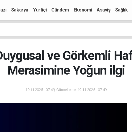
azı
Sakarya
Yurtiçi
Gündem
Ekonomi
Asayiş
Sağlık
Duygusal ve Görkemli Hafı
Merasimine Yoğun ilgi
19.11.2025 - 07:49, Güncelleme: 19.11.2025 - 07:49