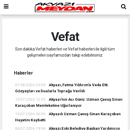
Vefat
Son dakika Vefat haberleri ve Vefat haberleri ile ilgili tüm
gelişmeleri sayfamızdan takip edebilirsiniz.
Haberler
01.08.2026 20:09
Akyazı, Fatma Yıldırım’a Veda Etti:
Gözyaşları ve Dualarla Toprağa Verildi
15.07.2026 12:35
Akyazı’nın Acı Günü: Uzman Çavuş Sinan
Karaçoban Memleketine Uğurlanıyor
15.07.2026 00:35
Akyazılı Uzman Çavuş Sinan Karaçoban
Hayatını Kaybetti
04.07.2026 19:04
Akyazı Eski Belediye Başkan Yardımcısı