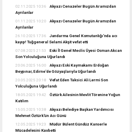
02.11.2025 10:36
Akyazı Cenazeler Bugün Aramızdan
Ayrılanlar
01.11.2025 10:20
Akyazı Cenazeler Bugün Aramızdan
Ayrılanlar
26.10.2025 17:36
Jandarma Genel Komutanlığı’nda acı
kayıp! Tuğgeneral Selami Akşit vefat etti
07.08.2025 21:53
Eski İl Genel Meclis Üyesi Osman Akcan
Son Yolculuğuna Uğurlandı
20.06.2025 16:00
Akyazı Eski Kaymakamı Erdoğan
Beypınar, Edirne'de Gözyaşlarıyla Uğurlandı
20.05.2025 20:18
Vefat Eden Taksici Ali Lermi Son
Yolculuğuna Uğurlandı
18.05.2025 19:42
Öztürk Ailesinin Mevlit Törenine Yoğun
Katılım
15.05.2025 10:38
Akyazı Belediye Başkan Yardımcısı
Mehmet Öztürk'ün Acı Günü
12.05.2025 19:23
Müdür Bülent Gündüz Kanserle
Mücadelesini Kaybetti