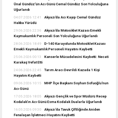
Ünal Gündüz’ün Acı Günü Cemal Gündüz Son Yolculuğuna
Uğurlandı
04.07.2026 12:41
Akyazı’da Acı Kayıp Cemal Gündüz
Hakka Yürüdü
29.06.2026 22:36
Akyazı’da Motosiklet Kazası Emekli
Kaymakamlık Personeli Son Yolculuğuna Uğurlandı
28.06.2026 18:49
D-140 Karayolunda Motosiklet Kazası
Emekli Kaymakamlık Personeli Hayatını Kaybetti
25.06.2026 00:13
Kanserle Mücadelesini Kaybetti: Necati
Karakaş Vefat Etti
24.06.2026 22:45
Tarım Aracı Devrildi Kazada 1 Kişi
Hayatını Kaybetti
09.06.2026 10:15
MHP İlçe Başkanı Soyhan Sofuoğlu’nun
Acı Günü
17.05.2026 18:05
Akyazı Gençlik ve Spor Müdürü Recep
Kodalak’ın Acı Günü Esma Kodalak Dualarla Uğurlandı
16.05.2026 09:30
Akyazı'da Tavuk Çiftliğinde Aniden
Fenalaşan İşletmeci Hayatını Kaybetti