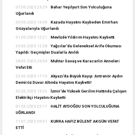
07.05.2025 23:29
Bahar Yeşilyurt Son Yolculuğuna
Uğurlandı
05.05.2025 16:59
Kazada Hayatını Kaybeden Emirhan
Gözyalarıyla Uğurlandı
01.05.2025 12:21
Mevlüde Yıldırım Hayatını Kaybetti
29.03.2025 12:28
Yağcılar'da Geleneksel Arife Okuması
Yapıldı: Geçmişler Dualarla Anıldı
28.03.2025 20:34
Muhtar Savaş ve Karacan'ın Anneleri
Vefat Etti
22.03.2025 17:15
Akyazı'da Büyük Kayıp: Antrenör Aydın
Demiröz Duvar Altında Hayatını Kaybetti!
02.03.2025 13:23
İzmir'de Yüksek Gerilim Hattında Çalışan
Elektrikçi Hayatını Kaybetti
01.03.2025 22:11
HALİT AYDOĞDU SON YOLCULUĞUNA
UĞRLANDI
11.01.2025 09:51
KURRA HAFIZ BÜLENT AKGÜN VEFAT
ETTİ