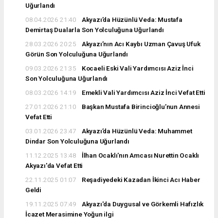
Uğurlandı
08.04.2026 21:40
Akyazı’da Hüzünlü Veda: Mustafa
Demirtaş Dualarla Son Yolculuğuna Uğurlandı
28.03.2026 20:25
Akyazı’nın Acı Kaybı Uzman Çavuş Ufuk
Görün Son Yolculuğuna Uğurlandı
09.03.2026 21:35
Kocaeli Eski Vali Yardımcısı Aziz İnci
Son Yolculuğuna Uğurlandı
08.03.2026 14:19
Emekli Vali Yardımcısı Aziz İnci Vefat Etti
27.01.2026 21:10
Başkan Mustafa Birincioğlu’nun Annesi
Vefat Etti
03.01.2026 23:47
Akyazı’da Hüzünlü Veda: Muhammet
Dindar Son Yolculuğuna Uğurlandı
11.12.2025 13:48
İlhan Ocaklı'nın Amcası Nurettin Ocaklı
Akyazı'da Vefat Etti
22.11.2025 01:07
Reşadiyedeki Kazadan İkinci Acı Haber
Geldi
19.11.2025 07:49
Akyazı'da Duygusal ve Görkemli Hafızlık
İcazet Merasimine Yoğun ilgi