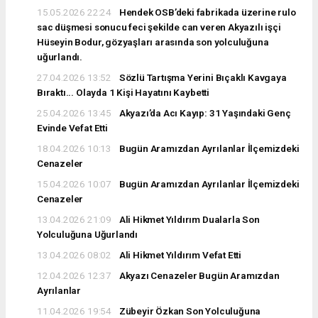
15.05.2026 22:24
Hendek OSB’deki fabrikada üzerine rulo
sac düşmesi sonucu feci şekilde can veren Akyazılı işçi
Hüseyin Bodur, gözyaşları arasında son yolculuğuna
uğurlandı.
27.04.2026 13:52
Sözlü Tartışma Yerini Bıçaklı Kavgaya
Bıraktı... Olayda 1 Kişi Hayatını Kaybetti
25.04.2026 13:45
Akyazı’da Acı Kayıp: 31 Yaşındaki Genç
Evinde Vefat Etti
18.04.2026 10:13
Bugün Aramızdan Ayrılanlar İlçemizdeki
Cenazeler
15.04.2026 10:07
Bugün Aramızdan Ayrılanlar İlçemizdeki
Cenazeler
13.04.2026 21:09
Ali Hikmet Yıldırım Dualarla Son
Yolculuğuna Uğurlandı
13.04.2026 08:02
Ali Hikmet Yıldırım Vefat Etti
12.04.2026 12:37
Akyazı Cenazeler Bugün Aramızdan
Ayrılanlar
11.04.2026 19:54
Zübeyir Özkan Son Yolculuğuna