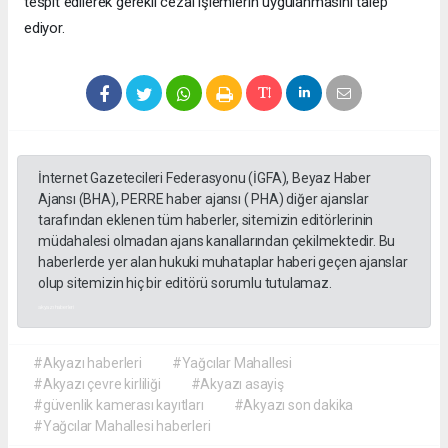
tespit edilerek gerekli cezai işlemlerin uygulanmasını talep
ediyor.
İnternet Gazetecileri Federasyonu (İGFA), Beyaz Haber
Ajansı (BHA), PERRE haber ajansı ( PHA) diğer ajanslar
tarafından eklenen tüm haberler, sitemizin editörlerinin
müdahalesi olmadan ajans kanallarından çekilmektedir. Bu
haberlerde yer alan hukuki muhataplar haberi geçen ajanslar
olup sitemizin hiç bir editörü sorumlu tutulamaz.
akyazı haberleri
#Akyazı haberleri
#Yağcılar Mahallesi
#Akyazı çevre kirliliği
#Akyazı asayiş
#güvenlik kamerası kayıtları
#Akyazı son dakika
#Yağcılar Mahallesi haberleri