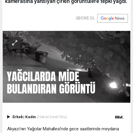
kamerasına yansıyan çirkin görüntülere tepki yağdı.
ABONE OL
Erkek
|
Kadın
(Haberi Sesli Oku)
Akyazı’nın Yağcılar Mahallesi’nde gece saatlerinde meydana