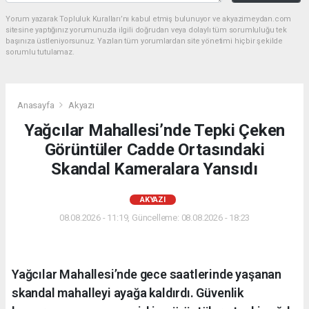
Yorum yazarak Topluluk Kuralları’nı kabul etmiş bulunuyor ve akyazimeydan.com
sitesine yaptığınız yorumunuzla ilgili doğrudan veya dolaylı tüm sorumluluğu tek
başınıza üstleniyorsunuz. Yazılan tüm yorumlardan site yönetimi hiçbir şekilde
sorumlu tutulamaz.
Anasayfa
Akyazı
Yağcılar Mahallesi’nde Tepki Çeken
Görüntüler Cadde Ortasındaki
Skandal Kameralara Yansıdı
AKYAZI
08.08.2026 - 11:19, Güncelleme: 08.08.2026 - 18:23
Yağcılar Mahallesi’nde gece saatlerinde yaşanan
skandal mahalleyi ayağa kaldırdı. Güvenlik