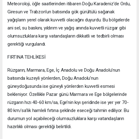
Meteoroloji, öğle saatlerinden itibaren Doğu Karadeniz’de Ordu,
Giresun ve Trabzon’un batısında gök gürültülü sağanak
yağışların yerel olarak kuvvetli olacağını duyurdu. Bu bölgelerde
ani sel, su baskını, yıldırım ve yağış anında kuvvetli rüzgar gibi
olumsuzluklara karşı vatandaşların dikkatli ve tedbirli olması
gerektiği vurgulandı.
FIRTINA TEHLİKESİ
Rüzgarın, Marmara, Ege, İç Anadolu ve Doğu Anadolu’nun
batısında kuzeyli yönlerden, Doğu Anadolu’nun
güneydoğusunda ise güneyli yönlerden kuvvetli esmesi
bekleniyor. Özellikle Pazar günü Marmara ve Ege bölgelerinde
rüzgarın hızı 40-60 km/sa, Ege’nin kıyı şeridinde ise yer yer 70-
80 km/sa’lik hamleli fırtına şeklinde eseceği tahmin ediliyor. Bu
durumun yol açabileceği olumsuzluklara karşı vatandaşların
hazırlıklı olması gerektiği belirtildi.