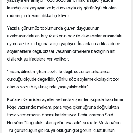
yazısıyla ele alınıyor. "Özü Sözü Bir Olmak" başlıklı yazıda,
inandığı gibi yaşayan ve iç dünyasıyla dış görünüşü bir olan
mümin portresine dikkat çekiliyor.
​Yazıda, günümüz toplumunda güven duygusunun
azalmasındaki en büyük etkenin söz ile davranışlar arasındaki
uyumsuzluk olduğuna vurgu yapılıyor. İnsanların artık sadece
söylenenlere değil, bizzat yaşanan örneklere baktığının altı
çizilerek şu ifadelere yer veriliyor:
​"İnsan, dilinden çıkan sözlerle değil, sözünün arkasında
durduğu ölçüde değerlidir. Çünkü söz söylemek kolaydır; zor
olan o sözü hayatın içinde yaşayabilmektir."
​Kur'an-ı Kerim'den ayetler ve hadis-i şerifler ışığında hazırlanan
köşe yazısında; makam, para veya çıkar uğruna doğruluktan
taviz vermemenin önemi hatırlatılıyor. Bediüzzaman Said
Nursî’nin "Doğruluk İslamiyet'in esasıdır" sözü ile Mevlânâ’nın
"Ya göründüğün gibi ol, ya olduğun gibi görün" düsturunun