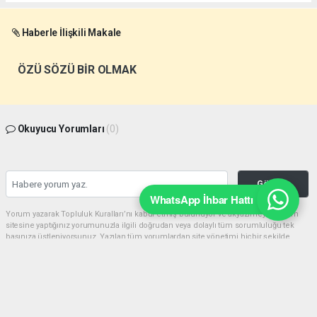
Haberle İlişkili Makale
ÖZÜ SÖZÜ BİR OLMAK
Okuyucu Yorumları
(0)
Gönder
WhatsApp İhbar Hattı
Yorum yazarak Topluluk Kuralları’nı kabul etmiş bulunuyor ve akyazimeydan.com
sitesine yaptığınız yorumunuzla ilgili doğrudan veya dolaylı tüm sorumluluğu tek
başınıza üstleniyorsunuz. Yazılan tüm yorumlardan site yönetimi hiçbir şekilde
sorumlu tutulamaz.