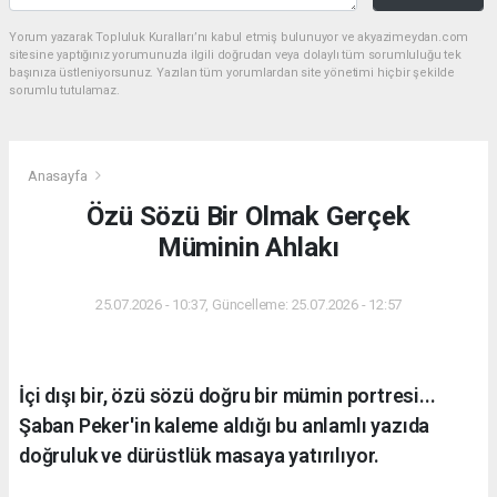
Yorum yazarak Topluluk Kuralları’nı kabul etmiş bulunuyor ve akyazimeydan.com
sitesine yaptığınız yorumunuzla ilgili doğrudan veya dolaylı tüm sorumluluğu tek
başınıza üstleniyorsunuz. Yazılan tüm yorumlardan site yönetimi hiçbir şekilde
sorumlu tutulamaz.
Anasayfa
Özü Sözü Bir Olmak Gerçek
Müminin Ahlakı
25.07.2026 - 10:37, Güncelleme: 25.07.2026 - 12:57
İçi dışı bir, özü sözü doğru bir mümin portresi...
Şaban Peker'in kaleme aldığı bu anlamlı yazıda
doğruluk ve dürüstlük masaya yatırılıyor.