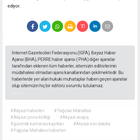
ediyor.
İnternet Gazetecileri Federasyonu (İGFA), Beyaz Haber
Ajansı (BHA), PERRE haber ajansı ( PHA) diğer ajanslar
tarafından eklenen tüm haberler, sitemizin editörlerinin
müdahalesi olmadan ajans kanallarından çekilmektedir. Bu
haberlerde yer alan hukuki muhataplar haberi geçen ajanslar
olup sitemizin hiç bir editörü sorumlu tutulamaz.
akyazı haberleri
#Akyazı haberleri
#Yağcılar Mahallesi
#Akyazı çevre kirliliği
#Akyazı asayiş
#güvenlik kamerası kayıtları
#Akyazı son dakika
#Yağcılar Mahallesi haberleri