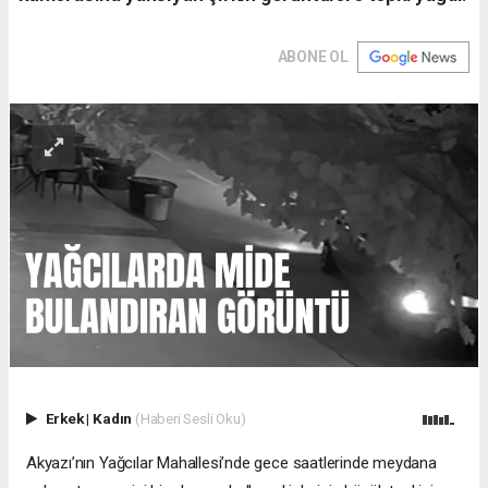
ABONE OL
Erkek
|
Kadın
(Haberi Sesli Oku)
Akyazı’nın Yağcılar Mahallesi’nde gece saatlerinde meydana