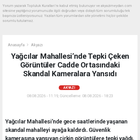
Yorum yazarak Topluluk Kuralları’nı kabul etmiş bulunuyor ve akyazimeydan.com
sitesine yaptığınız yorumunuzla ilgili doğrudan veya dolaylı tüm sorumluluğu tek
başınıza üstleniyorsunuz. Yazılan tüm yorumlardan site yönetimi hiçbir şekilde
sorumlu tutulamaz.
Anasayfa
Akyazı
Yağcılar Mahallesi’nde Tepki Çeken
Görüntüler Cadde Ortasındaki
Skandal Kameralara Yansıdı
AKYAZI
08.08.2026 - 11:19, Güncelleme: 08.08.2026 - 18:23
Yağcılar Mahallesi’nde gece saatlerinde yaşanan
skandal mahalleyi ayağa kaldırdı. Güvenlik
kamerasına yansıyan çirkin görüntülere tepki yağdı.