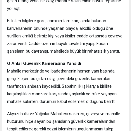
gelen utanç verici bir olay, mahalle sakinlerinin büyük tepkisine
yol açtı.
Edinilen bilgilere göre, caminin tam karşısında bulunan
kahvehanenin önünde yaşanan olayda, alkollü olduğu öne
sürülen kimliği belirsiz kişi veya kişiler cadde ortasında çevreye
zarar verdi. Cadde üzerine büyük tuvaletini yapıp kusan
şahısların bu davranışı, mahallede büyük bir rahatsızlık yarattı.
O Anlar Güvenlik Kamerasına Yansıdı
Mahalle merkezinde ve ibadethanenin hemen yanı başında
gerçekleşen bu çirkin olay, çevredeki güvenlik kameraları
tarafından anbean kaydedildi. Sabahın ilk ışıklarıyla birlikte
karşılaştıkları manzara karşısında şaşkınlık ve öfke yaşayan
mahalle sakinleri, durumun kabul edilemez olduğunu belirtti.
Akyazı halkı ve Yağcılar Mahallesi sakinleri, çevreyi ve mahalle
huzurunu hiçe sayan bu şahısların güvenlik kameralarından
tespit edilerek gerekli cezai işlemlerin uygulanmasını talep