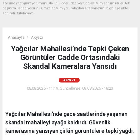
sitesine yaptığınız yorumunuzla ilgili doğrudan veya dolaylı tüm sorumluluğu tek
başınıza üstleniyorsunuz. Yazılan tüm yorumlardan site yönetimi hiçbir şekilde
sorumlu tutulamaz.
Anasayfa
Akyazı
Yağcılar Mahallesi’nde Tepki Çeken
Görüntüler Cadde Ortasındaki
Skandal Kameralara Yansıdı
AKYAZI
08.08.2026 - 11:19, Güncelleme: 08.08.2026 - 18:23
Yağcılar Mahallesi’nde gece saatlerinde yaşanan
skandal mahalleyi ayağa kaldırdı. Güvenlik
kamerasına yansıyan çirkin görüntülere tepki yağdı.