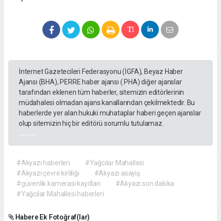
İnternet Gazetecileri Federasyonu (İGFA), Beyaz Haber
Ajansı (BHA), PERRE haber ajansı ( PHA) diğer ajanslar
tarafından eklenen tüm haberler, sitemizin editörlerinin
müdahalesi olmadan ajans kanallarından çekilmektedir. Bu
haberlerde yer alan hukuki muhataplar haberi geçen ajanslar
olup sitemizin hiç bir editörü sorumlu tutulamaz.
akyazı haberleri
#Akyazı haberleri
#Yağcılar Mahallesi
#Akyazı çevre kirliliği
#Akyazı asayiş
#güvenlik kamerası kayıtları
#Akyazı son dakika
#Yağcılar Mahallesi haberleri
Habere Ek Fotoğraf(lar)