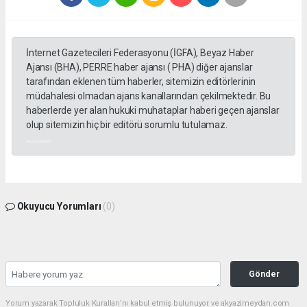
İnternet Gazetecileri Federasyonu (İGFA), Beyaz Haber
Ajansı (BHA), PERRE haber ajansı ( PHA) diğer ajanslar
tarafından eklenen tüm haberler, sitemizin editörlerinin
müdahalesi olmadan ajans kanallarından çekilmektedir. Bu
haberlerde yer alan hukuki muhataplar haberi geçen ajanslar
olup sitemizin hiç bir editörü sorumlu tutulamaz.
akyazı haberleri
Okuyucu Yorumları
(0)
Gönder
Yorum yazarak Topluluk Kuralları’nı kabul etmiş bulunuyor ve akyazimeydan.com