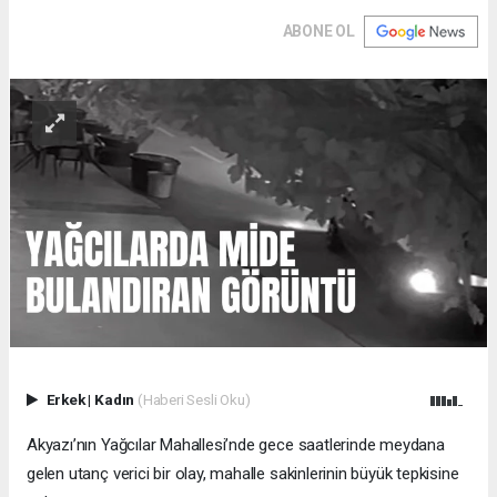
ABONE OL
Erkek
|
Kadın
(Haberi Sesli Oku)
Akyazı’nın Yağcılar Mahallesi’nde gece saatlerinde meydana
gelen utanç verici bir olay, mahalle sakinlerinin büyük tepkisine