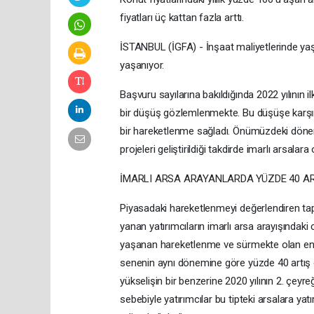
fiyatları üç kattan fazla arttı.
İSTANBUL (İGFA) - İnşaat maliyetlerinde yaşa
yaşanıyor.
Başvuru sayılarına bakıldığında 2022 yılının 
bir düşüş gözlemlenmekte. Bu düşüşe karşın,
bir hareketlenme sağladı. Önümüzdeki dönemd
projeleri geliştirildiği takdirde imarlı arsala
İMARLI ARSA ARAYANLARDA YÜZDE 40 AR
Piyasadaki hareketlenmeyi değerlendiren t
yanan yatırımcıların imarlı arsa arayışındaki 
yaşanan hareketlenme ve sürmekte olan enfla
senenin aynı dönemine göre yüzde 40 artış gö
yükselişin bir benzerine 2020 yılının 2. çey
sebebiyle yatırımcılar bu tipteki arsalara yat