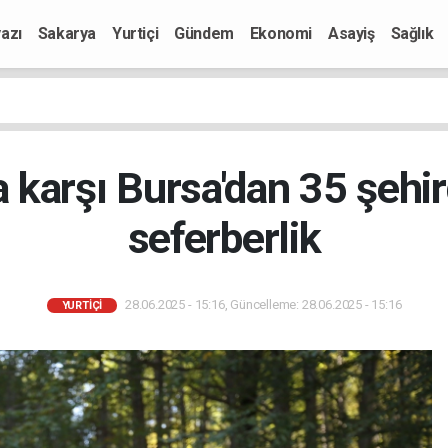
azı
Sakarya
Yurtiçi
Gündem
Ekonomi
Asayiş
Sağlık
 karşı Bursa'dan 35 şehir
seferberlik
28.06.2025 - 15:16, Güncelleme: 28.06.2025 - 15:16
YURTIÇI