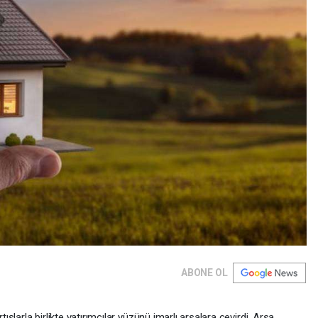
ABONE OL
tışlarla birlikte yatırımcılar yüzünü imarlı arsalara çevirdi. Arsa