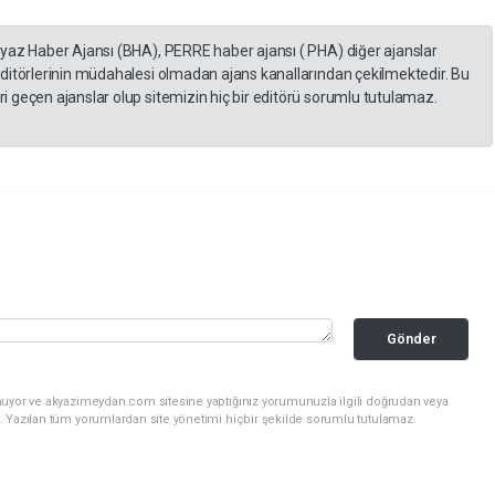
eyaz Haber Ajansı (BHA), PERRE haber ajansı ( PHA) diğer ajanslar
editörlerinin müdahalesi olmadan ajans kanallarından çekilmektedir. Bu
 geçen ajanslar olup sitemizin hiç bir editörü sorumlu tutulamaz.
Gönder
nuyor ve akyazimeydan.com sitesine yaptığınız yorumunuzla ilgili doğrudan veya
. Yazılan tüm yorumlardan site yönetimi hiçbir şekilde sorumlu tutulamaz.