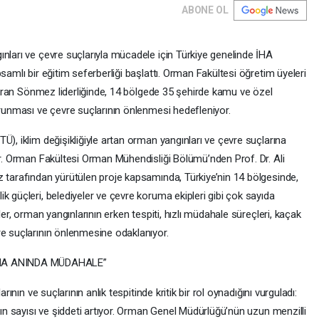
ABONE OL
nları ve çevre suçlarıyla mücadele için Türkiye genelinde İHA
samlı bir eğitim seferberliği başlattı. Orman Fakültesi öğretim üyeleri
. Turan Sönmez liderliğinde, 14 bölgede 35 şehirde kamu ve özel
orunması ve çevre suçlarının önlenmesi hedefleniyor.
Ü), iklim değişikliğiyle artan orman yangınları ve çevre suçlarına
or. Orman Fakültesi Orman Mühendisliği Bölümü’nden Prof. Dr. Ali
z tarafından yürütülen proje kapsamında, Türkiye’nin 14 bölgesinde,
k güçleri, belediyeler ve çevre koruma ekipleri gibi çok sayıda
ler, orman yangınlarının erken tespiti, hızlı müdahale süreçleri, kaçak
re suçlarının önlenmesine odaklanıyor.
NA ANINDA MÜDAHALE”
rının ve suçlarının anlık tespitinde kritik bir rol oynadığını vurguladı:
nın sayısı ve şiddeti artıyor. Orman Genel Müdürlüğü’nün uzun menzilli