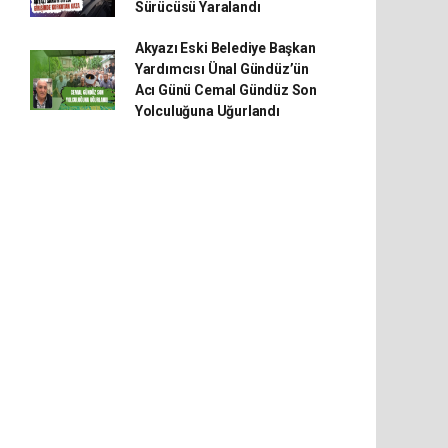
Sürücüsü Yaralandı
Akyazı Eski Belediye Başkan
Yardımcısı Ünal Gündüz’ün
Acı Günü Cemal Gündüz Son
Yolculuğuna Uğurlandı