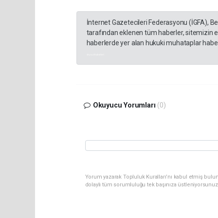
İnternet Gazetecileri Federasyonu (İGFA), B
tarafından eklenen tüm haberler, sitemizin 
haberlerde yer alan hukuki muhataplar haberi
akyazı haberleri
Okuyucu Yorumları
(0)
Yorum yazarak Topluluk Kuralları’nı kabul etmiş bulu
dolaylı tüm sorumluluğu tek başınıza üstleniyorsunuz