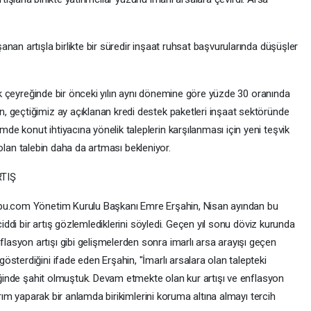
nan artışla birlikte bir süredir inşaat ruhsat başvurularında düşüşler
ilk çeyreğinde bir önceki yılın aynı dönemine göre yüzde 30 oranında
 geçtiğimiz ay açıklanan kredi destek paketleri inşaat sektöründe
e konut ihtiyacına yönelik taleplerin karşılanması için yeni teşvik
ra olan talebin daha da artması bekleniyor.
TIŞ
apu.com Yönetim Kurulu Başkanı Emre Erşahin, Nisan ayından bu
ciddi bir artış gözlemlediklerini söyledi. Geçen yıl sonu döviz kurunda
syon artışı gibi gelişmelerden sonra imarlı arsa arayışı geçen
sterdiğini ifade eden Erşahin, "İmarlı arsalara olan talepteki
reğinde şahit olmuştuk. Devam etmekte olan kur artışı ve enflasyon
ırım yaparak bir anlamda birikimlerini koruma altına almayı tercih