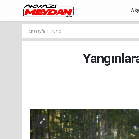
Aky
Anasayfa
Yurtiçi
Yangınlara