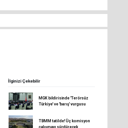
!
İlginizi Çekebilir
MGK bildirisinde 'Terörsüz
Türkiye' ve 'barış' vurgusu
TBMM tatilde! Üç komisyon
çalışmayı sürdürecek