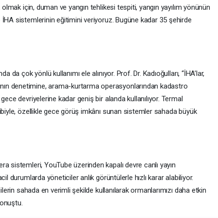
k olmak için, duman ve yangın tehlikesi tespiti, yangın yayılım yönünün
 İHA sistemlerinin eğitimini veriyoruz. Bugüne kadar 35 şehirde
a da çok yönlü kullanımı ele alınıyor. Prof. Dr. Kadıoğulları, “İHA’lar,
nın denetimine, arama-kurtarma operasyonlarından kadastro
gece devriyelerine kadar geniş bir alanda kullanılıyor. Termal
kibiyle, özellikle gece görüş imkânı sunan sistemler sahada büyük
ra sistemleri, YouTube üzerinden kapalı devre canlı yayın
il durumlarda yöneticiler anlık görüntülerle hızlı karar alabiliyor.
jilerin sahada en verimli şekilde kullanılarak ormanlarımızı daha etkin
konuştu.