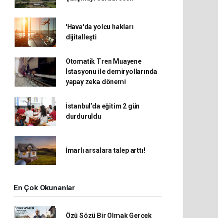
'Hava'da yolcu hakları
dijitalleşti
Otomatik Tren Muayene
İstasyonu ile demiryollarında
yapay zeka dönemi
İstanbul’da eğitim 2 gün
durduruldu
İmarlı arsalara talep arttı!
En Çok Okunanlar
Özü Sözü Bir Olmak Gerçek