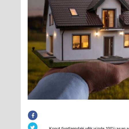
Konut fiyatlarındaki yıllık yüzde 100'ü aşan ar