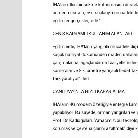
İHA’ları etkin bir şekilde kullanmasına deste
belirlenmesi ve çevre suçlarıyla mücadelede
eğitimler gerçekleştirdik.”
GENİŞ KAPSAMLI KULLANIM ALANLARI
Eğitimlerde, İHA’ların yangınla mücadele dışınd
kaçak hafriyat dökümünden maden sahaları
çalışmalarına, ağaçlandırma faaliyetlerinden 
kameralar ve 8 kilometre yarıçaplı hedef ta
fark yaratıyor” dedi.
CANLI YAYINLA HIZLI KARAR ALMA
İHA’ların 4G modem özelliğiyle entegre kame
yapabiliyor. Bu sayede, orman yangınları ve ac
Prof. Dr. Kadıoğulları, “Amacımız, bu teknolo
korumak ve çevre suçlarını azaltmak” diye 