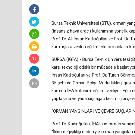
Bursa Teknik Üniversitesi (BTÜ), orman yangı
(insansız hava aracı) kullanımına yönelik kap
Prof. Dr. Ali İhsan Kadıoğulları ve Prof. Dr
kuruluşlara verilen eğitimlerle ormanların k
BURSA (İGFA) - Bursa Teknik Üniversitesi (BT
karşı teknoloji odaklı bir mücadele başlatıy
İhsan Kadıoğulları ve Prof. Dr. Turan Sönme
35 şehirde Orman Bölge Müdürlükleri, güvenli
kuruma İHA kullanımı eğitimi veriliyor. Eğitim
yapılaşma ve yasa dışı ağaç kesimi gibi çev
“ORMAN YANGINLARI VE ÇEVRE SUÇLARI
Prof. Dr. Kadıoğulları, İHA’ların orman yangınla
“İklim değişikliği nedeniyle orman yangınları