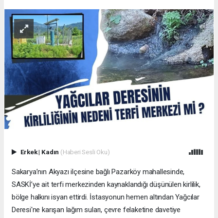
Erkek
|
Kadın
(Haberi Sesli Oku)
Sakarya’nın Akyazı ilçesine bağlı Pazarköy mahallesinde,
SASKİ’ye ait terfi merkezinden kaynaklandığı düşünülen kirlilik,
bölge halkını isyan ettirdi. İstasyonun hemen altından Yağcılar
Deresi'ne karışan lağım suları, çevre felaketine davetiye