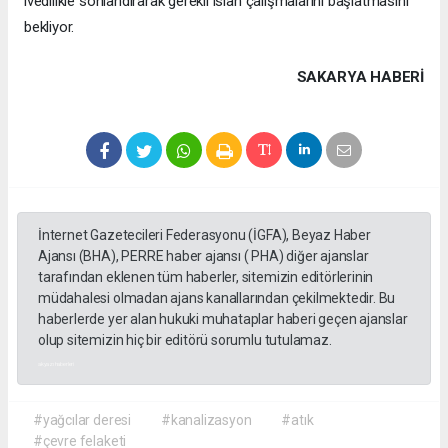
ivedilikle sonlandırarak gerekli ıslah çalışmalarını başlatmasını
bekliyor.
SAKARYA HABERİ
İnternet Gazetecileri Federasyonu (İGFA), Beyaz Haber
Ajansı (BHA), PERRE haber ajansı ( PHA) diğer ajanslar
tarafından eklenen tüm haberler, sitemizin editörlerinin
müdahalesi olmadan ajans kanallarından çekilmektedir. Bu
haberlerde yer alan hukuki muhataplar haberi geçen ajanslar
olup sitemizin hiç bir editörü sorumlu tutulamaz.
akyazı haberleri
#yağcılar deresi
#kanalizasyon
#atık
#çevre felaketi