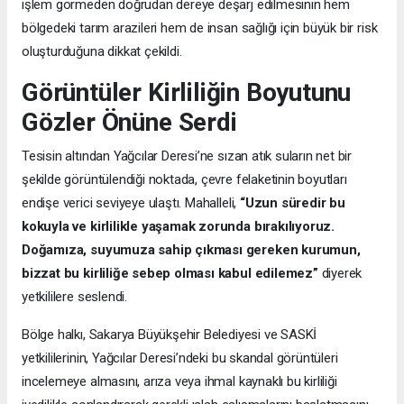
işlem görmeden doğrudan dereye deşarj edilmesinin hem
bölgedeki tarım arazileri hem de insan sağlığı için büyük bir risk
oluşturduğuna dikkat çekildi.
Görüntüler Kirliliğin Boyutunu
Gözler Önüne Serdi
Tesisin altından Yağcılar Deresi’ne sızan atık suların net bir
şekilde görüntülendiği noktada, çevre felaketinin boyutları
endişe verici seviyeye ulaştı. Mahalleli,
“Uzun süredir bu
kokuyla ve kirlilikle yaşamak zorunda bırakılıyoruz.
Doğamıza, suyumuza sahip çıkması gereken kurumun,
bizzat bu kirliliğe sebep olması kabul edilemez”
diyerek
yetkililere seslendi.
Bölge halkı, Sakarya Büyükşehir Belediyesi ve SASKİ
yetkililerinin, Yağcılar Deresi’ndeki bu skandal görüntüleri
incelemeye almasını, arıza veya ihmal kaynaklı bu kirliliği