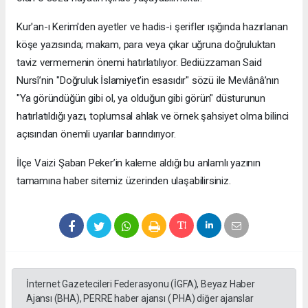
​Kur'an-ı Kerim'den ayetler ve hadis-i şerifler ışığında hazırlanan
köşe yazısında; makam, para veya çıkar uğruna doğruluktan
taviz vermemenin önemi hatırlatılıyor. Bediüzzaman Said
Nursî’nin "Doğruluk İslamiyet'in esasıdır" sözü ile Mevlânâ’nın
"Ya göründüğün gibi ol, ya olduğun gibi görün" düsturunun
hatırlatıldığı yazı, toplumsal ahlak ve örnek şahsiyet olma bilinci
açısından önemli uyarılar barındırıyor.
​İlçe Vaizi Şaban Peker’in kaleme aldığı bu anlamlı yazının
tamamına haber sitemiz üzerinden ulaşabilirsiniz.
İnternet Gazetecileri Federasyonu (İGFA), Beyaz Haber
Ajansı (BHA), PERRE haber ajansı ( PHA) diğer ajanslar