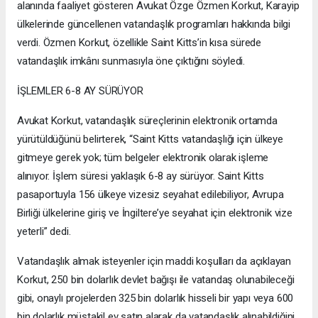
alanında faaliyet gösteren Avukat Özge Özmen Korkut, Karayip
ülkelerinde güncellenen vatandaşlık programları hakkında bilgi
verdi. Özmen Korkut, özellikle Saint Kitts’in kısa sürede
vatandaşlık imkânı sunmasıyla öne çıktığını söyledi.
İŞLEMLER 6-8 AY SÜRÜYOR
Avukat Korkut, vatandaşlık süreçlerinin elektronik ortamda
yürütüldüğünü belirterek, “Saint Kitts vatandaşlığı için ülkeye
gitmeye gerek yok; tüm belgeler elektronik olarak işleme
alınıyor. İşlem süresi yaklaşık 6-8 ay sürüyor. Saint Kitts
pasaportuyla 156 ülkeye vizesiz seyahat edilebiliyor, Avrupa
Birliği ülkelerine giriş ve İngiltere’ye seyahat için elektronik vize
yeterli” dedi.
Vatandaşlık almak isteyenler için maddi koşulları da açıklayan
Korkut, 250 bin dolarlık devlet bağışı ile vatandaş olunabileceği
gibi, onaylı projelerden 325 bin dolarlık hisseli bir yapı veya 600
bin dolarlık müstakil ev satın alarak da vatandaşlık alınabildiğini