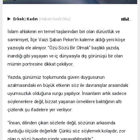
Erkek
|
Kadın
(Haberi Sesli Oku)
İslam ahlakının en temel taşlarından biri olan dürüstlük ve
samimiyet, İlçe Vaizi Şaban Peker’in kaleme aldığı yeni köşe
yazısıyla ele alınıyor. "Özü Sözü Bir Olmak" başlıklı yazıda,
inandığı gibi yaşayan ve iç dünyasıyla dış görünüşü bir olan
mümin portresine dikkat çekiliyor.
​Yazıda, günümüz toplumunda güven duygusunun
azalmasındaki en büyük etkenin söz ile davranışlar arasındaki
uyumsuzluk olduğuna vurgu yapılıyor. İnsanların artık sadece
söylenenlere değil, bizzat yaşanan örneklere baktığının altı
çizilerek şu ifadelere yer veriliyor:
​"İnsan, dilinden çıkan sözlerle değil, sözünün arkasında
durduğu ölçüde değerlidir. Çünkü söz söylemek kolaydır; zor
olan o sözü hayatın içinde yaşayabilmektir."