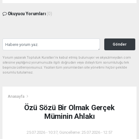
Okuyucu Yorumları
(0)
Gönder
Yorum yazarak Topluluk Kuralları’nı kabul etmiş bulunuyor ve akyazimeydan.com
sitesine yaptığınız yorumunuzla ilgili doğrudan veya dolaylı tüm sorumluluğu tek
başınıza üstleniyorsunuz. Yazılan tüm yorumlardan site yönetimi hiçbir şekilde
sorumlu tutulamaz.
Anasayfa
Özü Sözü Bir Olmak Gerçek
Müminin Ahlakı
25.07.2026 - 10:37, Güncelleme: 25.07.2026 - 12:57