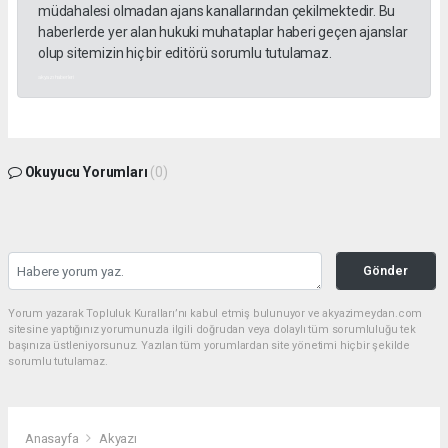
müdahalesi olmadan ajans kanallarından çekilmektedir. Bu
haberlerde yer alan hukuki muhataplar haberi geçen ajanslar
olup sitemizin hiç bir editörü sorumlu tutulamaz.
akyazı haberleri
Okuyucu Yorumları
(0)
Gönder
Yorum yazarak Topluluk Kuralları’nı kabul etmiş bulunuyor ve akyazimeydan.com
sitesine yaptığınız yorumunuzla ilgili doğrudan veya dolaylı tüm sorumluluğu tek
başınıza üstleniyorsunuz. Yazılan tüm yorumlardan site yönetimi hiçbir şekilde
sorumlu tutulamaz.
Anasayfa
Akyazı