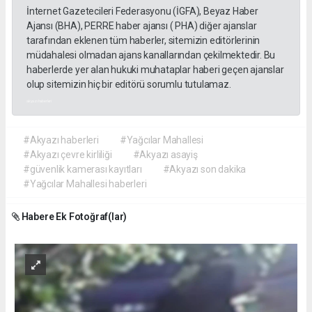
İnternet Gazetecileri Federasyonu (İGFA), Beyaz Haber
Ajansı (BHA), PERRE haber ajansı ( PHA) diğer ajanslar
tarafından eklenen tüm haberler, sitemizin editörlerinin
müdahalesi olmadan ajans kanallarından çekilmektedir. Bu
haberlerde yer alan hukuki muhataplar haberi geçen ajanslar
olup sitemizin hiç bir editörü sorumlu tutulamaz.
akyazı haberleri
#Akyazı haberleri
#Yağcılar Mahallesi
#Akyazı çevre kirliliği
#Akyazı asayiş
#güvenlik kamerası kayıtları
#Akyazı son dakika
#Yağcılar Mahallesi haberleri
Habere Ek Fotoğraf(lar)