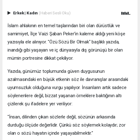
Erkek
|
Kadın
(Haberi Sesli Oku)
İslam ahlakının en temel taşlarından biri olan dürüstlük ve
samimiyet, İlçe Vaizi Şaban Peker’in kaleme aldığı yeni köşe
yazısıyla ele alınıyor. "Özü Sözü Bir Olmak" başlıklı yazıda,
inandığı gibi yaşayan ve iç dünyasıyla dış görünüşü bir olan
mümin portresine dikkat çekiliyor.
​Yazıda, günümüz toplumunda güven duygusunun
azalmasındaki en büyük etkenin söz ile davranışlar arasındaki
uyumsuzluk olduğuna vurgu yapılıyor. İnsanların artık sadece
söylenenlere değil, bizzat yaşanan örneklere baktığının altı
çizilerek şu ifadelere yer veriliyor:
​"İnsan, dilinden çıkan sözlerle değil, sözünün arkasında
durduğu ölçüde değerlidir. Çünkü söz söylemek kolaydır; zor
olan o sözü hayatın içinde yaşayabilmektir."