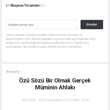
Okuyucu Yorumları
(0)
Gönder
Yorum yazarak Topluluk Kuralları’nı kabul etmiş bulunuyor ve
akyazimeydan.com sitesine yaptığınız yorumunuzla ilgili doğrudan veya
dolaylı tüm sorumluluğu tek başınıza üstleniyorsunuz. Yazılan tüm
yorumlardan site yönetimi hiçbir şekilde sorumlu tutulamaz.
Anasayfa
Özü Sözü Bir Olmak Gerçek
Müminin Ahlakı
25.07.2026 - 10:37, Güncelleme: 25.07.2026 - 12:57