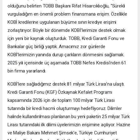
olduğunu belirten TOBB Başkanı Rifat Hisarcıklıoğlu, “Sürekli
vurguladığım en önemli problem finansmana erişim. Özellikle
KOBİ kredilerine uygulanan büyüme sınırı krediye erişimi
zorlaştırıyor. Böyle bir dönemde KOBİ’lerimize destek olmak
için yeni bir kaynak oluşturduk. TOBB, Kredi Garanti Fonu ve
Bankalar güç birliği yaptık. Amacımız zor günlerde
KOBİ’lerimizin yanında durup çarkların dönmesini sağlamak.
2025 yılı içerisinde üç aşamada TOBB Nefes Kredisi'nden 61
bin firma yararlandı.
KOBİ’lere sağladığımız destek 81 milyar Türk Lirası’na ulaştı.
Kredi Garanti Fonu (KGF) Özkaynak Kefalet Programı
kapsamında 2026 için de toplam 100 milyar Türk Lirası
tutarında bir kredi hacmi oluşturmayı hedefliyoruz. Dilimler
halinde kullandırılması planlanan bu yeni paketin 25 milyar Türk
Lirası tutarındaki ilk dilimi üyelerimizin erişimine açılıyor. Hazine
ve Maliye Bakanı Mehmet Şimsek'e, Türkiye Cumhuriyet