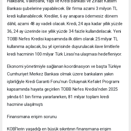
Halkbank, Vakıfbank, Yapı ve Kredi Bankası ve Ziraat Katılım
Bankası şubelerine yapabilecek. Bir firma azami 3 milyon TL
kredi kullanabilecek. Krediler, 6 ay anapara ödemesiz dönem
dâhil, azami 48 ay vadeli olacak. Kredi, 24 aya kadar yıllık yüzde
36, 24 ay üzerinde ise yıllık yüzde 34 faizle kullandırılacak. Yeni
TOBB Nefes Kredisi kapsamında ilk dilim olarak 25 milyar TL
kullanıma açılacak, bu yıl içerisinde duyurulacak ilave limitlerle
kredi hacminin 100 milyar Türk Lirası’na ulaşması hedefleniyor.
Ekonomi yönetimiyle sağlanan koordinasyon ve başta Türkiye
Cumhuriyet Merkez Bankası olmak üzere bankaların yakın
işbirliğiyle Kredi Garanti Fonu’nun Özkaynak Kefalet Programı
kapsamında hayata geçirilen TOBB Nefes Kredisi’nden 2025
yılında 61 bin firma yararlanırken, 81 milyar toplam kredi
hacmine ulaşılmıştı.
Finansmana erişim sorunu
KOBİ’lerin yaşadığı en büyük sıkıntının finansmana erişim