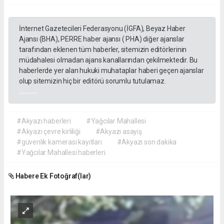
İnternet Gazetecileri Federasyonu (İGFA), Beyaz Haber
Ajansı (BHA), PERRE haber ajansı ( PHA) diğer ajanslar
tarafından eklenen tüm haberler, sitemizin editörlerinin
müdahalesi olmadan ajans kanallarından çekilmektedir. Bu
haberlerde yer alan hukuki muhataplar haberi geçen ajanslar
olup sitemizin hiç bir editörü sorumlu tutulamaz.
akyazı haberleri
#Akyazı haberleri
#Yağcılar Mahallesi
#Akyazı çevre kirliliği
#Akyazı asayiş
#güvenlik kamerası kayıtları
#Akyazı son dakika
#Yağcılar Mahallesi haberleri
Habere Ek Fotoğraf(lar)