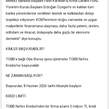
Merkez Bankası Başkanı Fatih Karahan'a, Kredi Garanti Fonu
Yönetim Kurulu Başkanı Erdoğan Özegen’e ve katılan tüm
banka yöneticilerine verdikleri destek ve katkılardan dolayı
teşekkür ediyorum. KOBİ’lerimizin doğru zamanda ve uygun
maliyetlerle finansmana ulaşması; daha fazla yatırım, üretim,
istihdam ve ihracat, dolayısıyla daha güçlü bir ekonomi
demektir” diye konuştu.
KİMLER BAŞVURABİLİR?
TOBB'a bağlı Oda-Borsa üyesi işletmeler TOBB Nefes
Kredisi'ne başvurabilir.
NE ZAMAN BAŞLIYOR?
Başvurular, 8 Haziran 2026 tarihi itibariyle başlıyor.
KREDİ LİMİTİ
TOBB Nefes Kredisi'nden bir firma azami 3 milyon TL kredi