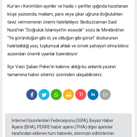
​Kur'an-ı Kerim'den ayetler ve hadis-i şerifler ışığında hazırlanan
köşe yazısında; makam, para veya çıkar uğruna doğruluktan
taviz vermemenin önemi hatırlatılıyor. Bediüzzaman Said
Nursî’nin "Doğruluk İslamiyet'in esasıdır" sözü ile Mevlânâ’nın
"Ya göründüğün gibi ol, ya olduğun gibi görün" düsturunun
hatırlatıldığı yazı, toplumsal ahlak ve örnek şahsiyet olma bilinci
açısından önemli uyarılar barındırıyor.
​İlçe Vaizi Şaban Peker’in kaleme aldığı bu anlamlı yazının
tamamına haber sitemiz üzerinden ulaşabilirsiniz.
İnternet Gazetecileri Federasyonu (İGFA), Beyaz Haber
Ajansı (BHA), PERRE haber ajansı ( PHA) diğer ajanslar
tarafından eklenen tüm haberler, sitemizin editörlerinin