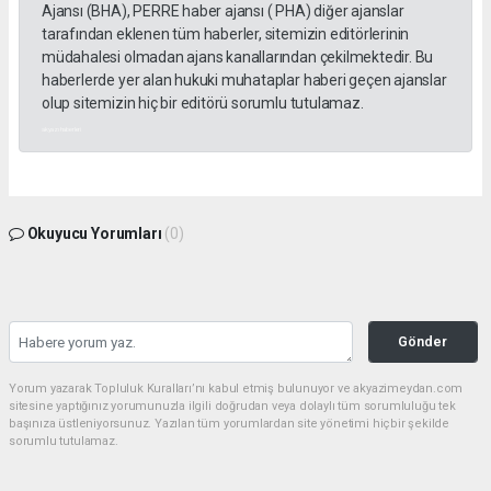
Ajansı (BHA), PERRE haber ajansı ( PHA) diğer ajanslar
tarafından eklenen tüm haberler, sitemizin editörlerinin
müdahalesi olmadan ajans kanallarından çekilmektedir. Bu
haberlerde yer alan hukuki muhataplar haberi geçen ajanslar
olup sitemizin hiç bir editörü sorumlu tutulamaz.
akyazı haberleri
Okuyucu Yorumları
(0)
Gönder
Yorum yazarak Topluluk Kuralları’nı kabul etmiş bulunuyor ve akyazimeydan.com
sitesine yaptığınız yorumunuzla ilgili doğrudan veya dolaylı tüm sorumluluğu tek
başınıza üstleniyorsunuz. Yazılan tüm yorumlardan site yönetimi hiçbir şekilde
sorumlu tutulamaz.