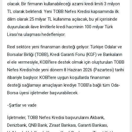
olacak. Bir firmanın kullanabileceği azami kredi limiti 3 milyon
TL olarak belirlendi. Yeni TOBB Nefes Kredisi kapsamında ilk
dilim olarak 25 milyar TL kullanıma açılacak, bu yıl içerisinde
duyurulacak ilave limitlerle kredi hacminin 100 milyar Türk
Lirası’na ulaşması hedefleniyor.
Reel sektöre yeni finansman desteği geliyor. Türkiye Odalar ve
Borsalar Birliği (TOBB), Kredi Garanti Fonu (KGF) ve Bankaların
el ele vermesiyle, KOBİ’lere destek olmak için oluşturulan TOBB
Nefes Kredisi’nde yeni dönem 8 Haziran 2026 (Pazartesi) tarihi
itibariyle başlıyor. KOBİ’lere uygun koşullarda finansman
desteği sağlamayı amaçlayan krediye TOBB'a bağlı tüm Oda-
Borsa üyesi işletmeler başvurabilecek.
-Şartlar ve vade
İşletmeler, TOBB Nefes Kredisi başvurularını Akbank,
Denizbank, QNB Bank, Ziraat Bankası, Garanti Bankası,