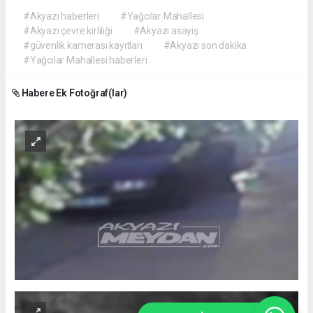
#Akyazı haberleri
#Yağcılar Mahallesi
#Akyazı çevre kirliliği
#Akyazı asayiş
#güvenlik kamerası kayıtları
#Akyazı son dakika
#Yağcılar Mahallesi haberleri
Habere Ek Fotoğraf(lar)