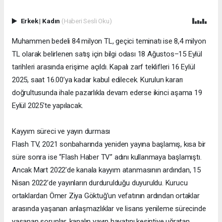
Erkek
|
Kadın
(Haberi Sesli Oku)
Muhammen bedeli 84 milyon TL, geçici teminatı ise 8,4 milyon
TL olarak belirlenen satış için bilgi odası 18 Ağustos–15 Eylül
tarihleri arasında erişime açıldı. Kapalı zarf teklifleri 16 Eylül
2025, saat 16.00’ya kadar kabul edilecek. Kurulun kararı
doğrultusunda ihale pazarlıkla devam ederse ikinci aşama 19
Eylül 2025’te yapılacak.
Kayyım süreci ve yayın durması
Flash TV, 2021 sonbaharında yeniden yayına başlamış, kısa bir
süre sonra ise “Flash Haber TV” adını kullanmaya başlamıştı.
Ancak Mart 2022’de kanala kayyım atanmasının ardından, 15
Nisan 2022’de yayınların durdurulduğu duyuruldu. Kurucu
ortaklardan Ömer Ziya Göktuğ’un vefatının ardından ortaklar
arasında yaşanan anlaşmazlıklar ve lisans yenileme sürecinde
yaşanan sorunlar, kanalın yayın hayatını kesintiye uğratan