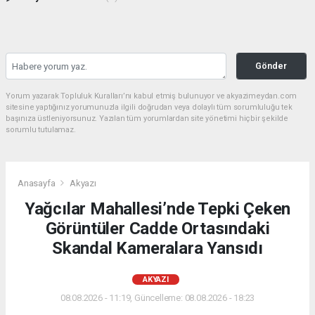
Gönder
Yorum yazarak Topluluk Kuralları’nı kabul etmiş bulunuyor ve akyazimeydan.com
sitesine yaptığınız yorumunuzla ilgili doğrudan veya dolaylı tüm sorumluluğu tek
başınıza üstleniyorsunuz. Yazılan tüm yorumlardan site yönetimi hiçbir şekilde
sorumlu tutulamaz.
Anasayfa
Akyazı
Yağcılar Mahallesi’nde Tepki Çeken
Görüntüler Cadde Ortasındaki
Skandal Kameralara Yansıdı
AKYAZI
08.08.2026 - 11:19, Güncelleme: 08.08.2026 - 18:23