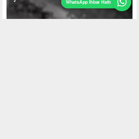
WhatsApp İhbar Hattı
Okuyucu Yorumları
(0)
Gönder
Yorum yazarak Topluluk Kuralları’nı kabul etmiş bulunuyor ve
akyazimeydan.com sitesine yaptığınız yorumunuzla ilgili doğrudan veya
dolaylı tüm sorumluluğu tek başınıza üstleniyorsunuz. Yazılan tüm
yorumlardan site yönetimi hiçbir şekilde sorumlu tutulamaz.