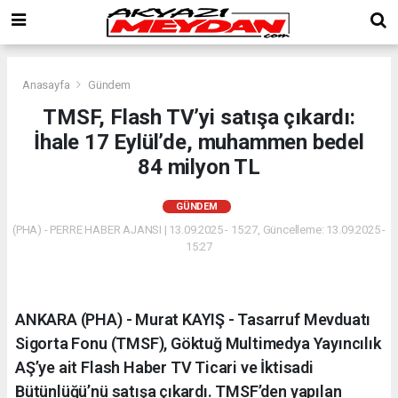
Anasayfa
Gündem
TMSF, Flash TV’yi satışa çıkardı:
İhale 17 Eylül’de, muhammen bedel
84 milyon TL
GÜNDEM
(PHA) - PERRE HABER AJANSI | 13.09.2025 - 15:27, Güncelleme: 13.09.2025 -
15:27
ANKARA (PHA) - Murat KAYIŞ - Tasarruf Mevduatı
Sigorta Fonu (TMSF), Göktuğ Multimedya Yayıncılık
AŞ’ye ait Flash Haber TV Ticari ve İktisadi
Bütünlüğü’nü satışa çıkardı. TMSF’den yapılan