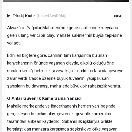
Erkek
|
Kadın
(Haberi Sesli Oku)
Akyazı’nın Yağcılar Mahallesi’nde gece saatlerinde meydana
gelen utanç verici bir olay, mahalle sakinlerinin büyük tepkisine
yol açtı.
Edinilen bilgilere göre, caminin tam karşısında bulunan
kahvehanenin önünde yaşanan olayda, alkollü olduğu öne
sürülen kimliği belirsiz kişi veya kişiler cadde ortasında çevreye
zarar verdi. Cadde üzerine büyük tuvaletini yapıp kusan
şahısların bu davranışı, mahallede büyük bir rahatsızlık yarattı.
O Anlar Güvenlik Kamerasına Yansıdı
Mahalle merkezinde ve ibadethanenin hemen yanı başında
gerçekleşen bu çirkin olay, çevredeki güvenlik kameraları
tarafından anbean kaydedildi. Sabahın ilk ışıklarıyla birlikte
karşılaştıkları manzara karşısında şaşkınlık ve öfke yaşayan