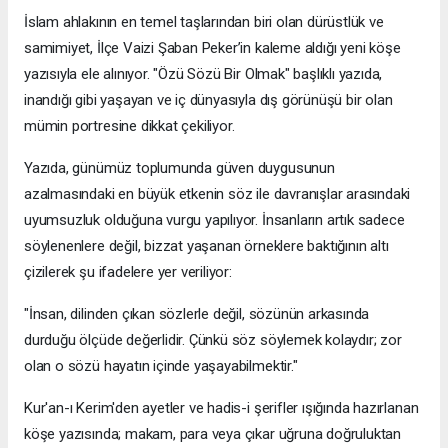
İslam ahlakının en temel taşlarından biri olan dürüstlük ve
samimiyet, İlçe Vaizi Şaban Peker’in kaleme aldığı yeni köşe
yazısıyla ele alınıyor. "Özü Sözü Bir Olmak" başlıklı yazıda,
inandığı gibi yaşayan ve iç dünyasıyla dış görünüşü bir olan
mümin portresine dikkat çekiliyor.
​Yazıda, günümüz toplumunda güven duygusunun
azalmasındaki en büyük etkenin söz ile davranışlar arasındaki
uyumsuzluk olduğuna vurgu yapılıyor. İnsanların artık sadece
söylenenlere değil, bizzat yaşanan örneklere baktığının altı
çizilerek şu ifadelere yer veriliyor:
​"İnsan, dilinden çıkan sözlerle değil, sözünün arkasında
durduğu ölçüde değerlidir. Çünkü söz söylemek kolaydır; zor
olan o sözü hayatın içinde yaşayabilmektir."
​Kur'an-ı Kerim'den ayetler ve hadis-i şerifler ışığında hazırlanan
köşe yazısında; makam, para veya çıkar uğruna doğruluktan