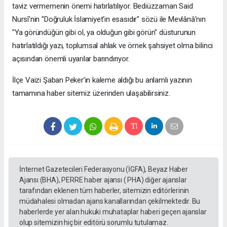
taviz vermemenin önemi hatırlatılıyor. Bediüzzaman Said
Nursî’nin "Doğruluk İslamiyet'in esasıdır" sözü ile Mevlânâ’nın
"Ya göründüğün gibi ol, ya olduğun gibi görün" düsturunun
hatırlatıldığı yazı, toplumsal ahlak ve örnek şahsiyet olma bilinci
açısından önemli uyarılar barındırıyor.
​İlçe Vaizi Şaban Peker’in kaleme aldığı bu anlamlı yazının
tamamına haber sitemiz üzerinden ulaşabilirsiniz.
İnternet Gazetecileri Federasyonu (İGFA), Beyaz Haber
Ajansı (BHA), PERRE haber ajansı ( PHA) diğer ajanslar
tarafından eklenen tüm haberler, sitemizin editörlerinin
müdahalesi olmadan ajans kanallarından çekilmektedir. Bu
haberlerde yer alan hukuki muhataplar haberi geçen ajanslar
olup sitemizin hiç bir editörü sorumlu tutulamaz.