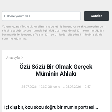
Gönder
Yorum yazarak Topluluk Kuralları’nı kabul etmiş bulunuyor ve akyazimeydan.com
sitesine yaptığınız yorumunuzla ilgili doğrudan veya dolaylı tüm sorumluluğu tek
başınıza üstleniyorsunuz. Yazılan tüm yorumlardan site yönetimi hiçbir şekilde
sorumlu tutulamaz.
Anasayfa
Özü Sözü Bir Olmak Gerçek
Müminin Ahlakı
25.07.2026 - 10:37, Güncelleme: 25.07.2026 - 12:57
İçi dışı bir, özü sözü doğru bir mümin portresi...