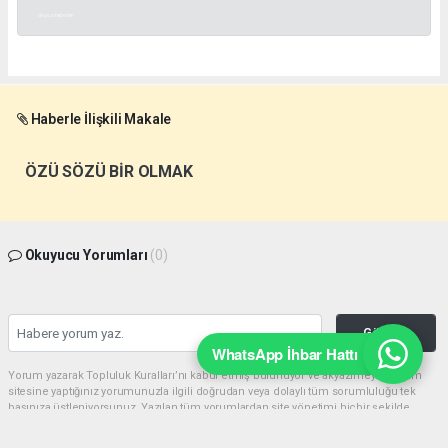
akyazı haberleri
Haberle İlişkili Makale
ÖZÜ SÖZÜ BİR OLMAK
Okuyucu Yorumları
(0)
Gönder
WhatsApp İhbar Hattı
Yorum yazarak Topluluk Kuralları’nı kabul etmiş bulunuyor ve akyazimeydan.com
sitesine yaptığınız yorumunuzla ilgili doğrudan veya dolaylı tüm sorumluluğu tek
başınıza üstleniyorsunuz. Yazılan tüm yorumlardan site yönetimi hiçbir şekilde
sorumlu tutulamaz.