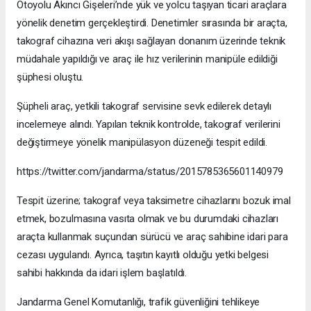
Otoyolu Akıncı Gişeleri’nde yük ve yolcu taşıyan ticari araçlara
yönelik denetim gerçekleştirdi. Denetimler sırasında bir araçta,
takograf cihazına veri akışı sağlayan donanım üzerinde teknik
müdahale yapıldığı ve araç ile hız verilerinin manipüle edildiği
şüphesi oluştu.
Şüpheli araç, yetkili takograf servisine sevk edilerek detaylı
incelemeye alındı. Yapılan teknik kontrolde, takograf verilerini
değiştirmeye yönelik manipülasyon düzeneği tespit edildi.
https://twitter.com/jandarma/status/2015785365601140979
Tespit üzerine; takograf veya taksimetre cihazlarını bozuk imal
etmek, bozulmasına vasıta olmak ve bu durumdaki cihazları
araçta kullanmak suçundan sürücü ve araç sahibine idari para
cezası uygulandı. Ayrıca, taşıtın kayıtlı olduğu yetki belgesi
sahibi hakkında da idari işlem başlatıldı.
Jandarma Genel Komutanlığı, trafik güvenliğini tehlikeye