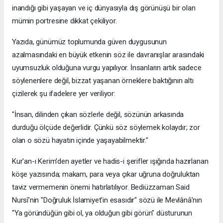
inandığı gibi yaşayan ve iç dünyasıyla dış görünüşü bir olan
mümin portresine dikkat çekiliyor.
​Yazıda, günümüz toplumunda güven duygusunun
azalmasındaki en büyük etkenin söz ile davranışlar arasındaki
uyumsuzluk olduğuna vurgu yapılıyor. İnsanların artık sadece
söylenenlere değil, bizzat yaşanan örneklere baktığının altı
çizilerek şu ifadelere yer veriliyor:
​"İnsan, dilinden çıkan sözlerle değil, sözünün arkasında
durduğu ölçüde değerlidir. Çünkü söz söylemek kolaydır; zor
olan o sözü hayatın içinde yaşayabilmektir."
​Kur'an-ı Kerim'den ayetler ve hadis-i şerifler ışığında hazırlanan
köşe yazısında; makam, para veya çıkar uğruna doğruluktan
taviz vermemenin önemi hatırlatılıyor. Bediüzzaman Said
Nursî’nin "Doğruluk İslamiyet'in esasıdır" sözü ile Mevlânâ’nın
"Ya göründüğün gibi ol, ya olduğun gibi görün" düsturunun