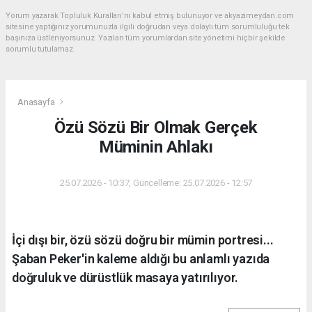
Yorum yazarak Topluluk Kuralları’nı kabul etmiş bulunuyor ve akyazimeydan.com
sitesine yaptığınız yorumunuzla ilgili doğrudan veya dolaylı tüm sorumluluğu tek
başınıza üstleniyorsunuz. Yazılan tüm yorumlardan site yönetimi hiçbir şekilde
sorumlu tutulamaz.
Anasayfa
Özü Sözü Bir Olmak Gerçek
Müminin Ahlakı
25.07.2026 - 10:37, Güncelleme: 25.07.2026 - 12:57
İçi dışı bir, özü sözü doğru bir mümin portresi...
Şaban Peker'in kaleme aldığı bu anlamlı yazıda
doğruluk ve dürüstlük masaya yatırılıyor.