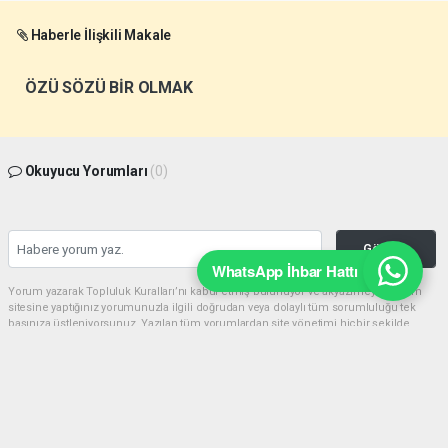
Haberle İlişkili Makale
ÖZÜ SÖZÜ BİR OLMAK
Okuyucu Yorumları
(0)
Gönder
WhatsApp İhbar Hattı
Yorum yazarak Topluluk Kuralları’nı kabul etmiş bulunuyor ve akyazimeydan.com
sitesine yaptığınız yorumunuzla ilgili doğrudan veya dolaylı tüm sorumluluğu tek
başınıza üstleniyorsunuz. Yazılan tüm yorumlardan site yönetimi hiçbir şekilde
sorumlu tutulamaz.