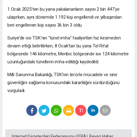
1 Ocak 2025’ten bu yana yakalananların sayısı 2 bin 447’ye
ulaşırken, aynı dönemde 1.192 kişi engellendi ve yılbaşından
beri engellenen kişi sayısı 36 bin 3 oldu.
Suriye’de ise TSK’nın “tünel imha” faaliyetleri hız kesmeden
devam ettiği belirtilirken, 8 Ocak’tan bu yana Tel Rıfat
bölgesinde 146 kilometre, Menbic bölgesinde ise 124 kilometre
uzunluğundaki tünellerin imha edildiği kaydedildi.
Milli Savunma Bakanlığı, TSK’nın terörle mücadele ve sınır
güvenliğini sağlama konusundaki kararlılığını sürdürdüğünü
vurguladı.
İnternet Gazetecileri Federasyonu (İGFA), Beyaz Haber