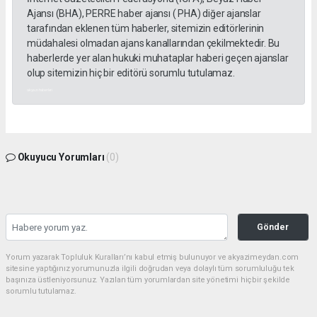
Ajansı (BHA), PERRE haber ajansı ( PHA) diğer ajanslar
tarafından eklenen tüm haberler, sitemizin editörlerinin
müdahalesi olmadan ajans kanallarından çekilmektedir. Bu
haberlerde yer alan hukuki muhataplar haberi geçen ajanslar
olup sitemizin hiç bir editörü sorumlu tutulamaz.
akyazı haberleri
Okuyucu Yorumları
(0)
Gönder
Yorum yazarak Topluluk Kuralları’nı kabul etmiş bulunuyor ve akyazimeydan.com
sitesine yaptığınız yorumunuzla ilgili doğrudan veya dolaylı tüm sorumluluğu tek
başınıza üstleniyorsunuz. Yazılan tüm yorumlardan site yönetimi hiçbir şekilde
sorumlu tutulamaz.