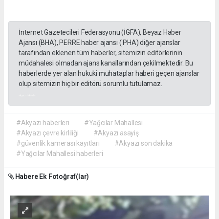
İnternet Gazetecileri Federasyonu (İGFA), Beyaz Haber
Ajansı (BHA), PERRE haber ajansı ( PHA) diğer ajanslar
tarafından eklenen tüm haberler, sitemizin editörlerinin
müdahalesi olmadan ajans kanallarından çekilmektedir. Bu
haberlerde yer alan hukuki muhataplar haberi geçen ajanslar
olup sitemizin hiç bir editörü sorumlu tutulamaz.
akyazı haberleri
#Akyazı haberleri
#Yağcılar Mahallesi
#Akyazı çevre kirliliği
#Akyazı asayiş
#güvenlik kamerası kayıtları
#Akyazı son dakika
#Yağcılar Mahallesi haberleri
Habere Ek Fotoğraf(lar)