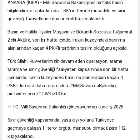
ANKARA (İGFA) - Milli Savunma Bakanlığı’nın haftalık basın
bilgilendirme toplantısında, TSK’nın terörle mücadele ve sınır
güvenliği faaliyetlerine dair önemli bilgiler aktarıldı.
Basın ve Halkla İlişkiler Müşaviri ve Bakanlık Sözcüsü Tuğamiral
Zeki Aktürk, son bir hafta içinde, Irak’ın kuzeyindeki barınma
alanlarından kaçan 4 PKK’lı teröristin teslim olduğunu açıkaldı.
Türk Silahlı Kuvvetlerimizin devam eden operasyon, arama
tarama ve sınır güvenliği faaliyetleri kapsamında son bir hafta
içerisinde; Irak’ın kuzeyindeki barınma alanlarından kaçan 4
PKK’lı terörist daha teslim oldu. #MillîSavunmaBakanlığı
pic.twitter.com/CGWfbZUOkx
— T.C. Millî Savunma Bakanlığı (@tcsavunma) June 5, 2025
Sınır güvenliği kapsamında, yasa dışı yollarla Türkiye’ye
geçmeye çalışan 1’i terör örgütü mensubu olmak üzere 112
kişi yakalandı.