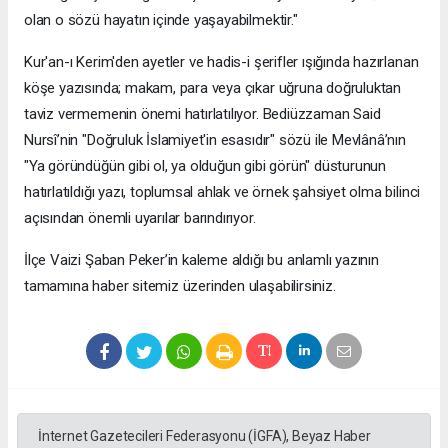
olan o sözü hayatın içinde yaşayabilmektir."
​Kur'an-ı Kerim'den ayetler ve hadis-i şerifler ışığında hazırlanan
köşe yazısında; makam, para veya çıkar uğruna doğruluktan
taviz vermemenin önemi hatırlatılıyor. Bediüzzaman Said
Nursî’nin "Doğruluk İslamiyet'in esasıdır" sözü ile Mevlânâ’nın
"Ya göründüğün gibi ol, ya olduğun gibi görün" düsturunun
hatırlatıldığı yazı, toplumsal ahlak ve örnek şahsiyet olma bilinci
açısından önemli uyarılar barındırıyor.
​İlçe Vaizi Şaban Peker’in kaleme aldığı bu anlamlı yazının
tamamına haber sitemiz üzerinden ulaşabilirsiniz.
İnternet Gazetecileri Federasyonu (İGFA), Beyaz Haber