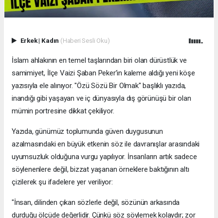
Erkek
|
Kadın
(Haberi Sesli Oku)
İslam ahlakının en temel taşlarından biri olan dürüstlük ve
samimiyet, İlçe Vaizi Şaban Peker’in kaleme aldığı yeni köşe
yazısıyla ele alınıyor. "Özü Sözü Bir Olmak" başlıklı yazıda,
inandığı gibi yaşayan ve iç dünyasıyla dış görünüşü bir olan
mümin portresine dikkat çekiliyor.
​Yazıda, günümüz toplumunda güven duygusunun
azalmasındaki en büyük etkenin söz ile davranışlar arasındaki
uyumsuzluk olduğuna vurgu yapılıyor. İnsanların artık sadece
söylenenlere değil, bizzat yaşanan örneklere baktığının altı
çizilerek şu ifadelere yer veriliyor:
​"İnsan, dilinden çıkan sözlerle değil, sözünün arkasında
durduğu ölçüde değerlidir. Çünkü söz söylemek kolaydır; zor