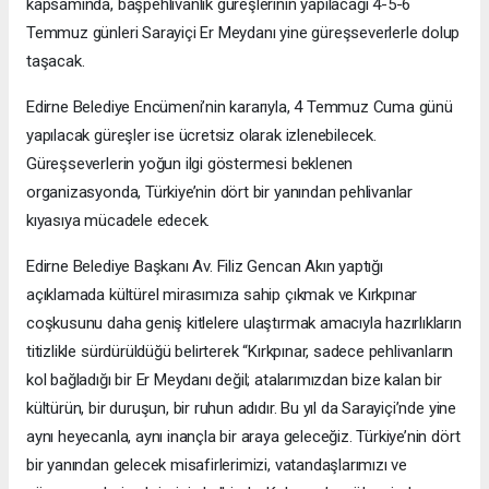
kapsamında, başpehlivanlık güreşlerinin yapılacağı 4-5-6
Temmuz günleri Sarayiçi Er Meydanı yine güreşseverlerle dolup
taşacak.
Edirne Belediye Encümeni’nin kararıyla, 4 Temmuz Cuma günü
yapılacak güreşler ise ücretsiz olarak izlenebilecek.
Güreşseverlerin yoğun ilgi göstermesi beklenen
organizasyonda, Türkiye’nin dört bir yanından pehlivanlar
kıyasıya mücadele edecek.
Edirne Belediye Başkanı Av. Filiz Gencan Akın yaptığı
açıklamada kültürel mirasımıza sahip çıkmak ve Kırkpınar
coşkusunu daha geniş kitlelere ulaştırmak amacıyla hazırlıkların
titizlikle sürdürüldüğü belirterek “Kırkpınar, sadece pehlivanların
kol bağladığı bir Er Meydanı değil; atalarımızdan bize kalan bir
kültürün, bir duruşun, bir ruhun adıdır. Bu yıl da Sarayiçi’nde yine
aynı heyecanla, aynı inançla bir araya geleceğiz. Türkiye’nin dört
bir yanından gelecek misafirlerimizi, vatandaşlarımızı ve