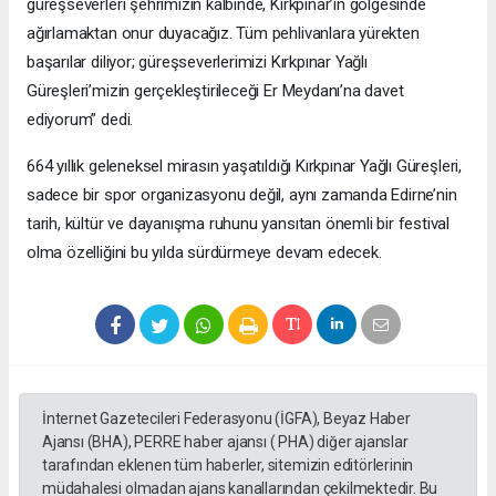
güreşseverleri şehrimizin kalbinde, Kırkpınar’ın gölgesinde
ağırlamaktan onur duyacağız. Tüm pehlivanlara yürekten
başarılar diliyor; güreşseverlerimizi Kırkpınar Yağlı
Güreşleri’mizin gerçekleştirileceği Er Meydanı’na davet
ediyorum” dedi.
664 yıllık geleneksel mirasın yaşatıldığı Kırkpınar Yağlı Güreşleri,
sadece bir spor organizasyonu değil, aynı zamanda Edirne’nin
tarih, kültür ve dayanışma ruhunu yansıtan önemli bir festival
olma özelliğini bu yılda sürdürmeye devam edecek.
İnternet Gazetecileri Federasyonu (İGFA), Beyaz Haber
Ajansı (BHA), PERRE haber ajansı ( PHA) diğer ajanslar
tarafından eklenen tüm haberler, sitemizin editörlerinin
müdahalesi olmadan ajans kanallarından çekilmektedir. Bu