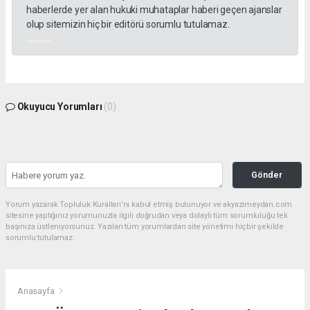
haberlerde yer alan hukuki muhataplar haberi geçen ajanslar
olup sitemizin hiç bir editörü sorumlu tutulamaz.
akyazı haberleri
Okuyucu Yorumları
(0)
Gönder
Yorum yazarak Topluluk Kuralları’nı kabul etmiş bulunuyor ve akyazimeydan.com
sitesine yaptığınız yorumunuzla ilgili doğrudan veya dolaylı tüm sorumluluğu tek
başınıza üstleniyorsunuz. Yazılan tüm yorumlardan site yönetimi hiçbir şekilde
sorumlu tutulamaz.
Anasayfa