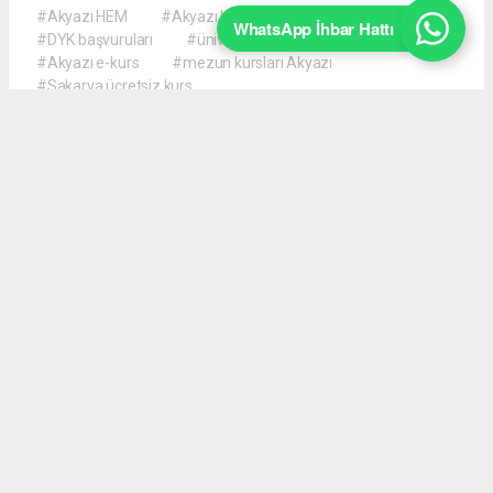
#Akyazı HEM
#Akyazı Halk Eğitimi Merkezi
WhatsApp İhbar Hattı
#DYK başvuruları
#üniversite hazırlık kursu
#Akyazı e-kurs
#mezun kursları Akyazı
#Sakarya ücretsiz kurs
Okuyucu Yorumları
(0)
Gönder
Yorum yazarak Topluluk Kuralları’nı kabul etmiş bulunuyor ve akyazimeydan.com
sitesine yaptığınız yorumunuzla ilgili doğrudan veya dolaylı tüm sorumluluğu tek
başınıza üstleniyorsunuz. Yazılan tüm yorumlardan site yönetimi hiçbir şekilde
sorumlu tutulamaz.
haber paketi
haber scripti
haber yazılımı