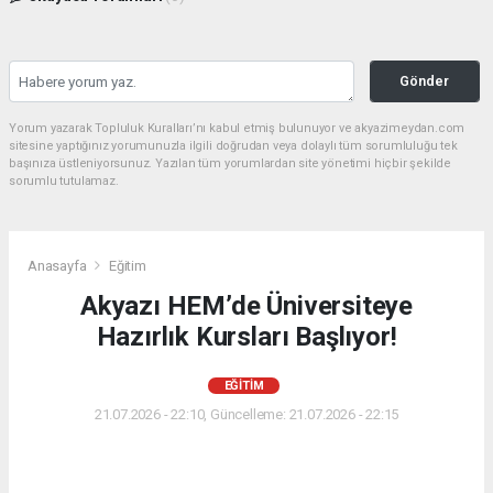
Gönder
Yorum yazarak Topluluk Kuralları’nı kabul etmiş bulunuyor ve akyazimeydan.com
sitesine yaptığınız yorumunuzla ilgili doğrudan veya dolaylı tüm sorumluluğu tek
başınıza üstleniyorsunuz. Yazılan tüm yorumlardan site yönetimi hiçbir şekilde
sorumlu tutulamaz.
Anasayfa
Eğitim
Akyazı HEM’de Üniversiteye
Hazırlık Kursları Başlıyor!
EĞITIM
21.07.2026 - 22:10, Güncelleme: 21.07.2026 - 22:15