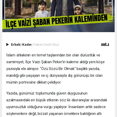
Erkek
|
Kadın
(Haberi Sesli Oku)
İslam ahlakının en temel taşlarından biri olan dürüstlük ve
samimiyet, İlçe Vaizi Şaban Peker’in kaleme aldığı yeni köşe
yazısıyla ele alınıyor. "Özü Sözü Bir Olmak" başlıklı yazıda,
inandığı gibi yaşayan ve iç dünyasıyla dış görünüşü bir olan
mümin portresine dikkat çekiliyor.
​Yazıda, günümüz toplumunda güven duygusunun
azalmasındaki en büyük etkenin söz ile davranışlar arasındaki
uyumsuzluk olduğuna vurgu yapılıyor. İnsanların artık sadece
söylenenlere değil, bizzat yaşanan örneklere baktığının altı