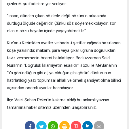
çizilerek şu ifadelere yer veriliyor:
​"İnsan, dilinden çıkan sözlerle değil, sözünün arkasında
durduğu ölçüde değerlidir. Çünkü söz söylemek kolaydır; zor
olan o sözü hayatın içinde yaşayabilmektir."
​Kur'an-ı Kerim'den ayetler ve hadis-i şerifler ışığında hazırlanan
köşe yazısında; makam, para veya çıkar uğruna doğruluktan
taviz vermemenin önemi hatırlatılıyor. Bediüzzaman Said
Nursî’nin "Doğruluk İslamiyet'in esasıdır" sözü ile Mevlânâ’nın
"Ya göründüğün gibi ol, ya olduğun gibi görün" düsturunun
hatırlatıldığı yazı, toplumsal ahlak ve örnek şahsiyet olma bilinci
açısından önemli uyarılar barındırıyor.
​İlçe Vaizi Şaban Peker’in kaleme aldığı bu anlamlı yazının
tamamına haber sitemiz üzerinden ulaşabilirsiniz.