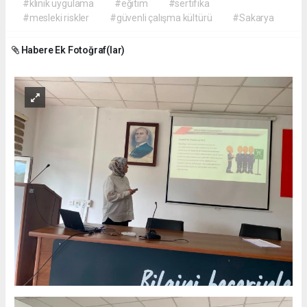
#klinik uygulama
#eğitim
#sertifika
#mesleki riskler
#güvenli çalışma kültürü
#Sakarya
Habere Ek Fotoğraf(lar)