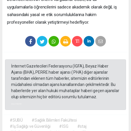
uygulamalarla öğrencilerini sadece akademik olarak değil, iş
sahasındaki yasal ve etik sorumluluklarına hakim
profesyoneller olarak yetiştirmeyi hedefliyor.
İnternet Gazetecileri Federasyonu (İGFA), Beyaz Haber
Ajansı (BHA), PERRE haber ajansı ( PHA) diğer ajanslar
tarafından eklenen tüm haberler, sitemizin editörlerinin
müdahalesi olmadan ajans kanallarından çekilmektedir. Bu
haberlerde yer alan hukuki muhataplar haberi geçen ajanslar
olup sitemizin hiç bir editörü sorumlu tutulamaz.
akyazı haberleri
#SUBÜ
#Sağlık Bilimleri Fakültesi
#İş Sağlığı ve Güvenliği
#İSG
#staj