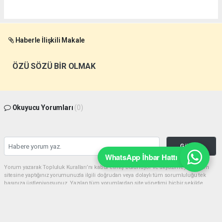
Haberle İlişkili Makale
ÖZÜ SÖZÜ BİR OLMAK
Okuyucu Yorumları
(0)
Gönder
WhatsApp İhbar Hattı
Yorum yazarak Topluluk Kuralları’nı kabul etmiş bulunuyor ve akyazimeydan.com
sitesine yaptığınız yorumunuzla ilgili doğrudan veya dolaylı tüm sorumluluğu tek
başınıza üstleniyorsunuz. Yazılan tüm yorumlardan site yönetimi hiçbir şekilde
sorumlu tutulamaz.