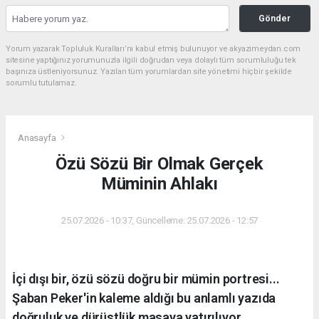
Gönder
Yorum yazarak Topluluk Kuralları’nı kabul etmiş bulunuyor ve akyazimeydan.com
sitesine yaptığınız yorumunuzla ilgili doğrudan veya dolaylı tüm sorumluluğu tek
başınıza üstleniyorsunuz. Yazılan tüm yorumlardan site yönetimi hiçbir şekilde
sorumlu tutulamaz.
Anasayfa
Özü Sözü Bir Olmak Gerçek
Müminin Ahlakı
25.07.2026 - 10:37, Güncelleme: 25.07.2026 - 12:57
İçi dışı bir, özü sözü doğru bir mümin portresi...
Şaban Peker'in kaleme aldığı bu anlamlı yazıda
doğruluk ve dürüstlük masaya yatırılıyor.