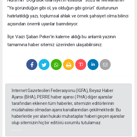
Nursî’nin "Doğruluk İslamiyet'in esasıdır" sözü ile Mevlânâ’nın
"Ya göründüğün gibi ol, ya olduğun gibi görün" düsturunun
hatırlatıldığı yazı, toplumsal ahlak ve örnek şahsiyet olma bilinci
açısından önemli uyarılar barındırıyor.
​İlçe Vaizi Şaban Peker’in kaleme aldığı bu anlamlı yazının
tamamına haber sitemiz üzerinden ulaşabilirsiniz.
İnternet Gazetecileri Federasyonu (İGFA), Beyaz Haber
Ajansı (BHA), PERRE haber ajansı ( PHA) diğer ajanslar
tarafından eklenen tüm haberler, sitemizin editörlerinin
müdahalesi olmadan ajans kanallarından çekilmektedir. Bu
haberlerde yer alan hukuki muhataplar haberi geçen ajanslar
olup sitemizin hiç bir editörü sorumlu tutulamaz.
akyazı haberleri