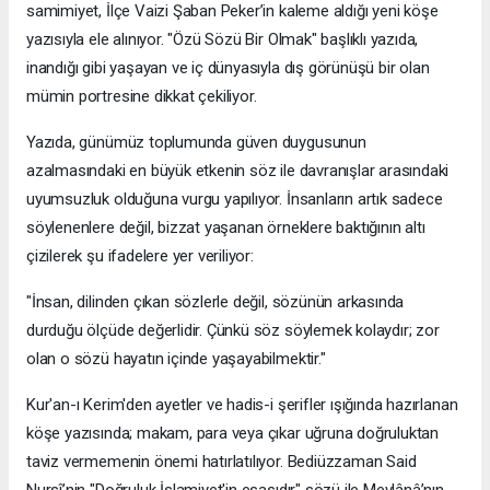
samimiyet, İlçe Vaizi Şaban Peker’in kaleme aldığı yeni köşe
yazısıyla ele alınıyor. "Özü Sözü Bir Olmak" başlıklı yazıda,
inandığı gibi yaşayan ve iç dünyasıyla dış görünüşü bir olan
mümin portresine dikkat çekiliyor.
​Yazıda, günümüz toplumunda güven duygusunun
azalmasındaki en büyük etkenin söz ile davranışlar arasındaki
uyumsuzluk olduğuna vurgu yapılıyor. İnsanların artık sadece
söylenenlere değil, bizzat yaşanan örneklere baktığının altı
çizilerek şu ifadelere yer veriliyor:
​"İnsan, dilinden çıkan sözlerle değil, sözünün arkasında
durduğu ölçüde değerlidir. Çünkü söz söylemek kolaydır; zor
olan o sözü hayatın içinde yaşayabilmektir."
​Kur'an-ı Kerim'den ayetler ve hadis-i şerifler ışığında hazırlanan
köşe yazısında; makam, para veya çıkar uğruna doğruluktan
taviz vermemenin önemi hatırlatılıyor. Bediüzzaman Said