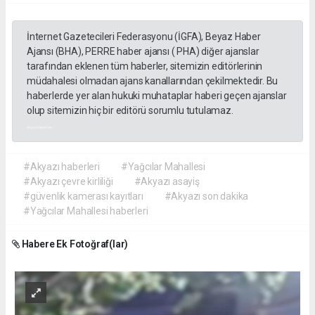
İnternet Gazetecileri Federasyonu (İGFA), Beyaz Haber
Ajansı (BHA), PERRE haber ajansı ( PHA) diğer ajanslar
tarafından eklenen tüm haberler, sitemizin editörlerinin
müdahalesi olmadan ajans kanallarından çekilmektedir. Bu
haberlerde yer alan hukuki muhataplar haberi geçen ajanslar
olup sitemizin hiç bir editörü sorumlu tutulamaz.
akyazı haberleri
#Akyazı haberleri
#Yağcılar Mahallesi
#Akyazı çevre kirliliği
#Akyazı asayiş
#güvenlik kamerası kayıtları
#Akyazı son dakika
#Yağcılar Mahallesi haberleri
Habere Ek Fotoğraf(lar)