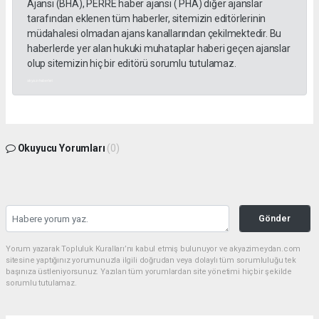
Ajansı (BHA), PERRE haber ajansı ( PHA) diğer ajanslar
tarafından eklenen tüm haberler, sitemizin editörlerinin
müdahalesi olmadan ajans kanallarından çekilmektedir. Bu
haberlerde yer alan hukuki muhataplar haberi geçen ajanslar
olup sitemizin hiç bir editörü sorumlu tutulamaz.
akyazı haberleri
Okuyucu Yorumları
(0)
Gönder
Yorum yazarak Topluluk Kuralları’nı kabul etmiş bulunuyor ve akyazimeydan.com
sitesine yaptığınız yorumunuzla ilgili doğrudan veya dolaylı tüm sorumluluğu tek
başınıza üstleniyorsunuz. Yazılan tüm yorumlardan site yönetimi hiçbir şekilde
sorumlu tutulamaz.