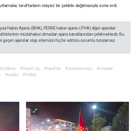
amalar, taraftarların olaysız bir şekilde dağılmasıyla sona erdi.
eyaz Haber Ajansı (BHA), PERRE haber ajansı ( PHA) diğer ajanslar
editörlerinin müdahalesi olmadan ajans kanallarından çekilmektedir. Bu
 geçen ajanslar olup sitemizin hiç bir editörü sorumlu tutulamaz.
#kutlama
#Süper Lig
#taraftar
#araç konvoyu
#meşale
a
#coşku
#futbol