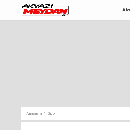
Aky
Anasayfa
Spor