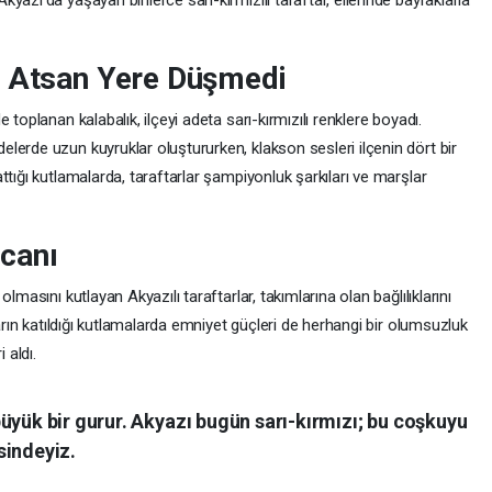
azı’da yaşayan binlerce sarı-kırmızılı taraftar, ellerinde bayraklarla
e Atsan Yere Düşmedi
toplanan kalabalık, ilçeyi adeta sarı-kırmızılı renklere boyadı.
lerde uzun kuyruklar oluştururken, klakson sesleri ilçenin dört bir
ttığı kutlamalarda, taraftarlar şampiyonluk şarkıları ve marşlar
canı
lmasını kutlayan Akyazılı taraftarlar, takımlarına olan bağlılıklarını
tarın katıldığı kutlamalarda emniyet güçleri de herhangi bir olumsuzluk
 aldı.
üyük bir gurur. Akyazı bugün sarı-kırmızı; bu coşkuyu
sindeyiz.