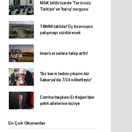
MGK bildirisinde 'Terörsüz
Türkiye' ve 'barış' vurgusu
TBMM tatilde! Üç komisyon
çalışmayı sürdürecek
İmarlı arsalara talep arttı!
'Siz karın tadını çıkarın biz
Sakarya'da 7/24 nöbetteyiz'
Cumhurbaşkanı Erdoğan'dan
şehit ailelerine taziye
En Çok Okunanlar