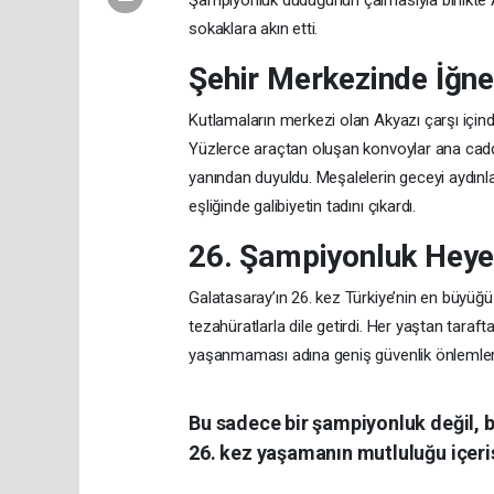
Şampiyonluk düdüğünün çalmasıyla birlikte Aky
sokaklara akın etti.
Şehir Merkezinde İğn
Kutlamaların merkezi olan Akyazı çarşı içinde 
Yüzlerce araçtan oluşan konvoylar ana cadde
yanından duyuldu. Meşalelerin geceyi aydınla
eşliğinde galibiyetin tadını çıkardı.
26. Şampiyonluk Heye
Galatasaray’ın 26. kez Türkiye’nin en büyüğü o
tezahüratlarla dile getirdi. Her yaştan taraf
yaşanmaması adına geniş güvenlik önlemleri
Bu sadece bir şampiyonluk değil, b
26. kez yaşamanın mutluluğu içeri