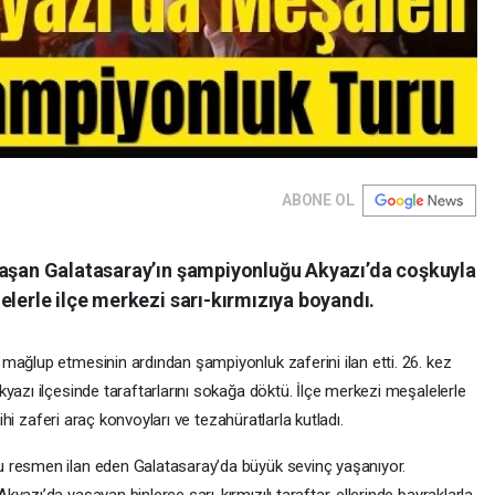
ABONE OL
laşan Galatasaray’ın şampiyonluğu Akyazı’da coşkuyla
elerle ilçe merkezi sarı-kırmızıya boyandı.
mağlup etmesinin ardından şampiyonluk zaferini ilan etti. 26. kez
yazı ilçesinde taraftarlarını sokağa döktü. İlçe merkezi meşalelerle
rihi zaferi araç konvoyları ve tezahüratlarla kutladı.
 resmen ilan eden Galatasaray’da büyük sevinç yaşanıyor.