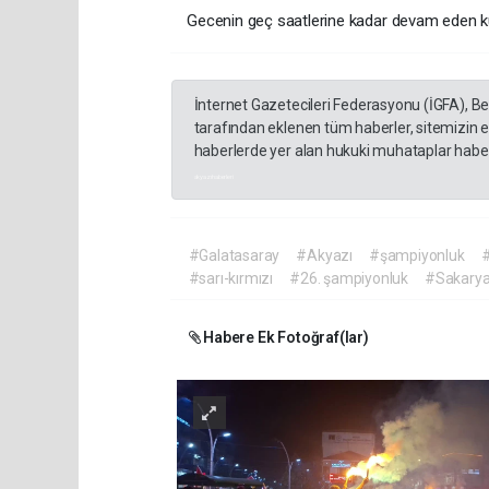
Gecenin geç saatlerine kadar devam eden kutl
İnternet Gazetecileri Federasyonu (İGFA), B
tarafından eklenen tüm haberler, sitemizin 
haberlerde yer alan hukuki muhataplar haberi
akyazı haberleri
#Galatasaray
#Akyazı
#şampiyonluk
#sarı-kırmızı
#26. şampiyonluk
#Sakary
Habere Ek Fotoğraf(lar)