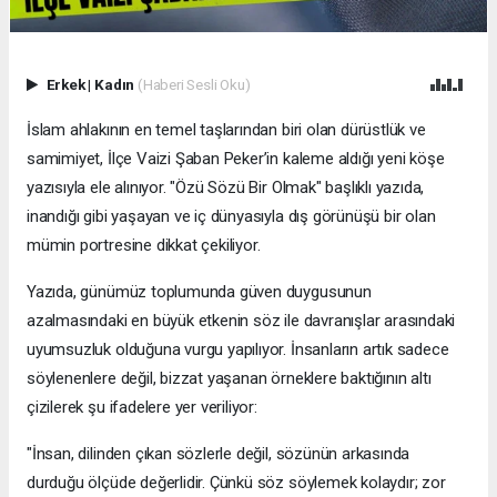
Erkek
|
Kadın
(Haberi Sesli Oku)
İslam ahlakının en temel taşlarından biri olan dürüstlük ve
samimiyet, İlçe Vaizi Şaban Peker’in kaleme aldığı yeni köşe
yazısıyla ele alınıyor. "Özü Sözü Bir Olmak" başlıklı yazıda,
inandığı gibi yaşayan ve iç dünyasıyla dış görünüşü bir olan
mümin portresine dikkat çekiliyor.
​Yazıda, günümüz toplumunda güven duygusunun
azalmasındaki en büyük etkenin söz ile davranışlar arasındaki
uyumsuzluk olduğuna vurgu yapılıyor. İnsanların artık sadece
söylenenlere değil, bizzat yaşanan örneklere baktığının altı
çizilerek şu ifadelere yer veriliyor:
​"İnsan, dilinden çıkan sözlerle değil, sözünün arkasında
durduğu ölçüde değerlidir. Çünkü söz söylemek kolaydır; zor