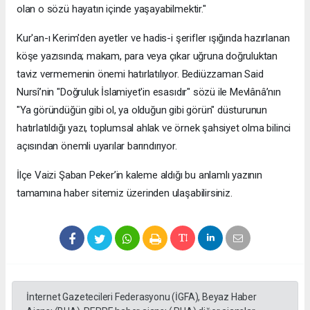
olan o sözü hayatın içinde yaşayabilmektir."
​Kur'an-ı Kerim'den ayetler ve hadis-i şerifler ışığında hazırlanan
köşe yazısında; makam, para veya çıkar uğruna doğruluktan
taviz vermemenin önemi hatırlatılıyor. Bediüzzaman Said
Nursî’nin "Doğruluk İslamiyet'in esasıdır" sözü ile Mevlânâ’nın
"Ya göründüğün gibi ol, ya olduğun gibi görün" düsturunun
hatırlatıldığı yazı, toplumsal ahlak ve örnek şahsiyet olma bilinci
açısından önemli uyarılar barındırıyor.
​İlçe Vaizi Şaban Peker’in kaleme aldığı bu anlamlı yazının
tamamına haber sitemiz üzerinden ulaşabilirsiniz.
İnternet Gazetecileri Federasyonu (İGFA), Beyaz Haber