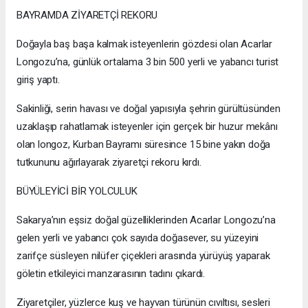
BAYRAMDA ZİYARETÇİ REKORU
Doğayla baş başa kalmak isteyenlerin gözdesi olan Acarlar
Longozu’na, günlük ortalama 3 bin 500 yerli ve yabancı turist
giriş yaptı.
Sakinliği, serin havası ve doğal yapısıyla şehrin gürültüsünden
uzaklaşıp rahatlamak isteyenler için gerçek bir huzur mekânı
olan longoz, Kurban Bayramı süresince 15 bine yakın doğa
tutkununu ağırlayarak ziyaretçi rekoru kırdı.
BÜYÜLEYİCİ BİR YOLCULUK
Sakarya’nın eşsiz doğal güzelliklerinden Acarlar Longozu’na
gelen yerli ve yabancı çok sayıda doğasever, su yüzeyini
zarifçe süsleyen nilüfer çiçekleri arasında yürüyüş yaparak
göletin etkileyici manzarasının tadını çıkardı.
Ziyaretçiler, yüzlerce kuş ve hayvan türünün cıvıltısı, sesleri