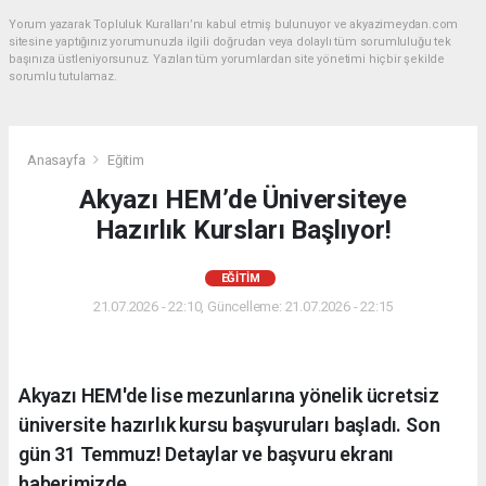
Yorum yazarak Topluluk Kuralları’nı kabul etmiş bulunuyor ve akyazimeydan.com
sitesine yaptığınız yorumunuzla ilgili doğrudan veya dolaylı tüm sorumluluğu tek
başınıza üstleniyorsunuz. Yazılan tüm yorumlardan site yönetimi hiçbir şekilde
sorumlu tutulamaz.
Anasayfa
Eğitim
Akyazı HEM’de Üniversiteye
Hazırlık Kursları Başlıyor!
EĞITIM
21.07.2026 - 22:10, Güncelleme: 21.07.2026 - 22:15
Akyazı HEM'de lise mezunlarına yönelik ücretsiz
üniversite hazırlık kursu başvuruları başladı. Son
gün 31 Temmuz! Detaylar ve başvuru ekranı
haberimizde.