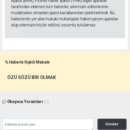
Ajansı (BHA), PERRE haber ajansı ( PHA) diğer ajanslar
tarafından eklenen tüm haberler, sitemizin editörlerinin
müdahalesi olmadan ajans kanallarından çekilmektedir. Bu
haberlerde yer alan hukuki muhataplar haberi geçen ajanslar
olup sitemizin hiç bir editörü sorumlu tutulamaz.
akyazı haberleri
Haberle İlişkili Makale
ÖZÜ SÖZÜ BİR OLMAK
Okuyucu Yorumları
(0)
Gönder