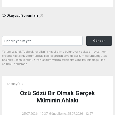
Okuyucu Yorumları
(0)
Gönder
Yorum yazarak Topluluk Kuralları’nı kabul etmiş bulunuyor ve akyazimeydan.com
sitesine yaptığınız yorumunuzla ilgili doğrudan veya dolaylı tüm sorumluluğu tek
başınıza üstleniyorsunuz. Yazılan tüm yorumlardan site yönetimi hiçbir şekilde
sorumlu tutulamaz.
Anasayfa
Özü Sözü Bir Olmak Gerçek
Müminin Ahlakı
25.07.2026 - 10:37, Güncelleme: 25.07.2026 - 12:57