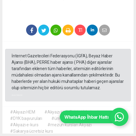
İnternet Gazetecileri Federasyonu (İGFA), Beyaz Haber
Ajansı (BHA), PERRE haber ajansı ( PHA) diğer ajanslar
tarafından eklenen tüm haberler, sitemizin editörlerinin
müdahalesi olmadan ajans kanallarından çekilmektedir. Bu
haberlerde yer alan hukuki muhataplar haberi geçen ajanslar
olup sitemizin hiç bir editörü sorumlu tutulamaz.
akyazı haberleri
#Akyazı HEM
#Akyazı Halk Eğitimi Merkezi
WhatsApp İhbar Hattı
#DYK başvuruları
#üniversite hazırlık kursu
#Akyazı e-kurs
#mezun kursları Akyazı
#Sakarya ücretsiz kurs