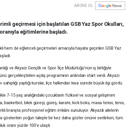
ABONE OL
erimli geçirmesi için başlatılan GSB Yaz Spor Okulları,
oranıyla eğitimlerine başladı.
lıklı hem de eğlenceli geçirmeleri amacıyla hayata geçirilen GSB Yaz
aşladı.
ığı ve Akyazı Gençlik ve Spor İlçe Müdürlüğü’nün iş birliğiyle
 gerçekleştirilen açılış programının ardından start verdi. Akyazı
hipliği yaptığı kurslar, ilçe halkından kısa sürede büyük ilgi gördü.
ikle 7-15 yaş aralığındaki çocukların fiziksel ve sosyal gelişimini
asketbol, bilek güreşi, güreş, karate, kick boks, masa tenisi, tenis,
lı branşta profesyonel eğitim imkânı sunuluyor. Akyazılı ailelerin
ra gösterilen yoğun taleple bir kez daha gözler önüne serilirken, tüm
luk oranı yüzde 100'e ulaştı.