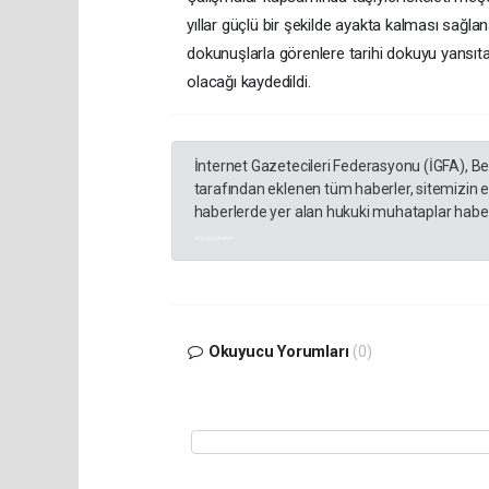
yıllar güçlü bir şekilde ayakta kalması sağla
dokunuşlarla görenlere tarihi dokuyu yansı
olacağı kaydedildi.
İnternet Gazetecileri Federasyonu (İGFA), B
tarafından eklenen tüm haberler, sitemizin 
haberlerde yer alan hukuki muhataplar haberi
akyazı haberleri
Okuyucu Yorumları
(0)