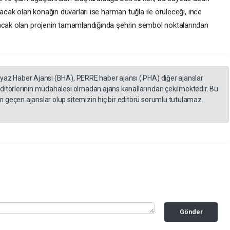
nacak olan konağın duvarları ise harman tuğla ile örüleceği, ince
tacak olan projenin tamamlandığında şehrin sembol noktalarından
eyaz Haber Ajansı (BHA), PERRE haber ajansı ( PHA) diğer ajanslar
editörlerinin müdahalesi olmadan ajans kanallarından çekilmektedir. Bu
 geçen ajanslar olup sitemizin hiç bir editörü sorumlu tutulamaz.
Gönder