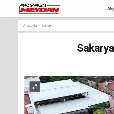
Aky
Anasayfa
Sakarya
Sakarya’