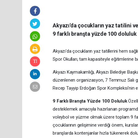
Akyazı'da çocukların yaz tatilini v
9 farklı branşta yüzde 100 doluluk 
Akyazı'da çocukların yaz tatillerini hem sağ
Spor Okulları, tam kapasiteyle eğitimlerine b
Akyazı Kaymakamlığı, Akyazı Belediye Başkanl
düzenlenen organizasyon, 7 Temmuz Salı günü
Recep Tayyip Erdoğan Spor Kompleksi'nin ev sa
9 Farklı Branşta Yüzde 100 Doluluk
Özell
desteklemek amacıyla hazırlanan programda; b
voleybol ve yüzme olmak üzere toplam 9 fark
çocuklarının gelişimine verdiği önem, kursla
branşlarda kontenjanlar hızla tükenerek dolu