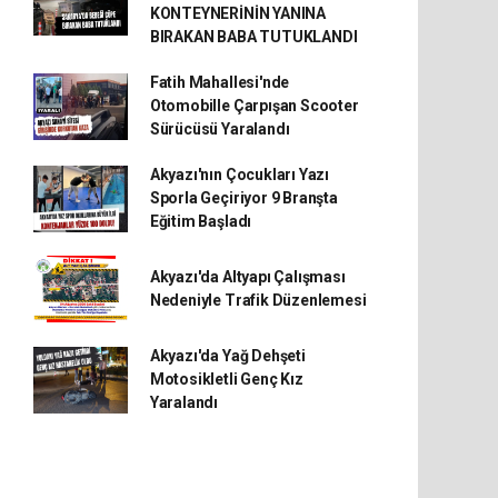
KONTEYNERİNİN YANINA
BIRAKAN BABA TUTUKLANDI
Fatih Mahallesi'nde
Otomobille Çarpışan Scooter
Sürücüsü Yaralandı
Akyazı'nın Çocukları Yazı
Sporla Geçiriyor 9 Branşta
Eğitim Başladı
Akyazı'da Altyapı Çalışması
Nedeniyle Trafik Düzenlemesi
Akyazı'da Yağ Dehşeti
Motosikletli Genç Kız
Yaralandı