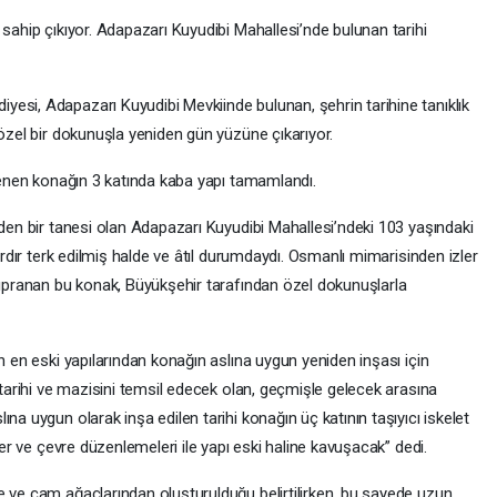
 sahip çıkıyor. Adapazarı Kuyudibi Mahallesi’nde bulunan tarihi
esi, Adapazarı Kuyudibi Mevkiinde bulunan, şehrin tarihine tanıklık
 özel bir dokunuşla yeniden gün yüzüne çıkarıyor.
ilenen konağın 3 katında kaba yapı tamamlandı.
nden bir tanesi olan Adapazarı Kuyudibi Mahallesi’ndeki 103 yaşındaki
lardır terk edilmiş halde ve âtıl durumdaydı. Osmanlı mimarisinden izler
 yıpranan bu konak, Büyükşehir tarafından özel dokunuşlarla
n en eski yapılarından konağın aslına uygun yeniden inşası için
n tarihi ve mazisini temsil edecek olan, geçmişle gelecek arasına
na uygun olarak inşa edilen tarihi konağın üç katının taşıyıcı iskelet
ler ve çevre düzenlemeleri ile yapı eski haline kavuşacak” dedi.
e ve çam ağaçlarından oluşturulduğu belirtilirken, bu sayede uzun