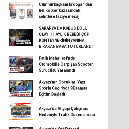
Cumhurbaşkanı Erdoğan’dan
helikopter kazasındaki
şehitlere taziye mesajı
SAKARYA’DA KABUS DOLU
OLAY: 11 AYLIK BEBEĞİ ÇÖP
KONTEYNERİNİN YANINA
BIRAKAN BABA TUTUKLANDI
Fatih Mahallesi'nde
Otomobille Çarpışan Scooter
Sürücüsü Yaralandı
Akyazı'nın Çocukları Yazı
Sporla Geçiriyor 9 Branşta
Eğitim Başladı
Akyazı'da Altyapı Çalışması
Nedeniyle Trafik Düzenlemesi