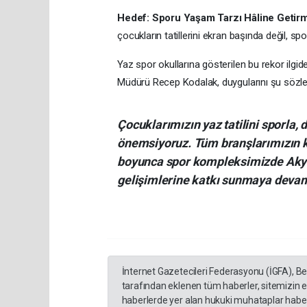
Hedef: Sporu Yaşam Tarzı Hâline Getir
çocukların tatillerini ekran başında değil, spo
Yaz spor okullarına gösterilen bu rekor ilgid
Müdürü Recep Kodalak, duygularını şu sözlerl
Çocuklarımızın yaz tatilini sporla, d
önemsiyoruz. Tüm branşlarımızın kı
boyunca spor kompleksimizde Akyazı
gelişimlerine katkı sunmaya deva
İnternet Gazetecileri Federasyonu (İGFA), B
tarafından eklenen tüm haberler, sitemizin 
haberlerde yer alan hukuki muhataplar haberi