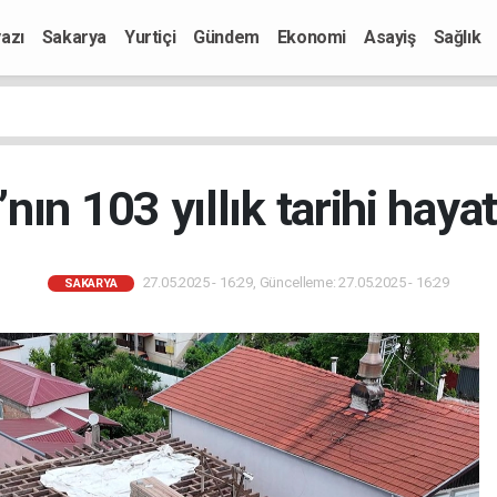
azı
Sakarya
Yurtiçi
Gündem
Ekonomi
Asayiş
Sağlık
nın 103 yıllık tarihi haya
27.05.2025 - 16:29, Güncelleme: 27.05.2025 - 16:29
SAKARYA