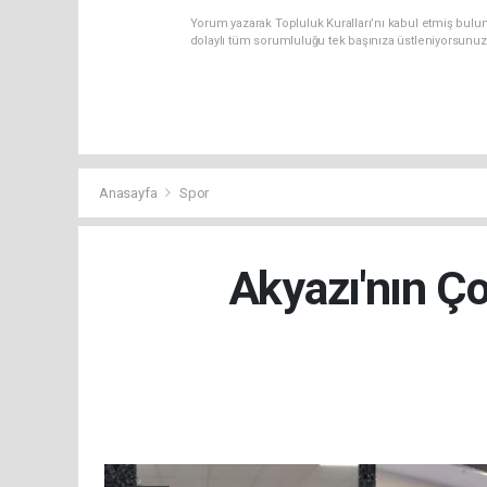
Yorum yazarak Topluluk Kuralları’nı kabul etmiş bulu
dolaylı tüm sorumluluğu tek başınıza üstleniyorsunuz
Anasayfa
Spor
Akyazı'nın Ço