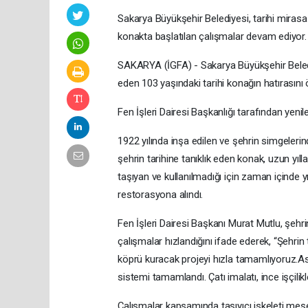
Sakarya Büyükşehir Belediyesi, tarihi mirasa
konakta başlatılan çalışmalar devam ediyor.
SAKARYA (İGFA) - Sakarya Büyükşehir Belediy
eden 103 yaşındaki tarihi konağın hatırasını
Fen İşleri Dairesi Başkanlığı tarafından yen
1922 yılında inşa edilen ve şehrin simgeleri
şehrin tarihine tanıklık eden konak, uzun yıl
taşıyan ve kullanılmadığı için zaman içinde
restorasyona alındı.
Fen İşleri Dairesi Başkanı Murat Mutlu, şehri
çalışmalar hızlandığını ifade ederek, “Şehri
köprü kuracak projeyi hızla tamamlıyoruz.Aslı
sistemi tamamlandı. Çatı imalatı, ince işçilik
Çalışmalar kapsamında taşıyıcı iskeleti meş