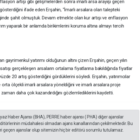
syon artışı gibi gelişmelerden sonra imarlı arsa arayışı geçen
sterdiğini ifade eden Erşahin, "İmarlı arsalara olan talepteki
reğinde şahit olmuştuk. Devam etmekte olan kur artışı ve enflasyon
ırım yaparak bir anlamda birikimlerini koruma altına almayı tercih
yan gayrimenkul yatırımı olduğunun altını çizen Erşahin, geçen yılın
ışı gerçekleşen arsaların ortalama fiyatlarına bakıldığında fiyatlar
yüzde 20 artış gösterdiğini gördüklerini söyledi. Erşahin, yatırımcılar
 orta ölçekli imarlı arsalara yöneldiğini ve imarlı arsalara proje
her zaman daha çok kazandırdığını gözlemlediklerini kaydetti.
eyaz Haber Ajansı (BHA), PERRE haber ajansı ( PHA) diğer ajanslar
editörlerinin müdahalesi olmadan ajans kanallarından çekilmektedir. Bu
 geçen ajanslar olup sitemizin hiç bir editörü sorumlu tutulamaz.