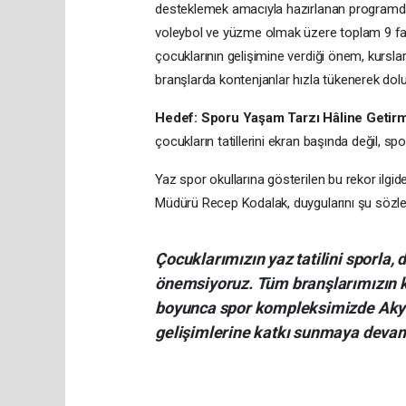
desteklemek amacıyla hazırlanan programda; b
voleybol ve yüzme olmak üzere toplam 9 fark
çocuklarının gelişimine verdiği önem, kursla
branşlarda kontenjanlar hızla tükenerek dolu
Hedef: Sporu Yaşam Tarzı Hâline Getir
çocukların tatillerini ekran başında değil, spo
Yaz spor okullarına gösterilen bu rekor ilgid
Müdürü Recep Kodalak, duygularını şu sözlerl
Çocuklarımızın yaz tatilini sporla, d
önemsiyoruz. Tüm branşlarımızın kı
boyunca spor kompleksimizde Akyazı
gelişimlerine katkı sunmaya deva