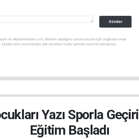
Gönder
nuyor ve akyazimeydan.com sitesine yaptığınız yorumunuzla ilgili doğrudan veya
. Yazılan tüm yorumlardan site yönetimi hiçbir şekilde sorumlu tutulamaz.
cukları Yazı Sporla Geçir
Eğitim Başladı