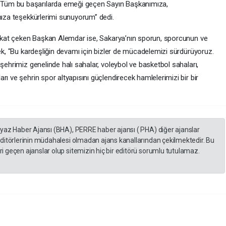
Tüm bu başarılarda emeği geçen Sayın Başkanımıza,
mıza teşekkürlerimi sunuyorum” dedi.
dikkat çeken Başkan Alemdar ise, Sakarya’nın sporun, sporcunun ve
rek, "Bu kardeşliğin devamı için bizler de mücadelemizi sürdürüyoruz.
şehrimiz genelinde halı sahalar, voleybol ve basketbol sahaları,
ı ve şehrin spor altyapısını güçlendirecek hamlelerimizi bir bir
eyaz Haber Ajansı (BHA), PERRE haber ajansı ( PHA) diğer ajanslar
editörlerinin müdahalesi olmadan ajans kanallarından çekilmektedir. Bu
 geçen ajanslar olup sitemizin hiç bir editörü sorumlu tutulamaz.