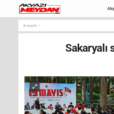
Aky
Anasayfa
Sakaryalı 