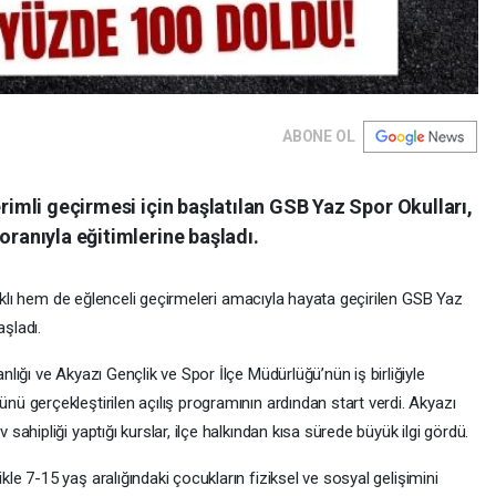
ABONE OL
erimli geçirmesi için başlatılan GSB Yaz Spor Okulları,
oranıyla eğitimlerine başladı.
lıklı hem de eğlenceli geçirmeleri amacıyla hayata geçirilen GSB Yaz
aşladı.
ığı ve Akyazı Gençlik ve Spor İlçe Müdürlüğü’nün iş birliğiyle
 gerçekleştirilen açılış programının ardından start verdi. Akyazı
hipliği yaptığı kurslar, ilçe halkından kısa sürede büyük ilgi gördü.
ikle 7-15 yaş aralığındaki çocukların fiziksel ve sosyal gelişimini