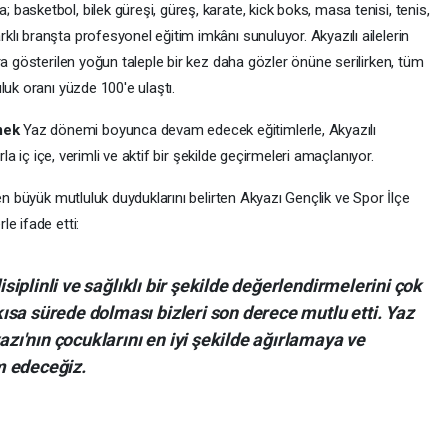
asketbol, bilek güreşi, güreş, karate, kick boks, masa tenisi, tenis,
lı branşta profesyonel eğitim imkânı sunuluyor. Akyazılı ailelerin
ra gösterilen yoğun taleple bir kez daha gözler önüne serilirken, tüm
luk oranı yüzde 100'e ulaştı.
mek
Yaz dönemi boyunca devam edecek eğitimlerle, Akyazılı
rla iç içe, verimli ve aktif bir şekilde geçirmeleri amaçlanıyor.
en büyük mutluluk duyduklarını belirten Akyazı Gençlik ve Spor İlçe
e ifade etti:
isiplinli ve sağlıklı bir şekilde değerlendirmelerini çok
sa sürede dolması bizleri son derece mutlu etti. Yaz
'nın çocuklarını en iyi şekilde ağırlamaya ve
m edeceğiz.