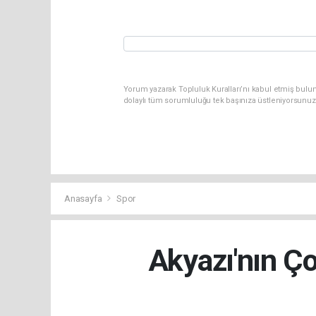
Yorum yazarak Topluluk Kuralları’nı kabul etmiş bulu
dolaylı tüm sorumluluğu tek başınıza üstleniyorsunuz
Anasayfa
Spor
Akyazı'nın Ço