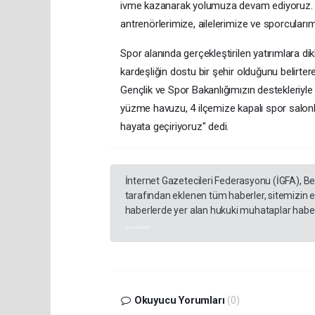
ivme kazanarak yolumuza devam ediyoruz. 
antrenörlerimize, ailelerimize ve sporcuları
Spor alanında gerçekleştirilen yatırımlara 
kardeşliğin dostu bir şehir olduğunu belirte
Gençlik ve Spor Bakanlığımızın destekleriyle 
yüzme havuzu, 4 ilçemize kapalı spor salonlar
hayata geçiriyoruz" dedi.
İnternet Gazetecileri Federasyonu (İGFA), B
tarafından eklenen tüm haberler, sitemizin 
haberlerde yer alan hukuki muhataplar haberi
akyazı haberleri
Okuyucu Yorumları
(0)