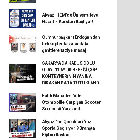
Akyazı HEM’de Üniversiteye
Hazırlık Kursları Başlıyor!
Cumhurbaşkanı Erdoğan’dan
helikopter kazasındaki
şehitlere taziye mesajı
SAKARYA’DA KABUS DOLU
OLAY: 11 AYLIK BEBEĞİ ÇÖP
KONTEYNERİNİN YANINA
BIRAKAN BABA TUTUKLANDI
Fatih Mahallesi'nde
Otomobille Çarpışan Scooter
Sürücüsü Yaralandı
Akyazı'nın Çocukları Yazı
Sporla Geçiriyor 9 Branşta
Eğitim Başladı