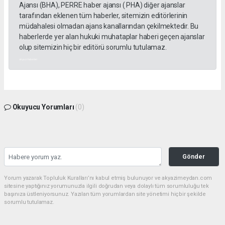
Ajansı (BHA), PERRE haber ajansı ( PHA) diğer ajanslar
tarafından eklenen tüm haberler, sitemizin editörlerinin
müdahalesi olmadan ajans kanallarından çekilmektedir. Bu
haberlerde yer alan hukuki muhataplar haberi geçen ajanslar
olup sitemizin hiç bir editörü sorumlu tutulamaz.
akyazı haberleri
Okuyucu Yorumları
(0)
Gönder
Yorum yazarak Topluluk Kuralları’nı kabul etmiş bulunuyor ve akyazimeydan.com
sitesine yaptığınız yorumunuzla ilgili doğrudan veya dolaylı tüm sorumluluğu tek
başınıza üstleniyorsunuz. Yazılan tüm yorumlardan site yönetimi hiçbir şekilde
sorumlu tutulamaz.