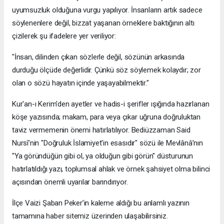
uyumsuzluk olduğuna vurgu yapılıyor. İnsanların artık sadece
söylenenlere değil, bizzat yaşanan örneklere baktığının altı
çizilerek şu ifadelere yer veriliyor:
​"İnsan, dilinden çıkan sözlerle değil, sözünün arkasında
durduğu ölçüde değerlidir. Çünkü söz söylemek kolaydır; zor
olan o sözü hayatın içinde yaşayabilmektir."
​Kur'an-ı Kerim'den ayetler ve hadis-i şerifler ışığında hazırlanan
köşe yazısında; makam, para veya çıkar uğruna doğruluktan
taviz vermemenin önemi hatırlatılıyor. Bediüzzaman Said
Nursî’nin "Doğruluk İslamiyet'in esasıdır" sözü ile Mevlânâ’nın
"Ya göründüğün gibi ol, ya olduğun gibi görün" düsturunun
hatırlatıldığı yazı, toplumsal ahlak ve örnek şahsiyet olma bilinci
açısından önemli uyarılar barındırıyor.
​İlçe Vaizi Şaban Peker’in kaleme aldığı bu anlamlı yazının
tamamına haber sitemiz üzerinden ulaşabilirsiniz.