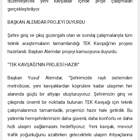
düzenleyecek yeni kavşaklar içinde proje çalışmaları
gerçekleştiriliyor.
BAŞKAN ALEMDAR PROJEYİ DUYURDU
Şehre giriş ve çıkış güzergahı olan ve sondaj çalışmalarıyla tüm
teknik araştırmaların tamamlandığı TEK Kavşağı’nın projesi
hazırlandı. Başkan Alemdar projeyi kamuoyuna duyurdu.
“TEK KAVŞAĞI’NIN PROJESİ HAZIR”
Başkan Yusuf Alemdar, “Şehrimizde raylı sistemden
metrobüse, yeni kavşaklardan köprülere kadar ulaşımın her
alanında güçlü bir altyapı oluşturuyoruz. Şehrimizin giriş ve
çıkışında önemli bir noktada bulunan TEK Kavşağı için teknik
çalışmalarımızı tamamladık, projemizi hazır hale getirdik. Bu
yatırımla hemşehrilerimizin daha güvenli, daha konforlu ve daha
hızlı ulaşım sağlamasını hedefliyoruz. Yeni kavşak, mevcut
trafik yoğunluğunu azaltırken gelecekteki ulaşım ihtiyaçlarına