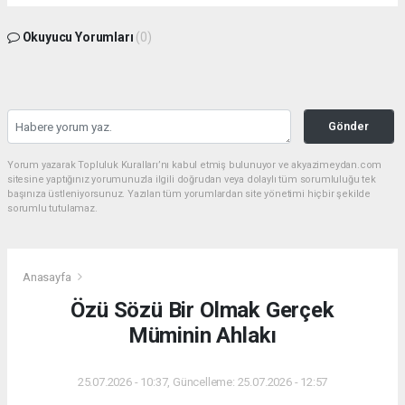
Okuyucu Yorumları
(0)
Gönder
Yorum yazarak Topluluk Kuralları’nı kabul etmiş bulunuyor ve akyazimeydan.com
sitesine yaptığınız yorumunuzla ilgili doğrudan veya dolaylı tüm sorumluluğu tek
başınıza üstleniyorsunuz. Yazılan tüm yorumlardan site yönetimi hiçbir şekilde
sorumlu tutulamaz.
Anasayfa
Özü Sözü Bir Olmak Gerçek
Müminin Ahlakı
25.07.2026 - 10:37, Güncelleme: 25.07.2026 - 12:57