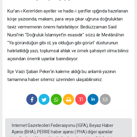
​Kur'an-ı Kerim'den ayetler ve hadis-i şerifler ışığında hazırlanan
köşe yazısında; makam, para veya çıkar uğruna doğruluktan
taviz vermemenin önemi hatırlatılıyor. Bediüzzaman Said
Nursî’nin "Doğruluk İslamiyet'in esasıdır" sözü ile Mevlânâ’nın
"Ya göründüğün gibi ol, ya olduğun gibi görün" düsturunun
hatırlatıldığı yazı, toplumsal ahlak ve örnek şahsiyet olma bilinci
açısından önemli uyarılar barındırıyor.
​İlçe Vaizi Şaban Peker’in kaleme aldığı bu anlamlı yazının
tamamına haber sitemiz üzerinden ulaşabilirsiniz.
İnternet Gazetecileri Federasyonu (İGFA), Beyaz Haber
Ajansı (BHA), PERRE haber ajansı ( PHA) diğer ajanslar