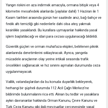
Yangın riskini en aza indirmek amacıyla, ormana bitişik veya 4
kilometre mesafedeki alanlarda (yaylalar dahil) 1 Haziran ile 1
Kasım tarihleri arasında günün her saatinde anız, bağ-bahçe ve
fındık altı temizliği gibi nedenlerle dahi olsa ateş yakmak
kesinlikle yasaklandı. Bu kurallara uymayanlar hakkında yasal
işlem başlatılacağı ve idari para cezası uygulanacağı bildirildi.
Güvenlik güçleri ve orman muhafaza ekipleri, belirlenen piknik
alanlarında denetimlerini sıklaştıracak. Ayrıca, yangınla
mücadele araçlarının olay yerine intikali sırasında trafik
öncelikleri sağlanacak ve hız sınırını aşmaları durumunda ceza
uygulanmayacak.
Valilik, vatandaşlardan da bu konuda duyarlılık bekleyerek,
herhangi bir şüpheli durumda 112 Acil Çağrı Merkezi'ne
bildirimde bulunmalarını rica etti. Alınan bu tedbir ve yasaklara
aykırı davrananlar hakkında Orman Kanunu, Çevre Kanunu ve
Türk Ceza Kanunu gibi ilgili mevzuatlar çerçevesinde yasal