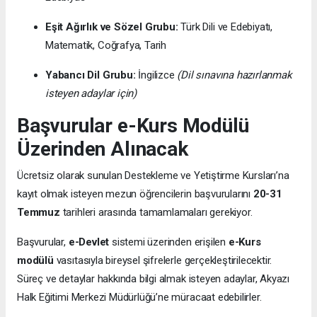
Eşit Ağırlık ve Sözel Grubu:
Türk Dili ve Edebiyatı,
Matematik, Coğrafya, Tarih
Yabancı Dil Grubu:
İngilizce
(Dil sınavına hazırlanmak
isteyen adaylar için)
Başvurular e-Kurs Modülü
Üzerinden Alınacak
Ücretsiz olarak sunulan Destekleme ve Yetiştirme Kursları’na
kayıt olmak isteyen mezun öğrencilerin başvurularını
20-31
Temmuz
tarihleri arasında tamamlamaları gerekiyor.
Başvurular,
e-Devlet
sistemi üzerinden erişilen
e-Kurs
modülü
vasıtasıyla bireysel şifrelerle gerçekleştirilecektir.
Süreç ve detaylar hakkında bilgi almak isteyen adaylar, Akyazı
Halk Eğitimi Merkezi Müdürlüğü’ne müracaat edebilirler.