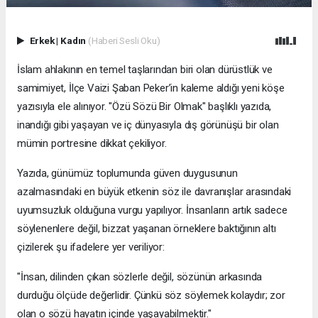
Erkek
|
Kadın
(Haberi Sesli Oku)
İslam ahlakının en temel taşlarından biri olan dürüstlük ve
samimiyet, İlçe Vaizi Şaban Peker’in kaleme aldığı yeni köşe
yazısıyla ele alınıyor. "Özü Sözü Bir Olmak" başlıklı yazıda,
inandığı gibi yaşayan ve iç dünyasıyla dış görünüşü bir olan
mümin portresine dikkat çekiliyor.
​Yazıda, günümüz toplumunda güven duygusunun
azalmasındaki en büyük etkenin söz ile davranışlar arasındaki
uyumsuzluk olduğuna vurgu yapılıyor. İnsanların artık sadece
söylenenlere değil, bizzat yaşanan örneklere baktığının altı
çizilerek şu ifadelere yer veriliyor:
​"İnsan, dilinden çıkan sözlerle değil, sözünün arkasında
durduğu ölçüde değerlidir. Çünkü söz söylemek kolaydır; zor
olan o sözü hayatın içinde yaşayabilmektir."