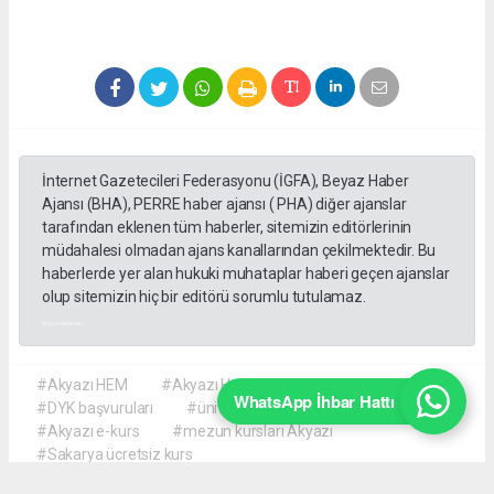
İnternet Gazetecileri Federasyonu (İGFA), Beyaz Haber
Ajansı (BHA), PERRE haber ajansı ( PHA) diğer ajanslar
tarafından eklenen tüm haberler, sitemizin editörlerinin
müdahalesi olmadan ajans kanallarından çekilmektedir. Bu
haberlerde yer alan hukuki muhataplar haberi geçen ajanslar
olup sitemizin hiç bir editörü sorumlu tutulamaz.
akyazı haberleri
#Akyazı HEM
#Akyazı Halk Eğitimi Merkezi
WhatsApp İhbar Hattı
#DYK başvuruları
#üniversite hazırlık kursu
#Akyazı e-kurs
#mezun kursları Akyazı
#Sakarya ücretsiz kurs