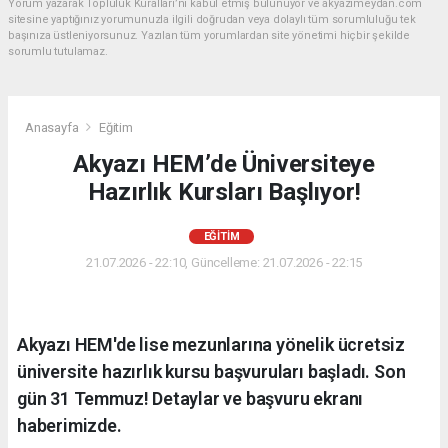
Yorum yazarak Topluluk Kuralları’nı kabul etmiş bulunuyor ve akyazimeydan.com
sitesine yaptığınız yorumunuzla ilgili doğrudan veya dolaylı tüm sorumluluğu tek
başınıza üstleniyorsunuz. Yazılan tüm yorumlardan site yönetimi hiçbir şekilde
sorumlu tutulamaz.
Anasayfa
Eğitim
Akyazı HEM’de Üniversiteye
Hazırlık Kursları Başlıyor!
EĞITIM
21.07.2026 - 22:10, Güncelleme: 21.07.2026 - 22:15
Akyazı HEM'de lise mezunlarına yönelik ücretsiz
üniversite hazırlık kursu başvuruları başladı. Son
gün 31 Temmuz! Detaylar ve başvuru ekranı
haberimizde.