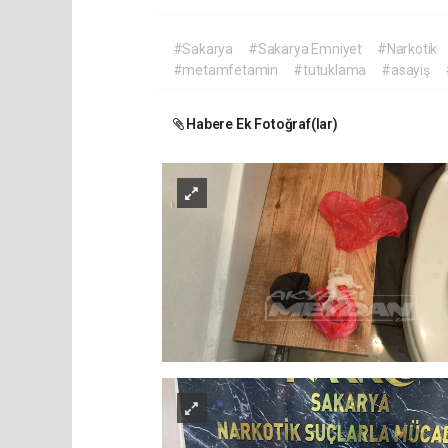
#Sakarya
#Sakarya Emniyet
#Narkotik
#metamfetamin
#tutuklama
#asayiş
Habere Ek Fotoğraf(lar)