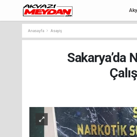
Aky
Anasayfa
Asayiş
Sakarya’da 
Çalış