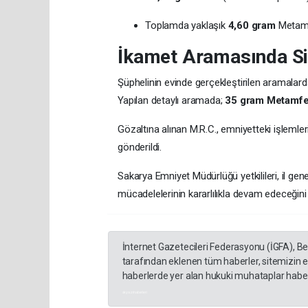
Toplamda yaklaşık
4,60 gram
Metamfe
İkamet Aramasında Sil
Şüphelinin evinde gerçekleştirilen aramalarda
Yapılan detaylı aramada;
35 gram Metamfe
Gözaltına alınan M.R.C., emniyetteki işlemle
gönderildi.
Sakarya Emniyet Müdürlüğü yetkilileri, il ge
mücadelelerinin kararlılıkla devam edeceğini 
İnternet Gazetecileri Federasyonu (İGFA), B
tarafından eklenen tüm haberler, sitemizin 
haberlerde yer alan hukuki muhataplar haberi
akyazı haberleri