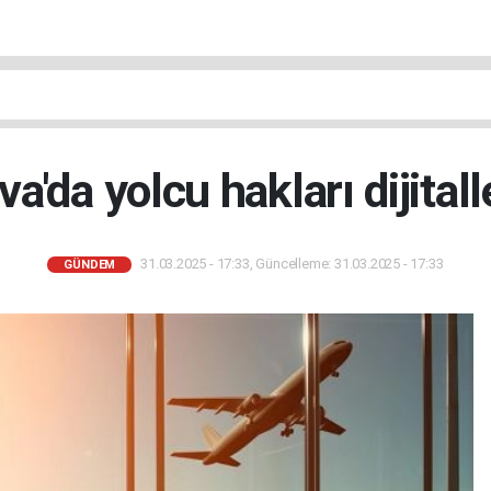
va'da yolcu hakları dijitall
31.03.2025 - 17:33, Güncelleme: 31.03.2025 - 17:33
GÜNDEM