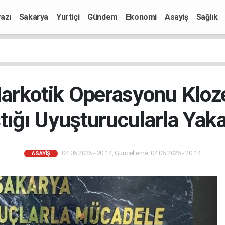
azı
Sakarya
Yurtiçi
Gündem
Ekonomi
Asayiş
Sağlık
Narkotik Operasyonu Klo
tığı Uyuşturucularla Yak
04.06.2026 - 20:14, Güncelleme: 04.06.2026 - 20:14
ASAYIŞ