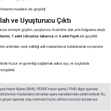
tamin maddesi ele geçirildi.
ah ve Uyuşturucu Çıktı
 ise emniyet güçleri, uyuşturucu ticaretine dair yeni bulgulara ulaştı.
tamin
,
1 adet ruhsatsız tabanca
ve
6 adet fişek
ele geçirildi.
rinin ardından sevk edildiği adli makamlarca tutuklanarak cezaevine
nelinde huzur ve güvenliği sağlamak adına suç ve suçlularla
vurguladı.
eyaz Haber Ajansı (BHA), PERRE haber ajansı ( PHA) diğer ajanslar
editörlerinin müdahalesi olmadan ajans kanallarından çekilmektedir. Bu
 geçen ajanslar olup sitemizin hiç bir editörü sorumlu tutulamaz.