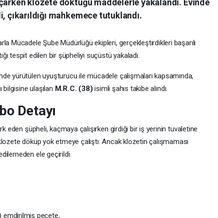
açarken klozete döktüğü maddelerle yakalandı. Evinde
i, çıkarıldığı mahkemece tutuklandı.
la Mücadele Şube Müdürlüğü ekipleri, gerçekleştirdikleri başarılı
ı tespit edilen bir şüpheliyi suçüstü yakaladı.
nde yürütülen uyuşturucu ile mücadele çalışmaları kapsamında,
 bilgisine ulaşılan
M.R.C. (38)
isimli şahıs takibe alındı.
abo Detayı
k eden şüpheli, kaçmaya çalışırken girdiği bir iş yerinin tuvaletine
 klozete döküp yok etmeye çalıştı. Ancak klozetin çalışmaması
dilemeden ele geçirildi.
) emdirilmiş peçete,