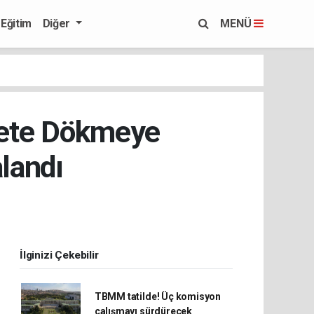
Eğitim
Diğer
MENÜ
zete Dökmeye
alandı
İlginizi Çekebilir
TBMM tatilde! Üç komisyon
çalışmayı sürdürecek