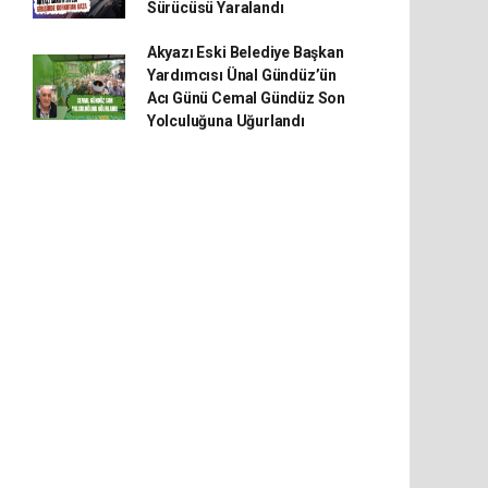
Sürücüsü Yaralandı
Akyazı Eski Belediye Başkan
Yardımcısı Ünal Gündüz’ün
Acı Günü Cemal Gündüz Son
Yolculuğuna Uğurlandı