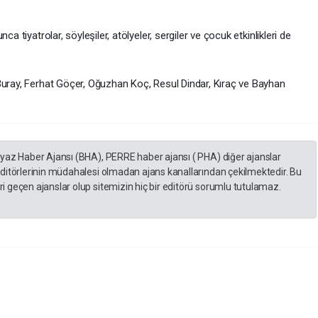
a tiyatrolar, söyleşiler, atölyeler, sergiler ve çocuk etkinlikleri de
Buray, Ferhat Göçer, Oğuzhan Koç, Resul Dindar, Kıraç ve Bayhan
eyaz Haber Ajansı (BHA), PERRE haber ajansı ( PHA) diğer ajanslar
editörlerinin müdahalesi olmadan ajans kanallarından çekilmektedir. Bu
 geçen ajanslar olup sitemizin hiç bir editörü sorumlu tutulamaz.