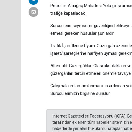
Petrol ile Alaağaç Mahallesi Yolu girişi aras
trafiğe kapatılacak.
​Sürücülerin seyrüsefer güvenliğini tehlike
etmesi gereken hususlar şunlardır:
​Trafik İşaretlerine Uyum: Güzergâh üzerindek
işaret/işaretçilerine harfiyen uyması gerekm
​Alternatif Güzergâhlar: Olası aksaklıkların 
güzergâhları tercih etmeleri önemle tavsiye e
​Çalışmaların tamamlanmasının ardından yolu
Sürücülerimizin bilgisine sunulur.
İnternet Gazetecileri Federasyonu (İGFA), B
tarafından eklenen tüm haberler, sitemizin 
haberlerde yer alan hukuki muhataplar haberi