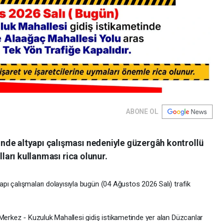
ABONE OL
nde altyapı çalışması nedeniyle güzergâh kontrollü
lları kullanması rica olunur.
tyapı çalışmaları dolayısıyla bugün (04 Ağustos 2026 Salı) trafik
azı Merkez - Kuzuluk Mahallesi gidiş istikametinde yer alan Düzcanlar