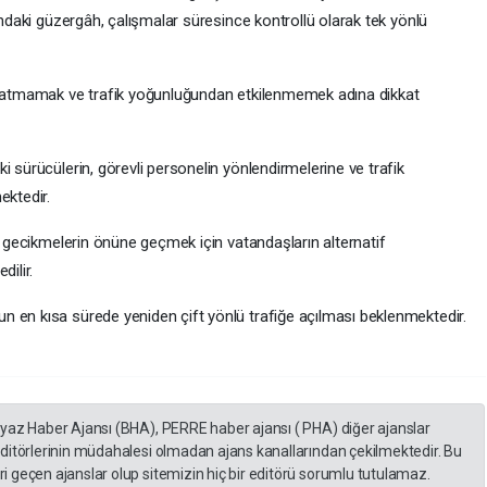
ındaki güzergâh, çalışmalar süresince kontrollü olarak tek yönlü
ye atmamak ve trafik yoğunluğundan etkilenmemek adına dikkat
i sürücülerin, görevli personelin yönlendirmelerine ve trafik
ektedir.
ve gecikmelerin önüne geçmek için vatandaşların alternatif
dilir.
n en kısa sürede yeniden çift yönlü trafiğe açılması beklenmektedir.
eyaz Haber Ajansı (BHA), PERRE haber ajansı ( PHA) diğer ajanslar
editörlerinin müdahalesi olmadan ajans kanallarından çekilmektedir. Bu
 geçen ajanslar olup sitemizin hiç bir editörü sorumlu tutulamaz.