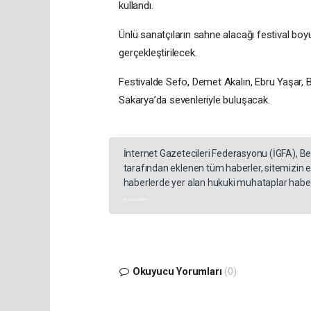
kullandı.
Ünlü sanatçıların sahne alacağı festival boyunc
gerçekleştirilecek.
Festivalde Sefo, Demet Akalın, Ebru Yaşar, 
Sakarya’da sevenleriyle buluşacak.
İnternet Gazetecileri Federasyonu (İGFA), B
tarafından eklenen tüm haberler, sitemizin 
haberlerde yer alan hukuki muhataplar haberi
akyazı haberleri
Okuyucu Yorumları
(0)