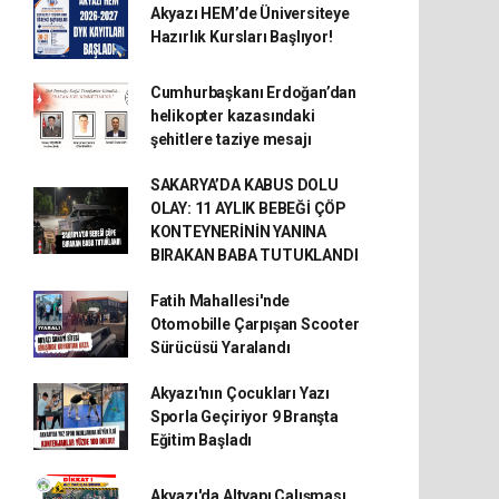
Akyazı HEM’de Üniversiteye
Hazırlık Kursları Başlıyor!
Cumhurbaşkanı Erdoğan’dan
helikopter kazasındaki
şehitlere taziye mesajı
SAKARYA’DA KABUS DOLU
OLAY: 11 AYLIK BEBEĞİ ÇÖP
KONTEYNERİNİN YANINA
BIRAKAN BABA TUTUKLANDI
Fatih Mahallesi'nde
Otomobille Çarpışan Scooter
Sürücüsü Yaralandı
Akyazı'nın Çocukları Yazı
Sporla Geçiriyor 9 Branşta
Eğitim Başladı
Akyazı'da Altyapı Çalışması