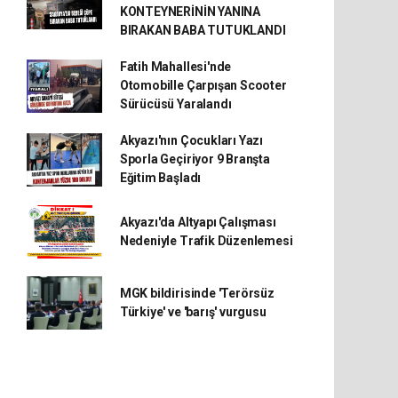
KONTEYNERİNİN YANINA
BIRAKAN BABA TUTUKLANDI
Fatih Mahallesi'nde
Otomobille Çarpışan Scooter
Sürücüsü Yaralandı
Akyazı'nın Çocukları Yazı
Sporla Geçiriyor 9 Branşta
Eğitim Başladı
Akyazı'da Altyapı Çalışması
Nedeniyle Trafik Düzenlemesi
MGK bildirisinde 'Terörsüz
Türkiye' ve 'barış' vurgusu