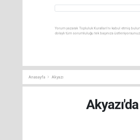
Yorum yazarak Topluluk Kuralları’nı kabul etmiş bulu
dolaylı tüm sorumluluğu tek başınıza üstleniyorsunuz
Anasayfa
Akyazı
Akyazı'da