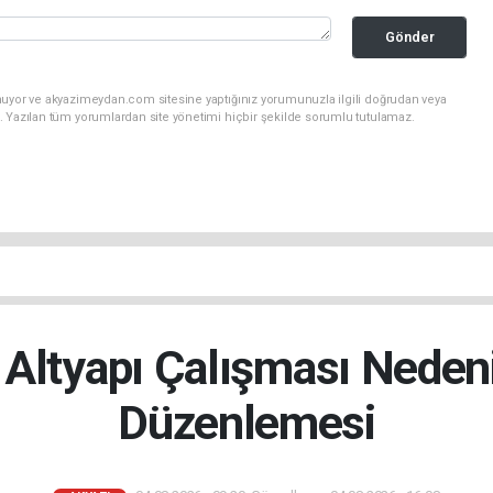
Gönder
nuyor ve akyazimeydan.com sitesine yaptığınız yorumunuzla ilgili doğrudan veya
. Yazılan tüm yorumlardan site yönetimi hiçbir şekilde sorumlu tutulamaz.
 Altyapı Çalışması Nedeni
Düzenlemesi