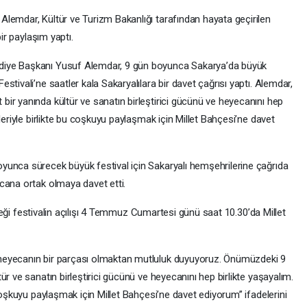
lemdar, Kültür ve Turizm Bakanlığı tarafından hayata geçirilen
bir paylaşım yaptı.
diye Başkanı Yusuf Alemdar, 9 gün boyunca Sakarya’da büyük
tivali’ne saatler kala Sakaryalılara bir davet çağrısı yaptı. Alemdar,
ir yanında kültür ve sanatın birleştirici gücünü ve heyecanını hep
leriyle birlikte bu coşkuyu paylaşmak için Millet Bahçesi’ne davet
yunca sürecek büyük festival için Sakaryalı hemşehrilerine çağrıda
cana ortak olmaya davet etti.
leceği festivalin açılışı 4 Temmuz Cumartesi günü saat 10.30’da Millet
heyecanın bir parçası olmaktan mutluluk duyuyoruz. Önümüzdeki 9
r ve sanatın birleştirici gücünü ve heyecanını hep birlikte yaşayalım.
coşkuyu paylaşmak için Millet Bahçesi’ne davet ediyorum” ifadelerini