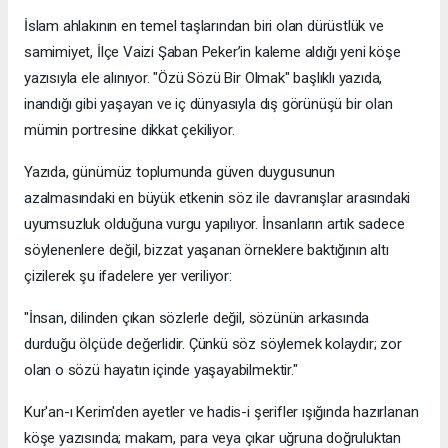
İslam ahlakının en temel taşlarından biri olan dürüstlük ve
samimiyet, İlçe Vaizi Şaban Peker’in kaleme aldığı yeni köşe
yazısıyla ele alınıyor. "Özü Sözü Bir Olmak" başlıklı yazıda,
inandığı gibi yaşayan ve iç dünyasıyla dış görünüşü bir olan
mümin portresine dikkat çekiliyor.
​Yazıda, günümüz toplumunda güven duygusunun
azalmasındaki en büyük etkenin söz ile davranışlar arasındaki
uyumsuzluk olduğuna vurgu yapılıyor. İnsanların artık sadece
söylenenlere değil, bizzat yaşanan örneklere baktığının altı
çizilerek şu ifadelere yer veriliyor:
​"İnsan, dilinden çıkan sözlerle değil, sözünün arkasında
durduğu ölçüde değerlidir. Çünkü söz söylemek kolaydır; zor
olan o sözü hayatın içinde yaşayabilmektir."
​Kur'an-ı Kerim'den ayetler ve hadis-i şerifler ışığında hazırlanan
köşe yazısında; makam, para veya çıkar uğruna doğruluktan