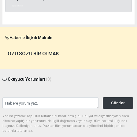
akyazı haberleri
Haberle İlişkili Makale
ÖZÜ SÖZÜ BİR OLMAK
Okuyucu Yorumları
(0)
Gönder
Yorum yazarak Topluluk Kuralları’nı kabul etmiş bulunuyor ve akyazimeydan.com
sitesine yaptığınız yorumunuzla ilgili doğrudan veya dolaylı tüm sorumluluğu tek
başınıza üstleniyorsunuz. Yazılan tüm yorumlardan site yönetimi hiçbir şekilde
sorumlu tutulamaz.