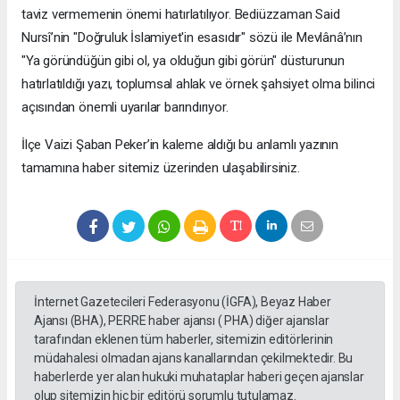
taviz vermemenin önemi hatırlatılıyor. Bediüzzaman Said
Nursî’nin "Doğruluk İslamiyet'in esasıdır" sözü ile Mevlânâ’nın
"Ya göründüğün gibi ol, ya olduğun gibi görün" düsturunun
hatırlatıldığı yazı, toplumsal ahlak ve örnek şahsiyet olma bilinci
açısından önemli uyarılar barındırıyor.
​İlçe Vaizi Şaban Peker’in kaleme aldığı bu anlamlı yazının
tamamına haber sitemiz üzerinden ulaşabilirsiniz.
İnternet Gazetecileri Federasyonu (İGFA), Beyaz Haber
Ajansı (BHA), PERRE haber ajansı ( PHA) diğer ajanslar
tarafından eklenen tüm haberler, sitemizin editörlerinin
müdahalesi olmadan ajans kanallarından çekilmektedir. Bu
haberlerde yer alan hukuki muhataplar haberi geçen ajanslar
olup sitemizin hiç bir editörü sorumlu tutulamaz.