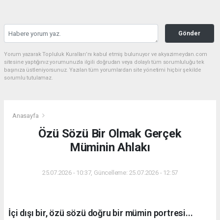
Gönder
Yorum yazarak Topluluk Kuralları’nı kabul etmiş bulunuyor ve akyazimeydan.com
sitesine yaptığınız yorumunuzla ilgili doğrudan veya dolaylı tüm sorumluluğu tek
başınıza üstleniyorsunuz. Yazılan tüm yorumlardan site yönetimi hiçbir şekilde
sorumlu tutulamaz.
Anasayfa
Özü Sözü Bir Olmak Gerçek
Müminin Ahlakı
25.07.2026 - 10:37, Güncelleme: 25.07.2026 - 12:57
İçi dışı bir, özü sözü doğru bir mümin portresi...