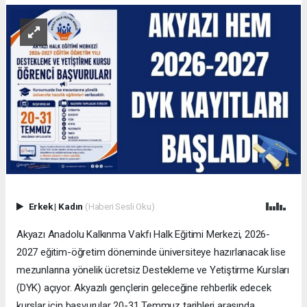
Erkek
|
Kadın
(Haberi Sesli Oku)
Akyazı Anadolu Kalkınma Vakfı Halk Eğitimi Merkezi, 2026-
2027 eğitim-öğretim döneminde üniversiteye hazırlanacak lise
mezunlarına yönelik ücretsiz Destekleme ve Yetiştirme Kursları
(DYK) açıyor. Akyazılı gençlerin geleceğine rehberlik edecek
kurslar için başvurular 20-31 Temmuz tarihleri arasında