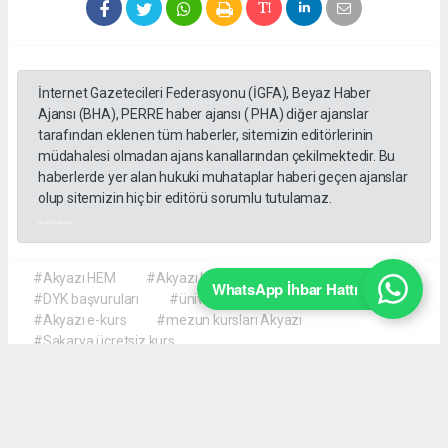
İnternet Gazetecileri Federasyonu (İGFA), Beyaz Haber
Ajansı (BHA), PERRE haber ajansı ( PHA) diğer ajanslar
tarafından eklenen tüm haberler, sitemizin editörlerinin
müdahalesi olmadan ajans kanallarından çekilmektedir. Bu
haberlerde yer alan hukuki muhataplar haberi geçen ajanslar
olup sitemizin hiç bir editörü sorumlu tutulamaz.
akyazı haberleri
#Akyazı HEM
#Akyazı Halk Eğitimi Merkezi
WhatsApp İhbar Hattı
#DYK başvuruları
#üniversite hazırlık kursu
#Akyazı e-kurs
#mezun kursları Akyazı
#Sakarya ücretsiz kurs
Okuyucu Yorumları
(0)