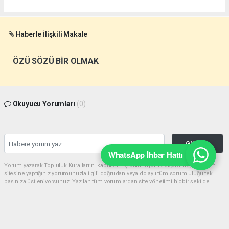
Haberle İlişkili Makale
ÖZÜ SÖZÜ BİR OLMAK
Okuyucu Yorumları
(0)
Gönder
WhatsApp İhbar Hattı
Yorum yazarak Topluluk Kuralları’nı kabul etmiş bulunuyor ve akyazimeydan.com
sitesine yaptığınız yorumunuzla ilgili doğrudan veya dolaylı tüm sorumluluğu tek
başınıza üstleniyorsunuz. Yazılan tüm yorumlardan site yönetimi hiçbir şekilde
sorumlu tutulamaz.