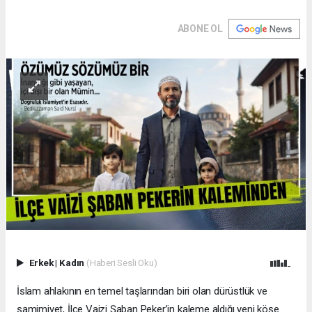
ABONE OL
Erkek
|
Kadın
(Haberi Sesli Oku)
İslam ahlakının en temel taşlarından biri olan dürüstlük ve
samimiyet, İlçe Vaizi Şaban Peker’in kaleme aldığı yeni köşe