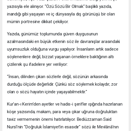
yazısıyla ele alınıyor. "Özü Sözü Bir Olmak" başlıklı yazıda,
inandığı gibi yaşayan ve iç dünyasıyla dış görünüşü bir olan
mümin portresine dikkat çekiliyor.
​Yazıda, günümüz toplumunda güven duygusunun
azalmasındaki en büyük etkenin söz ile davranışlar arasındaki
uyumsuzluk olduğuna vurgu yapılıyor. İnsanların artık sadece
söylenenlere değil, bizzat yaşanan örneklere baktığının altı
çizilerek şu ifadelere yer veriliyor:
​"İnsan, dilinden çıkan sözlerle değil, sözünün arkasında
durduğu ölçüde değerlidir. Çünkü söz söylemek kolaydır; zor
olan o sözü hayatın içinde yaşayabilmektir."
​Kur'an-ı Kerim'den ayetler ve hadis-i şerifler ışığında hazırlanan
köşe yazısında; makam, para veya çıkar uğruna doğruluktan
taviz vermemenin önemi hatırlatılıyor. Bediüzzaman Said
Nursî’nin "Doğruluk İslamiyet'in esasıdır" sözü ile Mevlânâ’nın