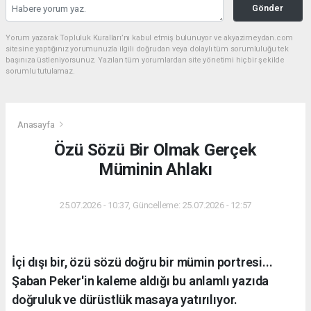
Gönder
Yorum yazarak Topluluk Kuralları’nı kabul etmiş bulunuyor ve akyazimeydan.com
sitesine yaptığınız yorumunuzla ilgili doğrudan veya dolaylı tüm sorumluluğu tek
başınıza üstleniyorsunuz. Yazılan tüm yorumlardan site yönetimi hiçbir şekilde
sorumlu tutulamaz.
Anasayfa
Özü Sözü Bir Olmak Gerçek
Müminin Ahlakı
25.07.2026 - 10:37, Güncelleme: 25.07.2026 - 12:57
İçi dışı bir, özü sözü doğru bir mümin portresi...
Şaban Peker'in kaleme aldığı bu anlamlı yazıda
doğruluk ve dürüstlük masaya yatırılıyor.