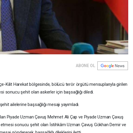
ABONE OL
Kilit Harekat bölgesinde, bölücü terör örgütü mensuplarıyla girilen
si sonucu şehit olan askerler için başsağlığı diledi.
it ailelerine başsağlığı mesajı yayımladı.
olan Piyade Uzman Çavuş Mehmet Ali Çap ve Piyade Uzman Çavuş
filak etmesi sonucu şehit olan İstihkâm Uzman Çavuş Gökhan Demir ve
esaj göndererek, başsağlığı dileklerini iletti.