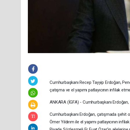
Cumhurbaşkanı Recep Tayyip Erdoğan, Pençe-
çatışma ve el yapımı patlayıcının infilak etme
ANKARA (İGFA) - Cumhurbaşkanı Erdoğan, şeh
Cumhurbaşkanı Erdoğan, çatışmada şehit 
Ömer Yıldırım ile el yapımı patlayıcının in
Piyade Sözleşmeli Er Fuat Özer'in ailelerine m