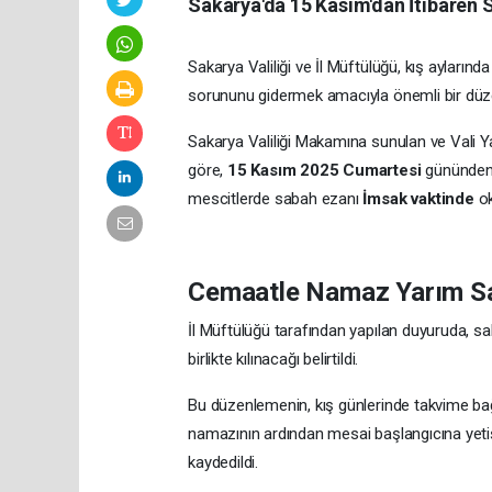
Sakarya'da 15 Kasım'dan İtibaren
Sakarya Valiliği ve İl Müftülüğü, kış aylar
sorununu gidermek amacıyla önemli bir düze
Sakarya Valiliği Makamına sunulan ve Vali Y
göre,
15 Kasım 2025 Cumartesi
gününden 
mescitlerde sabah ezanı
İmsak vaktinde
ok
Cemaatle Namaz Yarım S
İl Müftülüğü tarafından yapılan duyuruda,
birlikte kılınacağı belirtildi.
Bu düzenlemenin, kış günlerinde takvime bağ
namazının ardından mesai başlangıcına yet
kaydedildi.