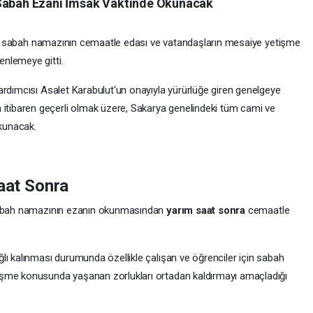
 Sabah Ezanı İmsak Vaktinde Okunacak
ında sabah namazının cemaatle edası ve vatandaşların mesaiye yetişme
nlemeye gitti.
ardımcısı Asalet Karabulut'un onayıyla yürürlüğe giren genelgeye
itibaren geçerli olmak üzere, Sakarya genelindeki tüm cami ve
unacak.
aat Sonra
 sabah namazının ezanın okunmasından
yarım saat sonra
cemaatle
lı kalınması durumunda özellikle çalışan ve öğrenciler için sabah
işme konusunda yaşanan zorlukları ortadan kaldırmayı amaçladığı