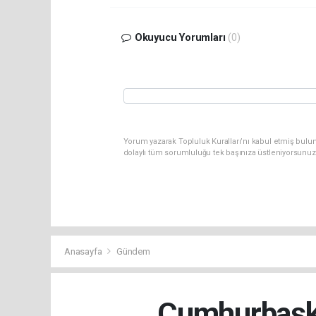
Okuyucu Yorumları
(0)
Yorum yazarak Topluluk Kuralları’nı kabul etmiş bulu
dolaylı tüm sorumluluğu tek başınıza üstleniyorsunuz
Anasayfa
Gündem
Cumhurbaşkan