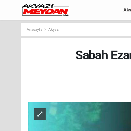
Aky
Anasayfa
Akyazı
Sabah Eza