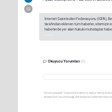
İnternet Gazetecileri Federasyonu (İGFA), B
tarafından eklenen tüm haberler, sitemizin 
haberlerde yer alan hukuki muhataplar haberi
akyazı haberleri
Okuyucu Yorumları
(0)
Yorum yazarak Topluluk Kuralları’nı kabul etmiş bulu
dolaylı tüm sorumluluğu tek başınıza üstleniyorsunuz