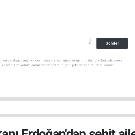
Gönder
nuyor ve akyazimeydan.com sitesine yaptığınız yorumunuzla ilgili doğrudan veya
. Yazılan tüm yorumlardan site yönetimi hiçbir şekilde sorumlu tutulamaz.
ı Erdoğan'dan şehit aile