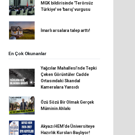
MGK bildirisinde 'Terörsüz
Türkiye' ve 'barış' vurgusu
İmarlı arsalara talep arttı!
En Çok Okunanlar
Yağcılar Mahallesi’nde Tepki
Çeken Görüntüler Cadde
Ortasındaki Skandal
Kameralara Yansıdı
Özü Sözü Bir Olmak Gerçek
Müminin Ahlakı
Akyazı HEM’de Üniversiteye
Hazırlık Kursları Başlıyor!