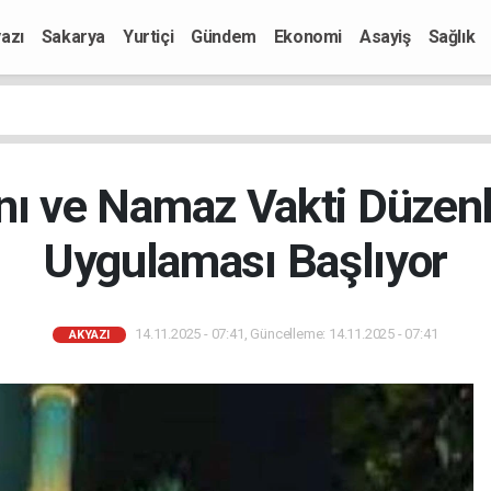
azı
Sakarya
Yurtiçi
Gündem
Ekonomi
Asayiş
Sağlık
nı ve Namaz Vakti Düzenl
Uygulaması Başlıyor
14.11.2025 - 07:41, Güncelleme: 14.11.2025 - 07:41
AKYAZI