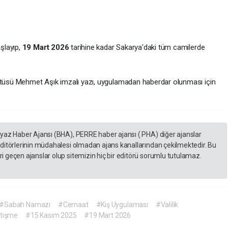
şlayıp,
19 Mart 2026
tarihine kadar Sakarya'daki tüm camilerde
üftüsü Mehmet Aşık imzalı yazı, uygulamadan haberdar olunması için
eyaz Haber Ajansı (BHA), PERRE haber ajansı ( PHA) diğer ajanslar
editörlerinin müdahalesi olmadan ajans kanallarından çekilmektedir. Bu
 geçen ajanslar olup sitemizin hiç bir editörü sorumlu tutulamaz.
#Sabah Namazı
#Cemaat
#Kış Uygulaması
#Valilik
tişme
#15 Kasım 2025
#19 Mart 2026