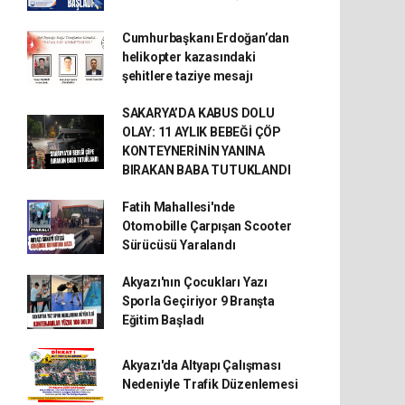
Cumhurbaşkanı Erdoğan’dan
helikopter kazasındaki
şehitlere taziye mesajı
SAKARYA’DA KABUS DOLU
OLAY: 11 AYLIK BEBEĞİ ÇÖP
KONTEYNERİNİN YANINA
BIRAKAN BABA TUTUKLANDI
Fatih Mahallesi'nde
Otomobille Çarpışan Scooter
Sürücüsü Yaralandı
Akyazı'nın Çocukları Yazı
Sporla Geçiriyor 9 Branşta
Eğitim Başladı
Akyazı'da Altyapı Çalışması
Nedeniyle Trafik Düzenlemesi