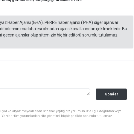
eyaz Haber Ajansı (BHA), PERRE haber ajansı ( PHA) diğer ajanslar
editörlerinin müdahalesi olmadan ajans kanallarından çekilmektedir. Bu
 geçen ajanslar olup sitemizin hiç bir editörü sorumlu tutulamaz.
Gönder
nuyor ve akyazimeydan.com sitesine yaptığınız yorumunuzla ilgili doğrudan veya
. Yazılan tüm yorumlardan site yönetimi hiçbir şekilde sorumlu tutulamaz.