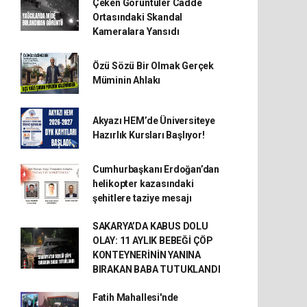
Çeken Görüntüler Cadde
Ortasındaki Skandal
Kameralara Yansıdı
Özü Sözü Bir Olmak Gerçek
Müminin Ahlakı
Akyazı HEM’de Üniversiteye
Hazırlık Kursları Başlıyor!
Cumhurbaşkanı Erdoğan’dan
helikopter kazasındaki
şehitlere taziye mesajı
SAKARYA’DA KABUS DOLU
OLAY: 11 AYLIK BEBEĞİ ÇÖP
KONTEYNERİNİN YANINA
BIRAKAN BABA TUTUKLANDI
Fatih Mahallesi'nde