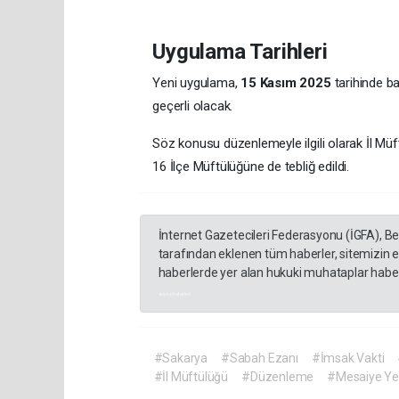
Uygulama Tarihleri
Yeni uygulama,
15 Kasım 2025
tarihinde ba
geçerli olacak.
Söz konusu düzenlemeyle ilgili olarak İl M
16 İlçe Müftülüğüne de tebliğ edildi.
İnternet Gazetecileri Federasyonu (İGFA), B
tarafından eklenen tüm haberler, sitemizin 
haberlerde yer alan hukuki muhataplar haberi
akyazı haberleri
#Sakarya
#Sabah Ezanı
#İmsak Vakti
#İl Müftülüğü
#Düzenleme
#Mesaiye Ye