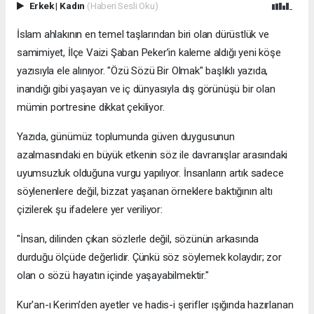
Erkek
|
Kadın
(Haberi Sesli Oku)
İslam ahlakının en temel taşlarından biri olan dürüstlük ve
samimiyet, İlçe Vaizi Şaban Peker’in kaleme aldığı yeni köşe
yazısıyla ele alınıyor. "Özü Sözü Bir Olmak" başlıklı yazıda,
inandığı gibi yaşayan ve iç dünyasıyla dış görünüşü bir olan
mümin portresine dikkat çekiliyor.
​Yazıda, günümüz toplumunda güven duygusunun
azalmasındaki en büyük etkenin söz ile davranışlar arasındaki
uyumsuzluk olduğuna vurgu yapılıyor. İnsanların artık sadece
söylenenlere değil, bizzat yaşanan örneklere baktığının altı
çizilerek şu ifadelere yer veriliyor:
​"İnsan, dilinden çıkan sözlerle değil, sözünün arkasında
durduğu ölçüde değerlidir. Çünkü söz söylemek kolaydır; zor
olan o sözü hayatın içinde yaşayabilmektir."
​Kur'an-ı Kerim'den ayetler ve hadis-i şerifler ışığında hazırlanan