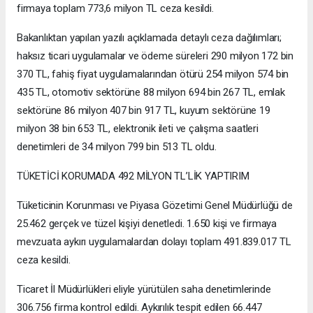
firmaya toplam 773,6 milyon TL ceza kesildi.
Bakanlıktan yapılan yazılı açıklamada detaylı ceza dağılımları;
haksız ticari uygulamalar ve ödeme süreleri 290 milyon 172 bin
370 TL, fahiş fiyat uygulamalarından ötürü 254 milyon 574 bin
435 TL, otomotiv sektörüne 88 milyon 694 bin 267 TL, emlak
sektörüne 86 milyon 407 bin 917 TL, kuyum sektörüne 19
milyon 38 bin 653 TL, elektronik ileti ve çalışma saatleri
denetimleri de 34 milyon 799 bin 513 TL oldu.
TÜKETİCİ KORUMADA 492 MİLYON TL’LİK YAPTIRIM
Tüketicinin Korunması ve Piyasa Gözetimi Genel Müdürlüğü de
25.462 gerçek ve tüzel kişiyi denetledi. 1.650 kişi ve firmaya
mevzuata aykırı uygulamalardan dolayı toplam 491.839.017 TL
ceza kesildi.
Ticaret İl Müdürlükleri eliyle yürütülen saha denetimlerinde
306.756 firma kontrol edildi. Aykırılık tespit edilen 66.447