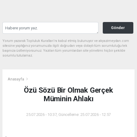
Gönder
Yorum yazarak Topluluk Kuralları’nı kabul etmiş bulunuyor ve akyazimeydan.com
sitesine yaptığınız yorumunuzla ilgili doğrudan veya dolaylı tüm sorumluluğu tek
başınıza üstleniyorsunuz. Yazılan tüm yorumlardan site yönetimi hiçbir şekilde
sorumlu tutulamaz.
Anasayfa
Özü Sözü Bir Olmak Gerçek
Müminin Ahlakı
25.07.2026 - 10:37, Güncelleme: 25.07.2026 - 12:57