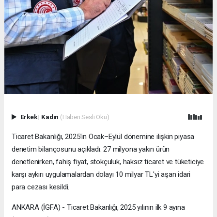
Erkek
|
Kadın
(Haberi Sesli Oku)
Ticaret Bakanlığı, 2025’in Ocak–Eylül dönemine ilişkin piyasa
denetim bilançosunu açıkladı. 27 milyona yakın ürün
denetlenirken, fahiş fiyat, stokçuluk, haksız ticaret ve tüketiciye
karşı aykırı uygulamalardan dolayı 10 milyar TL'yi aşan idari
para cezası kesildi.
ANKARA (İGFA) - Ticaret Bakanlığı, 2025 yılının ilk 9 ayına