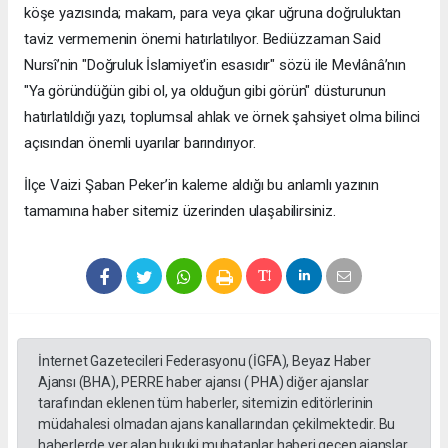
köşe yazısında; makam, para veya çıkar uğruna doğruluktan
taviz vermemenin önemi hatırlatılıyor. Bediüzzaman Said
Nursî’nin "Doğruluk İslamiyet'in esasıdır" sözü ile Mevlânâ’nın
"Ya göründüğün gibi ol, ya olduğun gibi görün" düsturunun
hatırlatıldığı yazı, toplumsal ahlak ve örnek şahsiyet olma bilinci
açısından önemli uyarılar barındırıyor.
​İlçe Vaizi Şaban Peker’in kaleme aldığı bu anlamlı yazının
tamamına haber sitemiz üzerinden ulaşabilirsiniz.
İnternet Gazetecileri Federasyonu (İGFA), Beyaz Haber
Ajansı (BHA), PERRE haber ajansı ( PHA) diğer ajanslar
tarafından eklenen tüm haberler, sitemizin editörlerinin
müdahalesi olmadan ajans kanallarından çekilmektedir. Bu
haberlerde yer alan hukuki muhataplar haberi geçen ajanslar