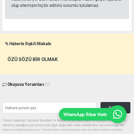
olup sitemizin hiç bir editörü sorumlu tutulamaz.
akyazı haberleri
Haberle İlişkili Makale
ÖZÜ SÖZÜ BİR OLMAK
Okuyucu Yorumları
(0)
Gönder
WhatsApp İhbar Hattı
Yorum yazarak Topluluk Kuralları’nı kabul etmiş bulunuyor ve akyazimeydan.com
sitesine yaptığınız yorumunuzla ilgili doğrudan veya dolaylı tüm sorumluluğu tek
başınıza üstleniyorsunuz. Yazılan tüm yorumlardan site yönetimi hiçbir şekilde