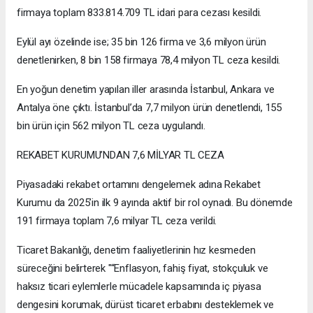
firmaya toplam 833.814.709 TL idari para cezası kesildi.
Eylül ayı özelinde ise; 35 bin 126 firma ve 3,6 milyon ürün
denetlenirken, 8 bin 158 firmaya 78,4 milyon TL ceza kesildi.
En yoğun denetim yapılan iller arasında İstanbul, Ankara ve
Antalya öne çıktı. İstanbul’da 7,7 milyon ürün denetlendi, 155
bin ürün için 562 milyon TL ceza uygulandı.
REKABET KURUMU’NDAN 7,6 MİLYAR TL CEZA
Piyasadaki rekabet ortamını dengelemek adına Rekabet
Kurumu da 2025’in ilk 9 ayında aktif bir rol oynadı. Bu dönemde
191 firmaya toplam 7,6 milyar TL ceza verildi.
Ticaret Bakanlığı, denetim faaliyetlerinin hız kesmeden
süreceğini belirterek "“Enflasyon, fahiş fiyat, stokçuluk ve
haksız ticari eylemlerle mücadele kapsamında iç piyasa
dengesini korumak, dürüst ticaret erbabını desteklemek ve