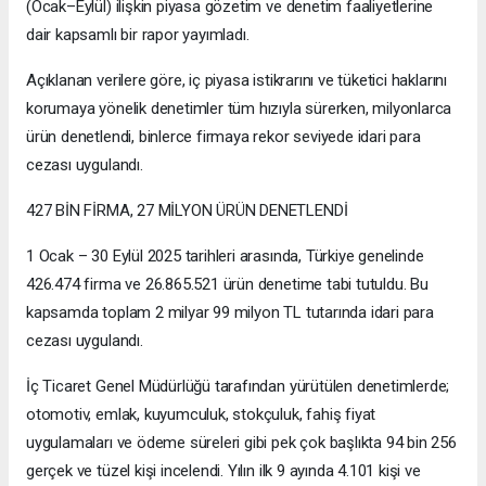
(Ocak–Eylül) ilişkin piyasa gözetim ve denetim faaliyetlerine
dair kapsamlı bir rapor yayımladı.
Açıklanan verilere göre, iç piyasa istikrarını ve tüketici haklarını
korumaya yönelik denetimler tüm hızıyla sürerken, milyonlarca
ürün denetlendi, binlerce firmaya rekor seviyede idari para
cezası uygulandı.
427 BİN FİRMA, 27 MİLYON ÜRÜN DENETLENDİ
1 Ocak – 30 Eylül 2025 tarihleri arasında, Türkiye genelinde
426.474 firma ve 26.865.521 ürün denetime tabi tutuldu. Bu
kapsamda toplam 2 milyar 99 milyon TL tutarında idari para
cezası uygulandı.
İç Ticaret Genel Müdürlüğü tarafından yürütülen denetimlerde;
otomotiv, emlak, kuyumculuk, stokçuluk, fahiş fiyat
uygulamaları ve ödeme süreleri gibi pek çok başlıkta 94 bin 256
gerçek ve tüzel kişi incelendi. Yılın ilk 9 ayında 4.101 kişi ve