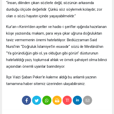
​"İnsan, dilinden çıkan sözlerle değil, sözünün arkasında
durduğu ölçüde değerlidir. Çünkü söz söylemek kolaydır; zor
olan o sözü hayatın içinde yaşayabilmektir."
​Kur'an-ı Kerim'den ayetler ve hadis-i şerifler ışığında hazırlanan
köşe yazısında; makam, para veya çıkar uğruna doğruluktan
taviz vermemenin önemi hatırlatılıyor. Bediüzzaman Said
Nursî’nin "Doğruluk İslamiyet'in esasıdır" sözü ile Mevlânâ’nın
"Ya göründüğün gibi ol, ya olduğun gibi görün" düsturunun
hatırlatıldığı yazı, toplumsal ahlak ve örnek şahsiyet olma bilinci
açısından önemli uyarılar barındırıyor.
​İlçe Vaizi Şaban Peker’in kaleme aldığı bu anlamlı yazının
tamamına haber sitemiz üzerinden ulaşabilirsiniz.