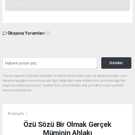
akyazı haberleri
Okuyucu Yorumları
(0)
Gönder
Yorum yazarak Topluluk Kuralları’nı kabul etmiş bulunuyor ve akyazimeydan.com
sitesine yaptığınız yorumunuzla ilgili doğrudan veya dolaylı tüm sorumluluğu tek
başınıza üstleniyorsunuz. Yazılan tüm yorumlardan site yönetimi hiçbir şekilde
sorumlu tutulamaz.
Anasayfa
Özü Sözü Bir Olmak Gerçek
Müminin Ahlakı