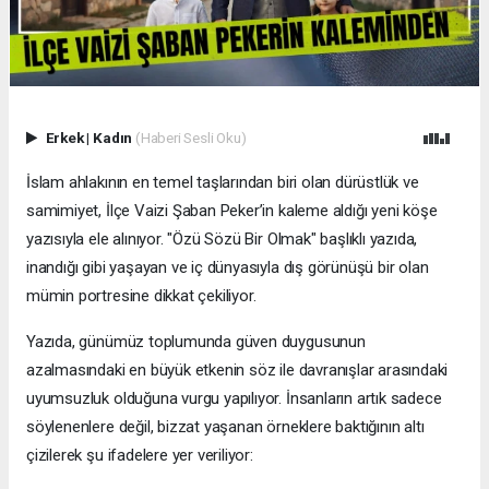
Erkek
|
Kadın
(Haberi Sesli Oku)
İslam ahlakının en temel taşlarından biri olan dürüstlük ve
samimiyet, İlçe Vaizi Şaban Peker’in kaleme aldığı yeni köşe
yazısıyla ele alınıyor. "Özü Sözü Bir Olmak" başlıklı yazıda,
inandığı gibi yaşayan ve iç dünyasıyla dış görünüşü bir olan
mümin portresine dikkat çekiliyor.
​Yazıda, günümüz toplumunda güven duygusunun
azalmasındaki en büyük etkenin söz ile davranışlar arasındaki
uyumsuzluk olduğuna vurgu yapılıyor. İnsanların artık sadece
söylenenlere değil, bizzat yaşanan örneklere baktığının altı
çizilerek şu ifadelere yer veriliyor: