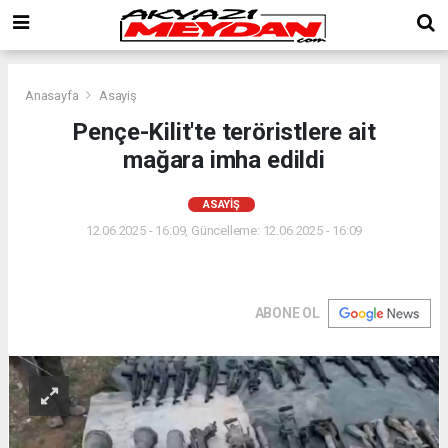
Anasayfa
Asayiş
Pençe-Kilit'te teröristlere ait
mağara imha edildi
ASAYIŞ
12.06.2025 - 16:09, Güncelleme: 12.06.2025 - 16:09
ABONE OL