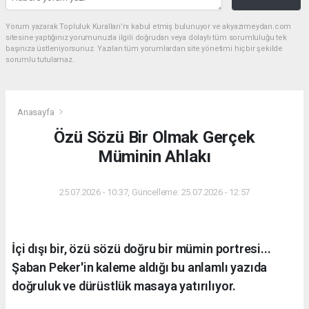
Yorum yazarak Topluluk Kuralları’nı kabul etmiş bulunuyor ve akyazimeydan.com
sitesine yaptığınız yorumunuzla ilgili doğrudan veya dolaylı tüm sorumluluğu tek
başınıza üstleniyorsunuz. Yazılan tüm yorumlardan site yönetimi hiçbir şekilde
sorumlu tutulamaz.
Anasayfa
Özü Sözü Bir Olmak Gerçek
Müminin Ahlakı
25.07.2026 - 10:37, Güncelleme: 25.07.2026 - 12:57
İçi dışı bir, özü sözü doğru bir mümin portresi...
Şaban Peker'in kaleme aldığı bu anlamlı yazıda
doğruluk ve dürüstlük masaya yatırılıyor.