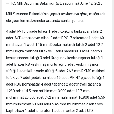
— T.C. Millî Savunma Bakanlığı (@tcsavunma) June 12, 2025
Milli Savunma Bakanlığı’nın yaptığı açıklamaya göre, mağarada
ele geçirilen malzemeler arasında şunlar yer aldı:
4 adet M-16 piyade tüfeği 1 adet Konkurs tanksavar silahı 2
adet A/T-4 tanksavar silahı 2 adet RPG-7 roketatar 1 adet 60
mm havan 1 adet 14.5 mm Doçka makineli tüfek 2 adet 12.7
mm Doçka makineli tüfek ve 1 adet namlusu 3 adet Zagros
keskin nişancı tüfeği 3 adet Dragunov keskin nişancı tüfeği 1
adet Blazer R8 keskin nişancı tüfeği 5 adet keskin nişancı
tüfeği 1 adet M1 piyade tüfeği 5 adet 7.62 mm PKMS makineli
tüfek ve 7 adet yedek namlusu 19 adet AK-47 piyade tüfeği 1
adet RBG bombaatar 4 adet tabanca 2 adet havalı tabanca
1.280 adet 14.5 mm mühimmat 3.000 adet 12.7 mm
mühimmat 20.000 adet 7.62 mm mühimmat 16.800 adet 5.56
mm mühimmat 21.600 adet 5.45 mm mühimmat 2 adet ses
kayıt cihazı 1 adet jeneratör 1 adet invertör 2 adet UPS