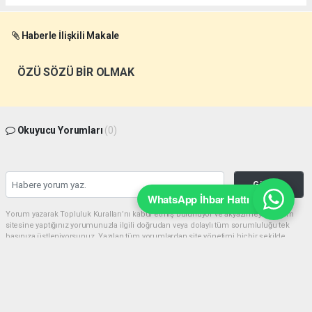
Haberle İlişkili Makale
ÖZÜ SÖZÜ BİR OLMAK
Okuyucu Yorumları
(0)
Gönder
WhatsApp İhbar Hattı
Yorum yazarak Topluluk Kuralları’nı kabul etmiş bulunuyor ve akyazimeydan.com
sitesine yaptığınız yorumunuzla ilgili doğrudan veya dolaylı tüm sorumluluğu tek
başınıza üstleniyorsunuz. Yazılan tüm yorumlardan site yönetimi hiçbir şekilde
sorumlu tutulamaz.