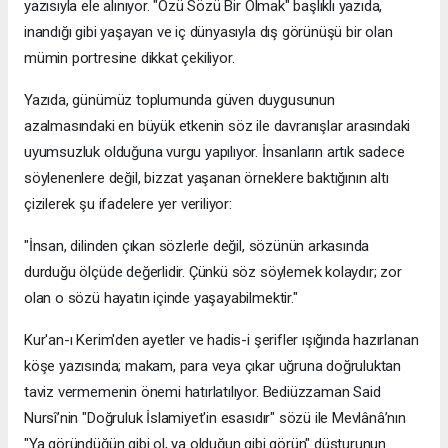
yazısıyla ele alınıyor. "Özü Sözü Bir Olmak" başlıklı yazıda,
inandığı gibi yaşayan ve iç dünyasıyla dış görünüşü bir olan
mümin portresine dikkat çekiliyor.
​Yazıda, günümüz toplumunda güven duygusunun
azalmasındaki en büyük etkenin söz ile davranışlar arasındaki
uyumsuzluk olduğuna vurgu yapılıyor. İnsanların artık sadece
söylenenlere değil, bizzat yaşanan örneklere baktığının altı
çizilerek şu ifadelere yer veriliyor:
​"İnsan, dilinden çıkan sözlerle değil, sözünün arkasında
durduğu ölçüde değerlidir. Çünkü söz söylemek kolaydır; zor
olan o sözü hayatın içinde yaşayabilmektir."
​Kur'an-ı Kerim'den ayetler ve hadis-i şerifler ışığında hazırlanan
köşe yazısında; makam, para veya çıkar uğruna doğruluktan
taviz vermemenin önemi hatırlatılıyor. Bediüzzaman Said
Nursî’nin "Doğruluk İslamiyet'in esasıdır" sözü ile Mevlânâ’nın
"Ya göründüğün gibi ol, ya olduğun gibi görün" düsturunun