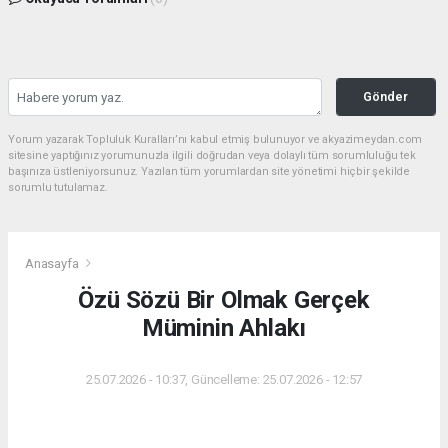
Gönder
Yorum yazarak Topluluk Kuralları’nı kabul etmiş bulunuyor ve akyazimeydan.com
sitesine yaptığınız yorumunuzla ilgili doğrudan veya dolaylı tüm sorumluluğu tek
başınıza üstleniyorsunuz. Yazılan tüm yorumlardan site yönetimi hiçbir şekilde
sorumlu tutulamaz.
Anasayfa
Özü Sözü Bir Olmak Gerçek
Müminin Ahlakı
25.07.2026 - 10:37, Güncelleme: 25.07.2026 - 12:57