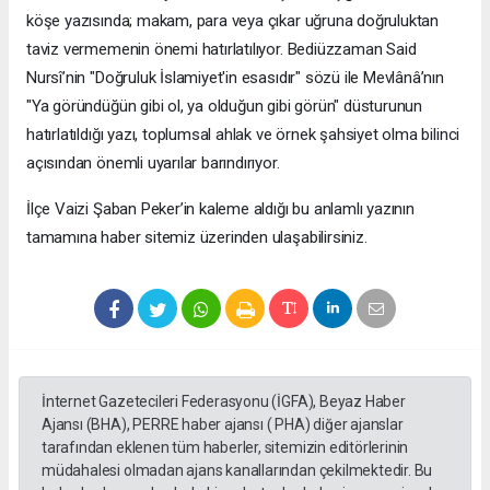
köşe yazısında; makam, para veya çıkar uğruna doğruluktan
taviz vermemenin önemi hatırlatılıyor. Bediüzzaman Said
Nursî’nin "Doğruluk İslamiyet'in esasıdır" sözü ile Mevlânâ’nın
"Ya göründüğün gibi ol, ya olduğun gibi görün" düsturunun
hatırlatıldığı yazı, toplumsal ahlak ve örnek şahsiyet olma bilinci
açısından önemli uyarılar barındırıyor.
​İlçe Vaizi Şaban Peker’in kaleme aldığı bu anlamlı yazının
tamamına haber sitemiz üzerinden ulaşabilirsiniz.
İnternet Gazetecileri Federasyonu (İGFA), Beyaz Haber
Ajansı (BHA), PERRE haber ajansı ( PHA) diğer ajanslar
tarafından eklenen tüm haberler, sitemizin editörlerinin
müdahalesi olmadan ajans kanallarından çekilmektedir. Bu