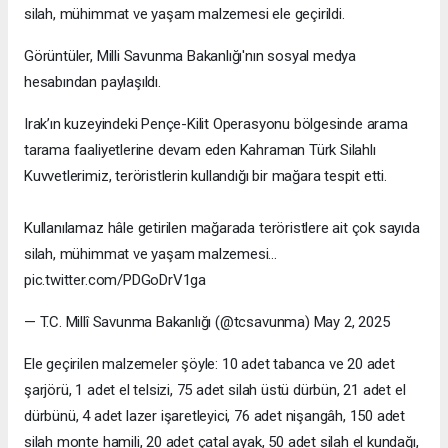
silah, mühimmat ve yaşam malzemesi ele geçirildi.
Görüntüler, Milli Savunma Bakanlığı'nın sosyal medya
hesabından paylaşıldı.
Irak’ın kuzeyindeki Pençe-Kilit Operasyonu bölgesinde arama
tarama faaliyetlerine devam eden Kahraman Türk Silahlı
Kuvvetlerimiz, teröristlerin kullandığı bir mağara tespit etti.
Kullanılamaz hâle getirilen mağarada teröristlere ait çok sayıda
silah, mühimmat ve yaşam malzemesi…
pic.twitter.com/PDGoDrV1ga
— T.C. Millî Savunma Bakanlığı (@tcsavunma) May 2, 2025
Ele geçirilen malzemeler şöyle: 10 adet tabanca ve 20 adet
şarjörü, 1 adet el telsizi, 75 adet silah üstü dürbün, 21 adet el
dürbünü, 4 adet lazer işaretleyici, 76 adet nişangâh, 150 adet
silah monte hamili, 20 adet çatal ayak, 50 adet silah el kundağı,