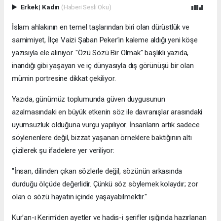
Erkek
|
Kadın
(Haberi Sesli Oku)
İslam ahlakının en temel taşlarından biri olan dürüstlük ve
samimiyet, İlçe Vaizi Şaban Peker’in kaleme aldığı yeni köşe
yazısıyla ele alınıyor. "Özü Sözü Bir Olmak" başlıklı yazıda,
inandığı gibi yaşayan ve iç dünyasıyla dış görünüşü bir olan
mümin portresine dikkat çekiliyor.
​Yazıda, günümüz toplumunda güven duygusunun
azalmasındaki en büyük etkenin söz ile davranışlar arasındaki
uyumsuzluk olduğuna vurgu yapılıyor. İnsanların artık sadece
söylenenlere değil, bizzat yaşanan örneklere baktığının altı
çizilerek şu ifadelere yer veriliyor:
​"İnsan, dilinden çıkan sözlerle değil, sözünün arkasında
durduğu ölçüde değerlidir. Çünkü söz söylemek kolaydır; zor
olan o sözü hayatın içinde yaşayabilmektir."
​Kur'an-ı Kerim'den ayetler ve hadis-i şerifler ışığında hazırlanan