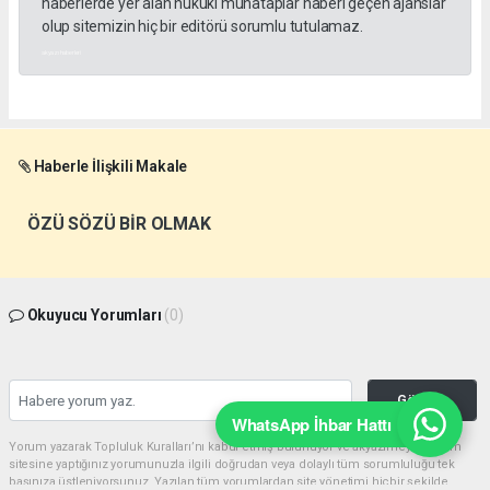
haberlerde yer alan hukuki muhataplar haberi geçen ajanslar
olup sitemizin hiç bir editörü sorumlu tutulamaz.
akyazı haberleri
Haberle İlişkili Makale
ÖZÜ SÖZÜ BİR OLMAK
Okuyucu Yorumları
(0)
Gönder
WhatsApp İhbar Hattı
Yorum yazarak Topluluk Kuralları’nı kabul etmiş bulunuyor ve akyazimeydan.com
sitesine yaptığınız yorumunuzla ilgili doğrudan veya dolaylı tüm sorumluluğu tek
başınıza üstleniyorsunuz. Yazılan tüm yorumlardan site yönetimi hiçbir şekilde